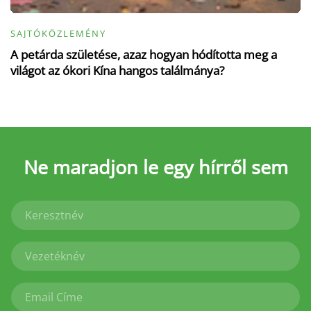
SAJTÓKÖZLEMÉNY
A petárda születése, azaz hogyan hódította meg a
világot az ókori Kína hangos találmánya?
Ne maradjon le
egy hírről sem