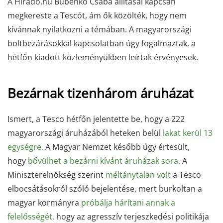
A Híradó.hu Bubenkó Csaba állításai kapcsán
megkereste a Tescót, ám ők közölték, hogy nem
kívánnak nyilatkozni a témában. A magyarországi
boltbezárásokkal kapcsolatban úgy fogalmaztak, a
hétfőn kiadott közleményükben leírtak érvényesek.
Bezárnak tizenhárom áruházat
Ismert, a Tesco hétfőn jelentette be, hogy a 222
magyarországi áruházából heteken belül
lakat kerül 13
egységre.
A Magyar Nemzet később úgy értesült,
hogy
bővülhet a bezárni kívánt áruházak sora.
A
Miniszterelnökség szerint
méltánytalan volt
a Tesco
elbocsátásokról szóló bejelentése, mert burkoltan a
magyar kormányra
próbálja hárítani annak a
felelősségét,
hogy az agresszív terjeszkedési politikája