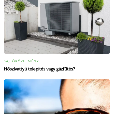
SAJTÓKÖZLEMÉNY
Hőszivattyú telepítés vagy gázfűtés?