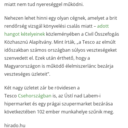
miatt nem tud nyereséggel működni.
Nehezen lehet hinni egy olyan cégnek, amelyet a brit
rendőrség vizsgál könyvelési csalás miatt –
adott
hangot kételyeinek
közleményében a Civil Összefogás
Közhasznú Alapítvány. Mint írták, „a Tesco az elmúlt
időszakban számos országban súlyos veszteségeket
szenvedett el. Ezek után érthető, hogy a
Magyarországon is működő élelmiszerlánc bezárja
veszteséges üzleteit”.
Két nagy üzletet zár be rövidesen a
Tesco
Csehországban
is, az Ústí nad Labem-i
hipermarket és egy prágai szupermarket bezárása
következtében 102 ember munkahelye szűnik meg.
hirado.hu