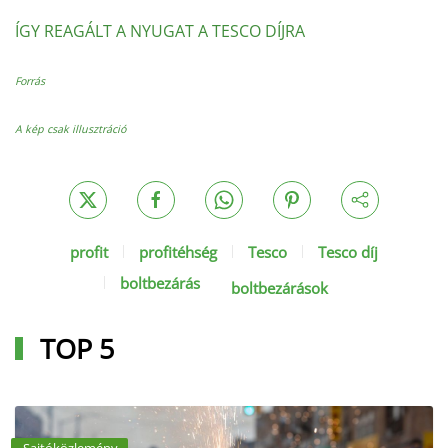
ÍGY REAGÁLT A NYUGAT A TESCO DÍJRA
Forrás
A kép csak illusztráció
profit
profitéhség
Tesco
Tesco díj
boltbezárás
boltbezárások
TOP 5
Sajtóközlemény