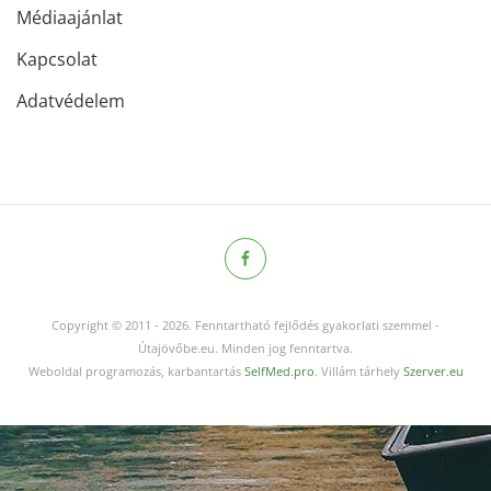
Médiaajánlat
Kapcsolat
Adatvédelem
Copyright © 2011
-
2026.
Fenntartható fejlődés gyakorlati szemmel -
Útajövőbe.eu. Minden jog fenntartva.
Weboldal programozás, karbantartás
SelfMed.pro
. Villám tárhely
Szerver.eu