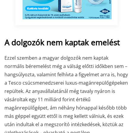
A dolgozók nem kaptak emelést
Ezzel szemben a magyar dolgozók nem kaptak
normális béremelést még a válság előtti időkben sem –
hangsúlyozta, valamint felhívta a figyelmet arra is, hogy
a Tesco csúcsmenedzserei luxus-magánrepülőgépeken
repültek. Az anyavállalatánál még tavaly nyáron is
vásároltak egy 11 milliárd forint értékű
magánrepülőgépet, ám néhány hónappal később több
más géppel együtt ettől is meg kellett válniuk, és ezek
után indultak el a megszorító intézkedések, köztük az
üzletbezárások – olvasható a portálon.