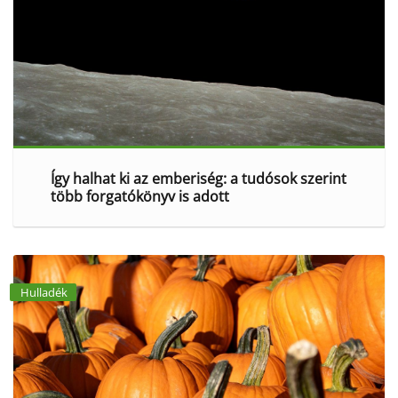
Így halhat ki az emberiség: a tudósok szerint
több forgatókönyv is adott
Hulladék