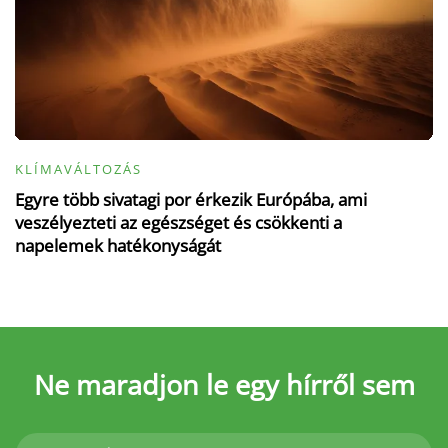
KLÍMAVÁLTOZÁS
Egyre több sivatagi por érkezik Európába, ami
veszélyezteti az egészséget és csökkenti a
napelemek hatékonyságát
Ne maradjon le
egy hírről sem