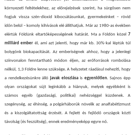
környezeti feltételekhez, az előrejelzések szerint, ha sürgősen nem
fogjuk vissza szén-dioxid kibocsátásunkat, gyermekeinket – rövid
időn belül – komoly kihívások elé állíthatjuk. Már az 1980-as években
elértük Földünk eltartóképességének határát. Ma a Földön közel
7
milliárd ember
él, ami azt jelenti, hogy már kb. 30%-kal léptük túl
bolygónk biokapacitását. Az emberiségnek ahhoz, hogy
a jelenlegi
színvonalon fenntartható módon éljen, az erőforrások rombolása
nélkül, 1,3 Földre lenne szüksége.
A helyzetet ráadásul nehezíti, hogy
a rendelkezésünkre álló
javak eloszlása
is
egyenlőtlen
. Sajnos épp
olyan országokat sújt leginkább a hiányuk, melyek egyébként is
számos egyéb (gazdasági, politikai) nehézséggel küzdenek. A
szegénység, az éhínség, a polgárháborúk növelik az analfabétizmust
és a kiszolgáltatottság érzését. A fejlett és fejlődő országok közti
távolság (és feszültség), ennek eredményeképp egyre nő.