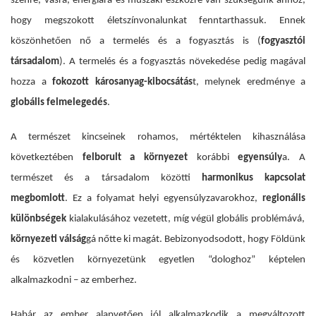
szénre, vasra, energiára és műszaki eszközre van szükségünk ahhoz,
hogy megszokott életszínvonalunkat fenntarthassuk. Ennek
köszönhetően nő a termelés és a fogyasztás is (
fogyasztói
társadalom
). A termelés és a fogyasztás növekedése pedig magával
hozza a
fokozott
károsanyag-kibocsátás
t, melynek eredménye a
globális felmelegedés
.
A természet kincseinek
rohamos, mértéktelen kihasználása
következtében
felborult
a
környezet
korábbi
egyensúly
a. A
természet és a társadalom közötti
harmonikus kapcsolat
megbomlott
. Ez a folyamat helyi egyensúlyzavarokhoz,
regionális
különbségek
kialakulásához vezetett, míg végül globális problémává,
környezeti válság
gá nőtte ki magát. Bebizonyodsodott, hogy Földünk
és közvetlen környezetünk egyetlen “dologhoz” képtelen
alkalmazkodni – az emberhez.
Habár az ember alapvetően jól alkalmazkodik a megváltozott