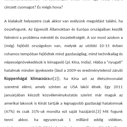
címzett csomagot? És mégis hova?
A kialakult helyezetre csak akkor van esélyünk megoldást találni, ha
összefogunk. Az Egyesült Államokban és Európa országaiban kezdik
felmérni a probléma méretét és összetettségét. A sor most azokon a
(még) fejlődő országokon van, melyek az utóbbi 10-15 évben
rohamos tempóban fejlődtek mind gazdaságilag, mind technikailag és
népességnövekedésük is kimagasló (pl. Kína, India). Hiába a “nyugati”
hatalmak minden igyekezete (lásd a 2009-es eredménytelenül záruló
Koppenhágai klímacsúcs
ot
[2]
), ha Kína azt az életszínvonalat
szeretné elérni, amely szinten az USA lakói élnek. Egy 2011
januárjában készült közvéleménykutatás szerint már maguk az
amerikai lakosok is Kínát tartják a legnagyobb gazdasági hatalomnak
(47%) és csak 31%-uk mondta ezt saját hazájáról.
[3]
Mit fogunk
tenni akkor, ha egyszercsak 1 milliárd eddig vidéken,