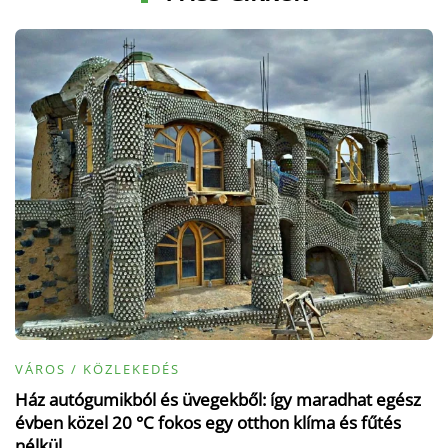
VÁROS / KÖZLEKEDÉS
Ház autógumikból és üvegekből: így maradhat egész
évben közel 20 °C fokos egy otthon klíma és fűtés
nélkül