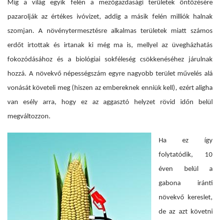
Míg a világ egyik felén a mezőgazdasági területek öntözésére
pazarolják az értékes ivóvizet, addig a másik felén milliók halnak
szomjan. A növénytermesztésre alkalmas területek miatt számos
erdőt irtottak és irtanak ki még ma is, mellyel az üvegházhatás
fokozódásához és a biológiai sokféleség csökkenéséhez járulnak
hozzá. A növekvő népességszám egyre nagyobb terület művelés alá
vonását követeli meg (hiszen az embereknek enniük kell), ezért aligha
van esély arra, hogy ez az aggasztó helyzet rövid időn belül
megváltozzon.
Ha ez így
folytatódik, 10
éven belül a
gabona iránti
növekvő kereslet,
de az azt követni