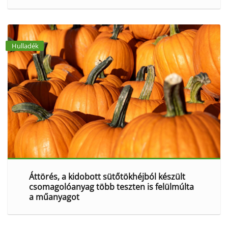
Hulladék
Áttörés, a kidobott sütőtökhéjból készült
csomagolóanyag több teszten is felülmúlta
a műanyagot