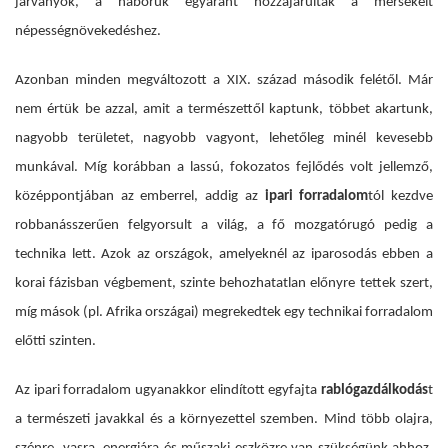
járványok, a háborúk egyaránt hozzájárultak a mérsékelt
népességnövekedéshez.
Azonban minden megváltozott a XIX. század második felétől. Már
nem értük be azzal, amit a természettől kaptunk, többet akartunk,
nagyobb területet, nagyobb vagyont, lehetőleg minél kevesebb
munkával. Míg korábban a lassú, fokozatos fejlődés volt jellemző,
középpontjában az emberrel, addig az
ipari forradalom
tól kezdve
robbanásszerűen felgyorsult a világ, a fő mozgatórugó pedig a
technika lett. Azok az országok, amelyeknél az iparosodás ebben a
korai fázisban végbement, szinte behozhatatlan előnyre tettek szert,
míg mások (pl. Afrika országai) megrekedtek egy technikai forradalom
előtti szinten.
Az ipari forradalom ugyanakkor
elindított egyfajta
rablógazdálkodás
t
a természeti javakkal és a környezettel szemben. Mind több olajra,