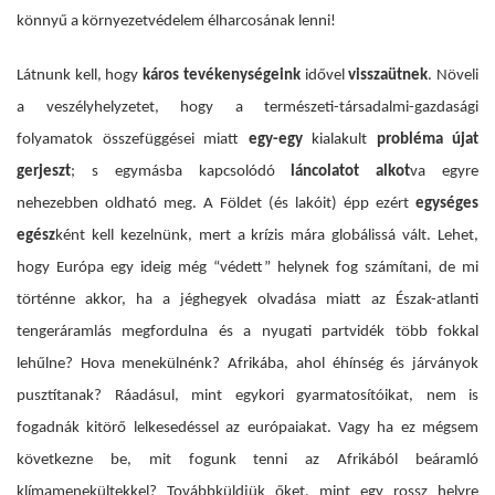
könnyű a környezetvédelem élharcosának lenni!
Látnunk kell, hogy
káros tevékenységeink
idővel
visszaütnek
. N
öveli
a veszélyhelyzetet, hogy a természeti-társadalmi-gazdasági
folyamatok összefüggései miatt
egy-egy
kialakult
probléma újat
gerjeszt
; s egymásba kapcsolódó
láncolatot alkot
va egyre
nehezebben oldható meg.
A Földet (és lakóit) épp ezért
egységes
egész
ként kell kezelnünk, mert a krízis mára globálissá vált. Lehet,
hogy Európa egy ideig még “védett” helynek fog számítani, de mi
történne akkor, ha a jéghegyek olvadása miatt az Észak-atlanti
tengeráramlás megfordulna és a nyugati partvidék több fokkal
lehűlne? Hova menekülnénk? Afrikába, ahol éhínség és járványok
pusztítanak? Ráadásul, mint egykori gyarmatosítóikat, nem is
fogadnák kitörő lelkesedéssel az európaiakat. Vagy ha ez mégsem
következne be, mit fogunk tenni az Afrikából beáramló
klímamenekültekkel? Továbbküldjük őket, mint egy rossz helyre