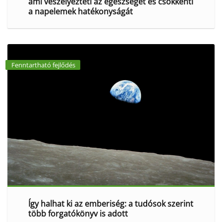
ami veszélyezteti az egészséget és csökkenti
a napelemek hatékonyságát
Fenntartható fejlődés
Így halhat ki az emberiség: a tudósok szerint
több forgatókönyv is adott