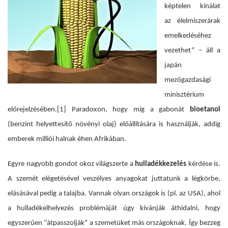
képtelen kínálat
az élelmiszerárak
emelkedéséhez
vezethet” – áll a
japán
mezőgazdasági
minisztérium
előrejelzésében.
[1]
Paradoxon, hogy míg a gabonát
bioetanol
(benzint helyettesítő növényi olaj) előállítására is használják, addig
emberek milliói halnak éhen Afrikában.
Egyre nagyobb gondot okoz világszerte a
hulladékkezelés
kérdése is.
A szemét elégetésével veszélyes anyagokat juttatunk a légkörbe,
elásásával pedig a talajba. Vannak olyan országok is (pl. az USA), ahol
a hulladékelhelyezés problémáját úgy kívánják áthidalni, hogy
egyszerűen “átpasszolják” a szemetüket más országoknak. Így bezzeg