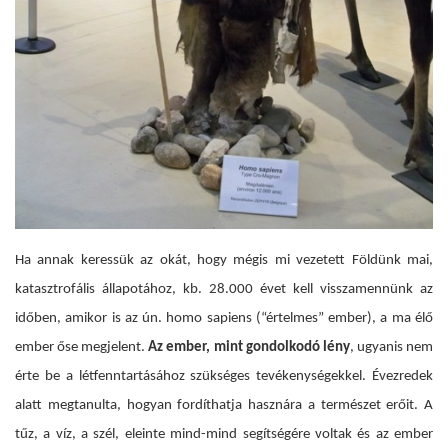
Ha annak keressük az okát, hogy mégis mi vezetett Földünk mai,
katasztrofális állapotához, kb. 28.000 évet kell visszamennünk az
időben, amikor is az ún. homo sapiens (“értelmes” ember), a ma élő
ember őse megjelent.
Az ember, mint gondolkodó lény
, ugyanis nem
érte be a létfenntartásához szükséges tevékenységekkel. Évezredek
alatt megtanulta, hogyan fordíthatja hasznára a természet erőit. A
tűz, a víz, a szél, eleinte mind-mind segítségére voltak és az ember