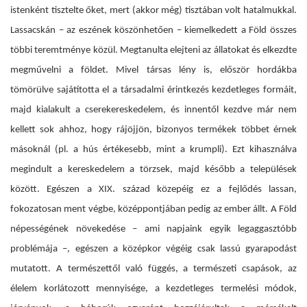
istenként tisztelte őket, mert (akkor még) tisztában volt hatalmukkal.
Lassacskán – az eszének köszönhetően – kiemelkedett a Föld összes
többi teremtménye közül. Megtanulta elejteni az állatokat és elkezdte
megművelni a földet. Mivel társas lény is, először hordákba
tömörülve sajátította el a társadalmi érintkezés kezdetleges formáit,
majd kialakult a cserekereskedelem, és innentől kezdve már nem
kellett sok ahhoz, hogy rájöjjön, bizonyos termékek többet érnek
másoknál (pl. a hús értékesebb, mint a krumpli). Ezt kihasználva
megindult a kereskedelem a törzsek, majd később a települések
között. Egészen a XIX. század közepéig ez a fejlődés lassan,
fokozatosan ment végbe, középpontjában pedig az ember állt.
A Föld
népességének növekedése – ami napjaink egyik legaggasztóbb
problémája –, egészen a középkor végéig csak lassú gyarapodást
mutatott. A természettől való függés, a természeti csapások, az
élelem korlátozott mennyisége, a kezdetleges termelési módok,