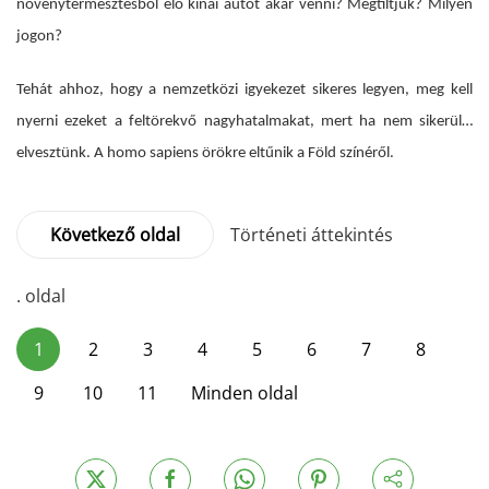
növénytermesztésből élő kínai autót akar venni? Megtiltjuk? Milyen
jogon?
Tehát ahhoz, hogy a nemzetközi igyekezet sikeres legyen, meg kell
nyerni ezeket a feltörekvő nagyhatalmakat, mert ha nem sikerül…
elvesztünk. A homo sapiens örökre eltűnik a Föld színéről.
Következő oldal
Történeti áttekintés
. oldal
1
2
3
4
5
6
7
8
9
10
11
Minden oldal