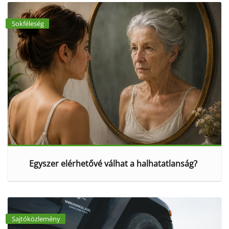
Sokféleség
Egyszer elérhetővé válhat a halhatatlanság?
Sajtóközlemény