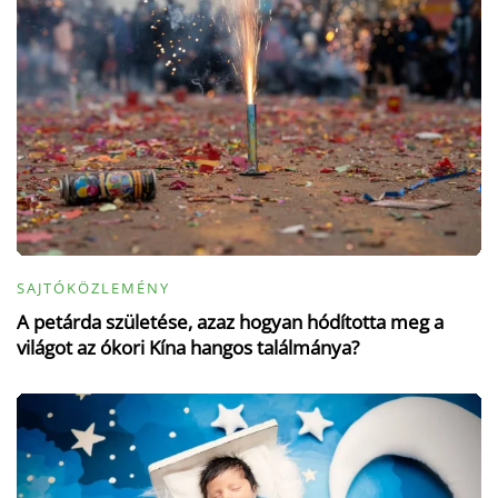
SAJTÓKÖZLEMÉNY
A petárda születése, azaz hogyan hódította meg a
világot az ókori Kína hangos találmánya?