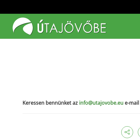
Fő tartalom átugrása
Keressen bennünket az
info@utajovobe.eu
e-mail