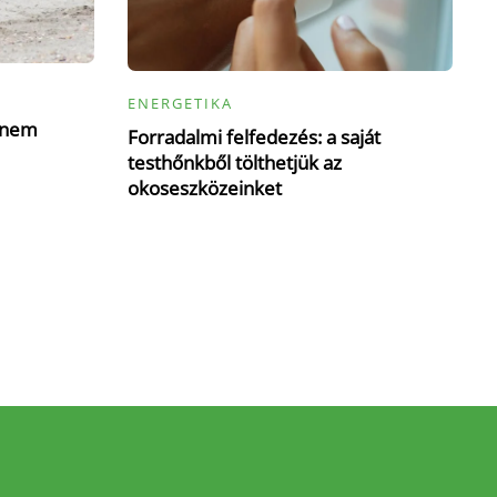
ENERGETIKA
d nem
Forradalmi felfedezés: a saját
testhőnkből tölthetjük az
okoseszközeinket