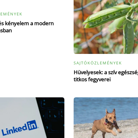
LEMÉNYEK
 és kényelem a modern
ásban
SAJTÓKÖZLEMÉNYEK
Hüvelyesek: a szív egészs
titkos fegyverei