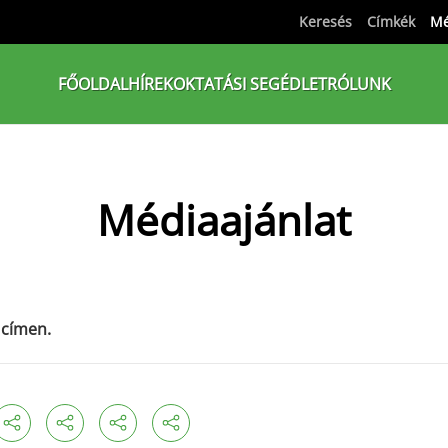
Keresés
Címkék
Mé
FŐOLDAL
HÍREK
OKTATÁSI SEGÉDLET
RÓLUNK
Médiaajánlat
 címen.