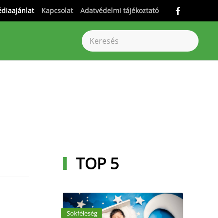
diaajánlat
Kapcsolat
Adatvédelmi tájékoztató
TOP 5
Sokféleség