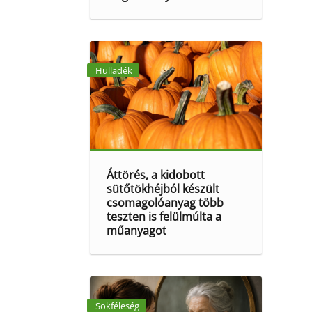
Hulladék
Áttörés, a kidobott
sütőtökhéjból készült
csomagolóanyag több
teszten is felülmúlta a
műanyagot
Sokféleség