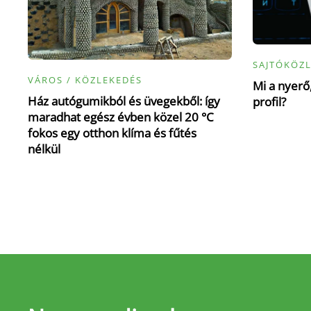
SAJTÓKÖZ
VÁROS / KÖZLEKEDÉS
Mi a nyerő,
Ház autógumikból és üvegekből: így
profil?
maradhat egész évben közel 20 °C
fokos egy otthon klíma és fűtés
nélkül