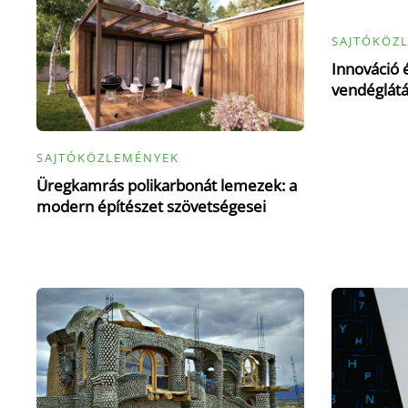
SAJTÓKÖZ
Innováció
vendéglát
SAJTÓKÖZLEMÉNYEK
Üregkamrás polikarbonát lemezek: a
modern építészet szövetségesei