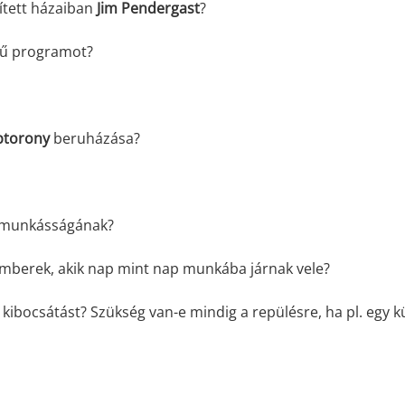
ített házaiban
Jim Pendergast
?
ű programot?
ptorony
beruházása?
e munkásságának?
emberek, akik nap mint nap munkába járnak vele?
 kibocsátást? Szükség van-e mindig a repülésre, ha pl. egy kü