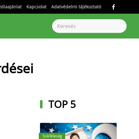
diaajánlat
Kapcsolat
Adatvédelmi tájékoztató
rdései
TOP 5
Sokféleség