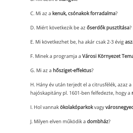
C. Mi az a
kenuk, csónakok forradalma
?
D. Miért következik be az
őserdők pusztítása
?
E. Mi következhet be, ha akár csak 2-3 évig
asz
F. Minek a programja a
Városi Környezet Tema
G. Mi az a
hősziget-effektus
?
H. Hány év után terjedt el a citrusfélék, azaz
hajóskapitány pl. 1601-ben felfedezte, hogy a
I. Hol vannak
ökolakóparkok
vagy
városnegye
J. Milyen elven működik a
dombház
?