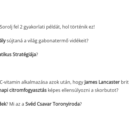
 Sorolj fel 2 gyakorlati példát, hol történik ez!
ály
sújtaná a világ gabonatermő vidékeit?
tikus Stratégiája
?
 a C-vitamin alkalmazása azok után, hogy
James Lancaster
brit
napi citromfogyasztás
képes ellensúlyozni a skorbutot?
dek
? Mi az a
Svéd Csavar Toronyiroda
?