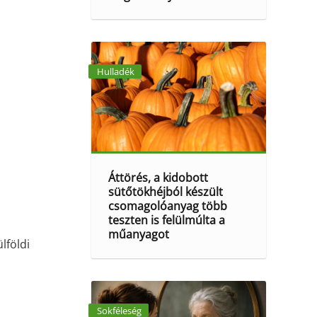
Hulladék
Áttörés, a kidobott
sütőtökhéjból készült
csomagolóanyag több
teszten is felülmúlta a
műanyagot
lföldi
Sokféleség