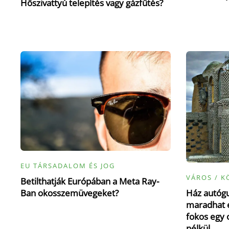
Hőszivattyú telepítés vagy gázfűtés?
EU TÁRSADALOM ÉS JOG
VÁROS / K
Betilthatják Európában a Meta Ray-
Ház autógu
Ban okosszemüvegeket?
maradhat e
fokos egy 
nélkül