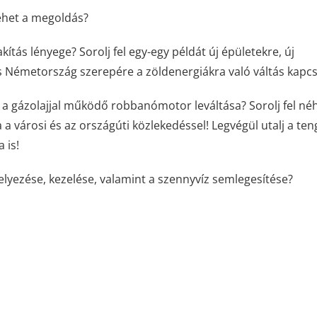
ehet a megoldás?
kítás lényege? Sorolj fel egy-egy példát új épületekre, új
és Németország szerepére a zöldenergiákra való váltás kapc
s a gázolajjal működő robbanómotor leváltása? Sorolj fel né
a városi és az országúti közlekedéssel! Legvégül utalj a ten
 is!
helyezése, kezelése, valamint a szennyvíz semlegesítése?