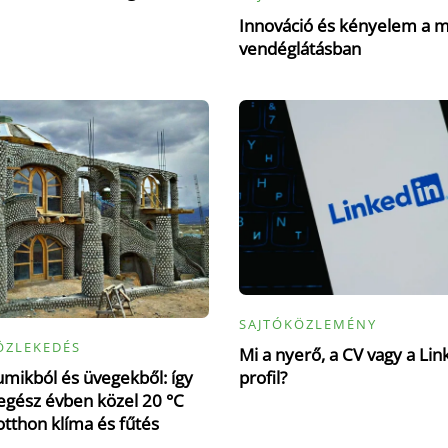
Innováció és kényelem a 
vendéglátásban
SAJTÓKÖZLEMÉNY
ÖZLEKEDÉS
Mi a nyerő, a CV vagy a Lin
mikból és üvegekből: így
profil?
gész évben közel 20 °C
otthon klíma és fűtés