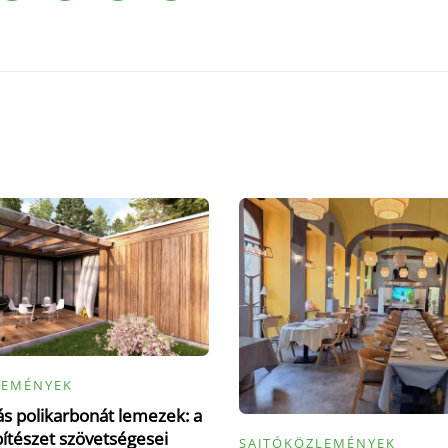
LEMÉNYEK
 polikarbonát lemezek: a
tészet szövetségesei
SAJTÓKÖZLEMÉNYEK