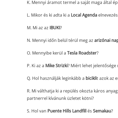
K. Mennyi áramot termel a saját maga által ép
L. Mikor és ki adta ki a
Local Agenda
elnevezés
M. Mi az az
IBUKI
?
N. Mennyi időn belül térül meg az
arizónai na
O. Mennyibe kerül a
Tesla Roadster
?
P. Ki az a
Mike Strizki
? Miért lehet jelentőség
Q. Hol használják leginkább a
bicikli
t azok az 
R. Mi válthatja ki a repülés okozta káros anyag
partnerrel kívánunk üzletet kötni?
S. Hol van
Puente Hills Landfill
és
Semakau
?