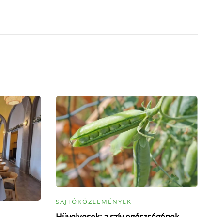
SAJTÓKÖZLEMÉNYEK
Hüvelyesek: a szív egészségének