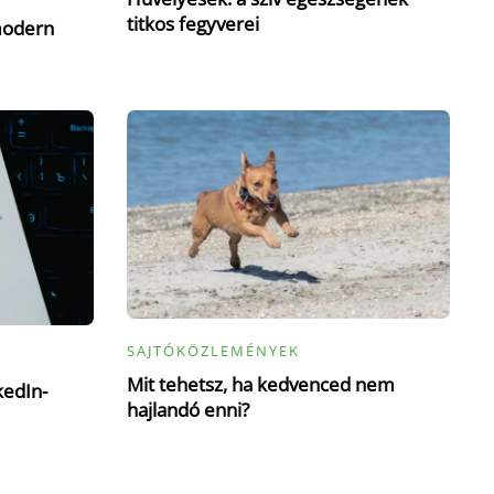
titkos fegyverei
modern
SAJTÓKÖZLEMÉNYEK
Mit tehetsz, ha kedvenced nem
kedIn-
hajlandó enni?