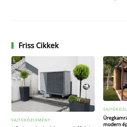
Friss Cikkek
SAJTÓKÖZ
Üregkamrás
SAJTÓKÖZLEMÉNY
modern épí