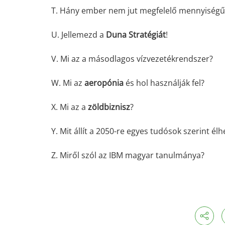
T. Hány ember nem jut megfelelő mennyiségű 
U. Jellemezd a
Duna Stratégiát
!
V. Mi az a másodlagos vízvezetékrendszer?
W. Mi az
aeropónia
és hol használják fel?
X. Mi az a
zöldbiznisz
?
Y. Mit állít a 2050-re egyes tudósok szerint é
Z. Miről szól az IBM magyar tanulmánya?