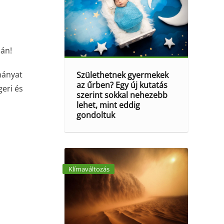
sán!
hányat
Születhetnek gyermekek
az űrben? Egy új kutatás
geri és
szerint sokkal nehezebb
lehet, mint eddig
gondoltuk
Klímaváltozás