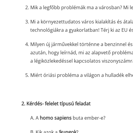
Mik a legfőbb problémák ma a városban? Mi l
Mi a környezettudatos város kialakítás és átala
technológiákra a gyakorlatban! Térj ki az EU 
Milyen új járművekkel történne a benzinnel é
azután, hogy leírnád, mi az alapvető probléma 
a légiközlekedéssel kapcsolatos viszonyszámra
Miért óriási probléma a világon a hulladék el
2.
Kérdés- felelet típusú feladat
A. A
homo sapiens
buta ember-e?
B. Kik azok a
!kungok
?