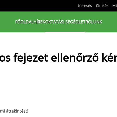
Keresés
Címkék
Mé
FŐOLDAL
HÍREK
OKTATÁSI SEGÉDLET
RÓLUNK
os fejezet ellenőrző ké
mi áttekintést!