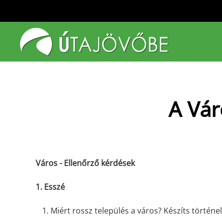
Fő tartalom átugrása
A Vár
Város - Ellenőrző kérdések
1.
Esszé
Miért rossz település a város? Készíts történel