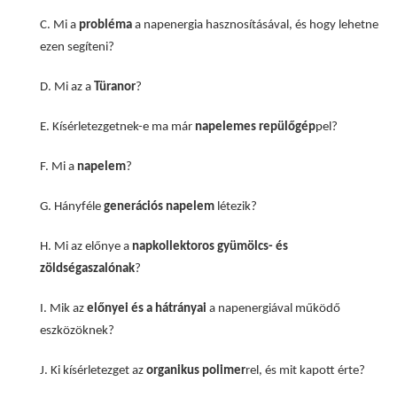
C. Mi a
probléma
a napenergia hasznosításával, és hogy lehetne
ezen segíteni?
D. Mi az a
Türanor
?
E. Kísérletezgetnek-e ma már
napelemes repülőgép
pel?
F. Mi a
napelem
?
G. Hányféle
generációs napelem
létezik?
H. Mi az előnye a
napkollektoros gyümölcs- és
zöldségaszalónak
?
I. Mik az
előnyei és a hátrányai
a napenergiával működő
eszközöknek?
J. Ki kísérletezget az
organikus polimer
rel, és mit kapott érte?