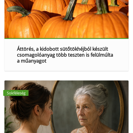
Áttörés, a kidobott sütőtökhéjból készült
csomagolóanyag több teszten is felülmúlta
a műanyagot
Sokféleség