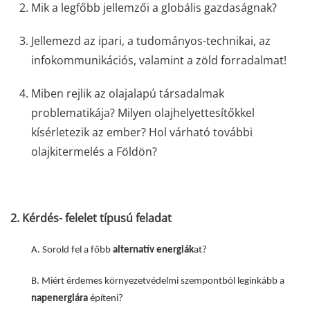
Mik a legfőbb jellemzői a globális gazdaságnak?
Jellemezd az ipari, a tudományos-technikai, az
infokommunikációs, valamint a zöld forradalmat!
Miben rejlik az olajalapú társadalmak
problematikája? Milyen olajhelyettesítőkkel
kísérletezik az ember? Hol várható további
olajkitermelés a Földön?
2.
Kérdés- felelet típusú feladat
A. Sorold fel a főbb
alternatív energiák
at?
B. Miért érdemes környezetvédelmi szempontból leginkább a
napenergiára
építeni?