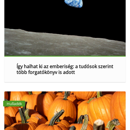
Így halhat ki az emberiség: a tudósok szerint
több forgatókönyv is adott
Hulladék