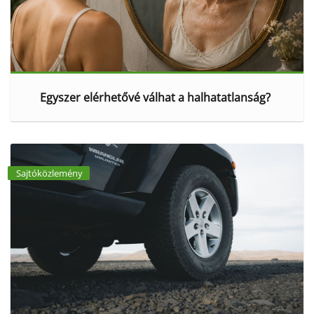
Egyszer elérhetővé válhat a halhatatlanság?
Sajtóközlemény