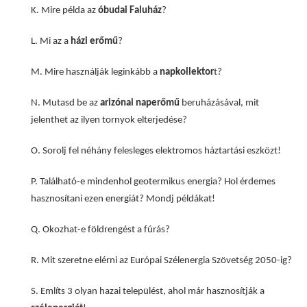
K. Mire példa az
óbudai Faluház
?
L. Mi az a
házi erőmű
?
M. Mire használják leginkább a
napkollektor
t?
N. Mutasd be az
arizónai naperőmű
beruházásával, mit
jelenthet az ilyen tornyok elterjedése?
O. Sorolj fel néhány felesleges elektromos háztartási eszközt!
P. Található-e mindenhol geotermikus energia? Hol érdemes
hasznosítani ezen energiát? Mondj példákat!
Q. Okozhat-e földrengést a fúrás?
R. Mit szeretne elérni az Európai Szélenergia Szövetség 2050-ig?
S. Említs 3 olyan hazai települést, ahol már hasznosítják a