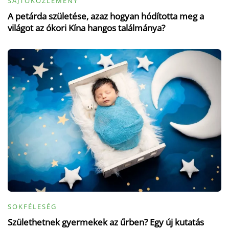
SAJTÓKÖZLEMÉNY
A petárda születése, azaz hogyan hódította meg a
világot az ókori Kína hangos találmánya?
SOKFÉLESÉG
Születhetnek gyermekek az űrben? Egy új kutatás