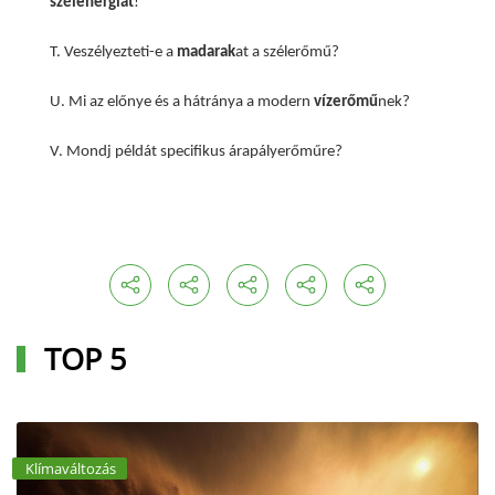
szélenergiát
!
T. Veszélyezteti-e a
madarak
at a szélerőmű?
U. Mi az előnye és a hátránya a modern
vízerőmű
nek?
V. Mondj példát specifikus árapályerőműre?
TOP 5
Klímaváltozás