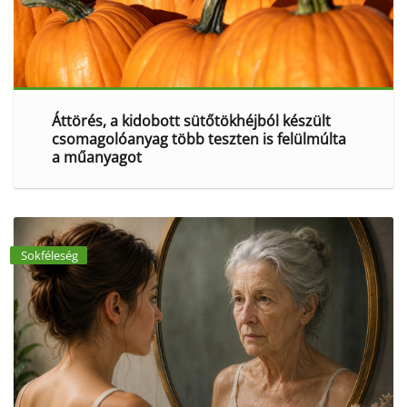
Áttörés, a kidobott sütőtökhéjból készült
csomagolóanyag több teszten is felülmúlta
a műanyagot
Sokféleség