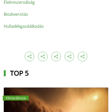
Élelmiszerválság
Biodiverzitás
Hulladékgazdálkodás
TOP 5
Klímaváltozás