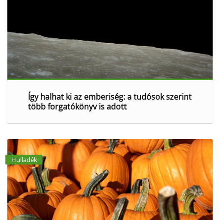
Így halhat ki az emberiség: a tudósok szerint
több forgatókönyv is adott
Hulladék