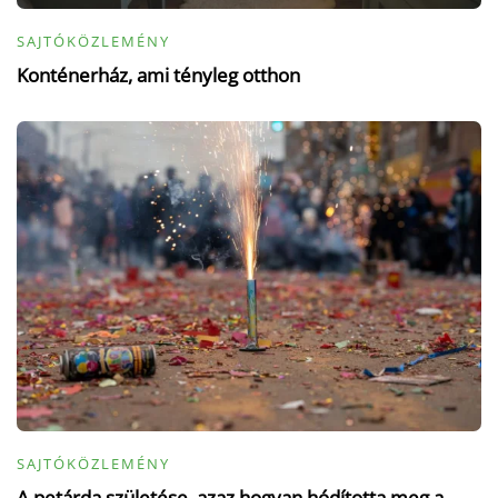
SAJTÓKÖZLEMÉNY
Konténerház, ami tényleg otthon
SAJTÓKÖZLEMÉNY
A petárda születése, azaz hogyan hódította meg a