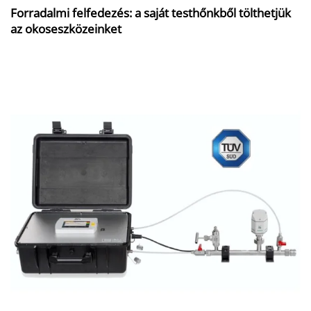
Forradalmi felfedezés: a saját testhőnkből tölthetjük
az okoseszközeinket