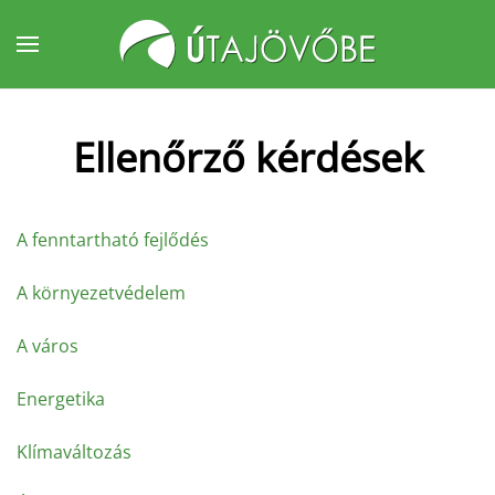
Fő tartalom átugrása
Ellenőrző kérdések
A fenntartható fejlődés
A környezetvédelem
A város
Energetika
Klímaváltozás