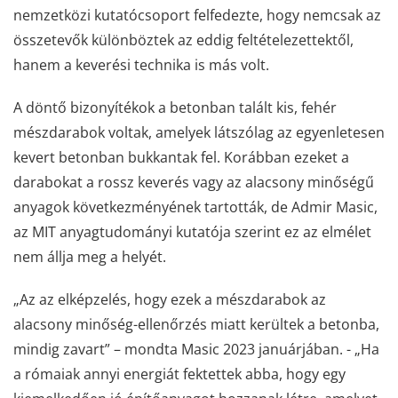
nemzetközi kutatócsoport felfedezte, hogy nemcsak az
összetevők különböztek az eddig feltételezettektől,
hanem a keverési technika is más volt.
A döntő bizonyítékok a betonban talált kis, fehér
mészdarabok voltak, amelyek látszólag az egyenletesen
kevert betonban bukkantak fel. Korábban ezeket a
darabokat a rossz keverés vagy az alacsony minőségű
anyagok következményének tartották, de Admir Masic,
az MIT anyagtudományi kutatója szerint ez az elmélet
nem állja meg a helyét.
„Az az elképzelés, hogy ezek a mészdarabok az
alacsony minőség-ellenőrzés miatt kerültek a betonba,
mindig zavart” – mondta Masic 2023 januárjában. - „Ha
a rómaiak annyi energiát fektettek abba, hogy egy