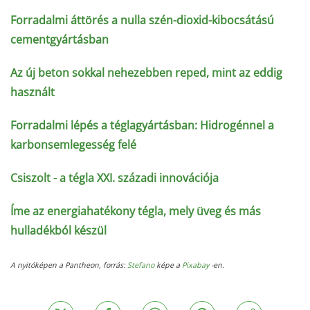
Forradalmi áttörés a nulla szén-dioxid-kibocsátású
cementgyártásban
Az új beton sokkal nehezebben reped, mint az eddig
használt
Forradalmi lépés a téglagyártásban: Hidrogénnel a
karbonsemlegesség felé
Csiszolt - a tégla XXI. századi innovációja
Íme az energiahatékony tégla, mely üveg és más
hulladékból készül
A nyitóképen a Pantheon, forrás:
Stefano
képe a
Pixabay
-en.