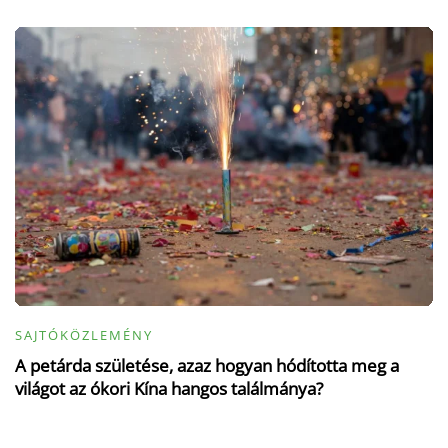
SAJTÓKÖZLEMÉNY
A petárda születése, azaz hogyan hódította meg a
világot az ókori Kína hangos találmánya?