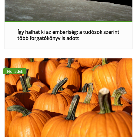
Így halhat ki az emberiség: a tudósok szerint
több forgatókönyv is adott
Hulladék