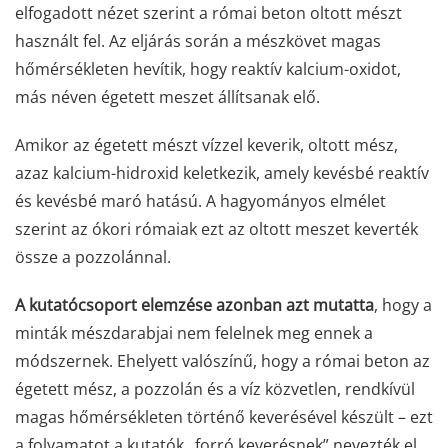
elfogadott nézet szerint a római beton oltott mészt
használt fel. Az eljárás során a mészkövet magas
hőmérsékleten hevítik, hogy reaktív kalcium-oxidot,
más néven égetett meszet állítsanak elő.
Amikor az égetett mészt vízzel keverik, oltott mész,
azaz kalcium-hidroxid keletkezik, amely kevésbé reaktív
és kevésbé maró hatású. A hagyományos elmélet
szerint az ókori rómaiak ezt az oltott meszet keverték
össze a pozzolánnal.
A kutatócsoport elemzése azonban azt mutatta
, hogy a
minták mészdarabjai nem felelnek meg ennek a
módszernek. Ehelyett valószínű, hogy a római beton az
égetett mész, a pozzolán és a víz közvetlen, rendkívül
magas hőmérsékleten történő keverésével készült – ezt
a folyamatot a kutatók „forró keverésnek” nevezték el,