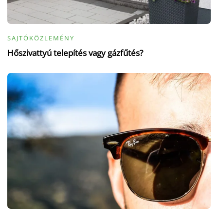
SAJTÓKÖZLEMÉNY
Hőszivattyú telepítés vagy gázfűtés?