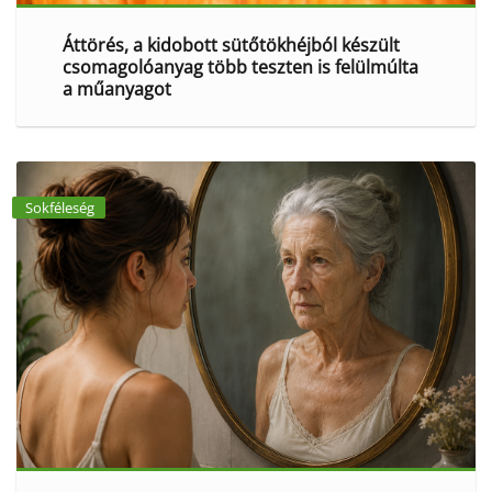
Áttörés, a kidobott sütőtökhéjból készült
csomagolóanyag több teszten is felülmúlta
a műanyagot
Sokféleség