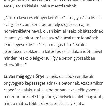
amely során kialakulnak a mészdarabok.
„A forró keverés előnyei kettősek” – magyarázta Masic.
- „Egyrészt, amikor a beton teljes egésze magas
hőmérsékletre hevül, olyan kémiai reakciók játszódnak
le, amelyek oltott mész használatával nem lennének
lehetségesek. Másrészt, a magas hőmérséklet
jelentősen csökkenti a kötési és szilárdulási időt, mivel
minden reakció felgyorsul, így a beton gyorsabban
elkészülhet.”
És van még egy előnye
: a mészdarabok rendkívüli
öngyógyító képességet adnak a betonnak. Azaz amikor
repedések alakulnak ki a betonban, ezek előnyösen a
mészdarabok felé terjednek, amelyek felülete nagyobb,
mint a mátrix többi részecskéjéé. Ha víz jut a