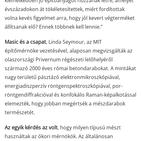
kiemelkedően jó építőanyagot hozzanak létre, amelyet
évszázadokon át tökéletesítettek, miért fordítottak
volna kevés figyelmet arra, hogy jól kevert végterméket
állítsanak elő? Ennek többnek kell lennie.”
Masic és a csapat
, Linda Seymour, az MIT
építőmérnöke vezetésével, alaposan megvizsgálták az
olaszországi Privernum régészeti lelőhelyéről
származó 2000 éves római betondarabokat. A mintákat
nagy területű pásztázó elektronmikroszkópiával,
energiadiszperzív röntgenspektroszkópiával, por-
röntgendiffrakcióval és konfokális Raman-képalkotással
elemezték, hogy jobban megértsék a mészdarabok
természetét.
Az egyik kérdés az volt
, hogy milyen típusú mészt
használtak az ókori mérnökök. Az általánosan