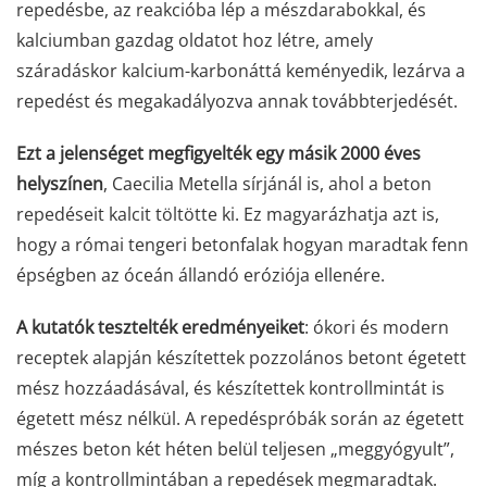
repedésbe, az reakcióba lép a mészdarabokkal, és
kalciumban gazdag oldatot hoz létre, amely
száradáskor kalcium-karbonáttá keményedik, lezárva a
repedést és megakadályozva annak továbbterjedését.
Ezt a jelenséget megfigyelték egy másik 2000 éves
helyszínen
, Caecilia Metella sírjánál is, ahol a beton
repedéseit kalcit töltötte ki. Ez magyarázhatja azt is,
hogy a római tengeri betonfalak hogyan maradtak fenn
épségben az óceán állandó eróziója ellenére.
A kutatók tesztelték eredményeiket
: ókori és modern
receptek alapján készítettek pozzolános betont égetett
mész hozzáadásával, és készítettek kontrollmintát is
égetett mész nélkül. A repedéspróbák során az égetett
mészes beton két héten belül teljesen „meggyógyult”,
míg a kontrollmintában a repedések megmaradtak.