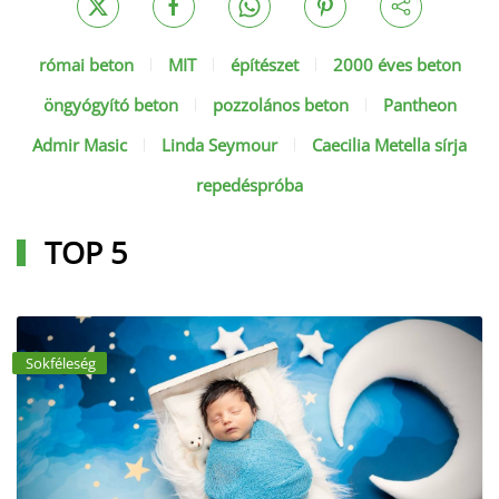
római beton
MIT
építészet
2000 éves beton
öngyógyító beton
pozzolános beton
Pantheon
Admir Masic
Linda Seymour
Caecilia Metella sírja
repedéspróba
TOP 5
Sokféleség