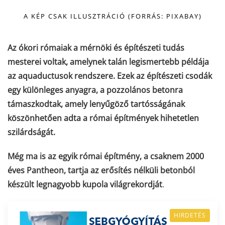
A KÉP CSAK ILLUSZTRÁCIÓ (FORRÁS: PIXABAY)
Az ókori rómaiak a mérnöki és építészeti tudás
mesterei voltak, amelynek talán legismertebb példája
az aquaductusok rendszere. Ezek az építészeti csodák
egy különleges anyagra, a pozzolános betonra
támaszkodtak, amely lenyűgöző tartósságának
köszönhetően adta a római építmények hihetetlen
szilárdságát.
Még ma is az egyik római építmény, a csaknem 2000
éves Pantheon, tartja az erősítés nélküli betonból
készült legnagyobb kupola világrekordját
.
HIRDETÉS