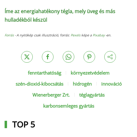
Íme az energiahatékony tégla, mely üveg és más
hulladékból készül
Forrás
- A nyitókép csak illusztráció, forrás:
Pexels
képe a
Pixabay
-en.
fenntarthatóság
környezetvédelem
szén-dioxid-kibocsátás
hidrogén
innováció
Wienerberger Zrt.
téglagyártás
karbonsemleges gyártás
TOP 5