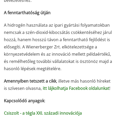
bevezetéshez.
A fenntarthatóság útján
A hidrogén használata az ipari gyártási folyamatokban
nemcsak a szén-dioxid-kibocsátás csökkentéséhez járul
hozzá, hanem hosszú távon a fenntartható fejlődést is
elősegíti. A Wienerberger Zrt. elkötelezettsége a
környezetvédelem és az innováció mellett példaértékű,
és remélhetőleg további vállalatokat is ösztönöz majd a
hasonló lépések megtételére.
Amennyiben tetszett a cikk
, illetve más hasonló híreket
is szívesen olvasna,
itt lájkolhatja Facebook oldalunkat
!
Kapcsolódó anyagok
:
Csiszolt - a tégla XXI. századi innovációja