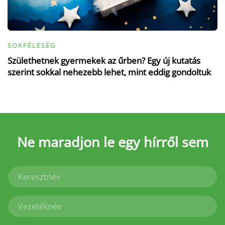
SOKFÉLESÉG
Születhetnek gyermekek az űrben? Egy új kutatás
szerint sokkal nehezebb lehet, mint eddig gondoltuk
Ne maradjon le
egy hírről sem