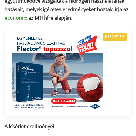
együttműködve vizsgálták a hidrogén használatának
hatásait, melyek ígéretes eredményeket hoztak, írja az
economix
az MTI híre alapján
.
HIRDETÉS
A kísérlet eredményei