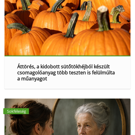
Áttörés, a kidobott sütőtökhéjból készült
csomagolóanyag több teszten is felülmúlta
a műanyagot
Sokféleség