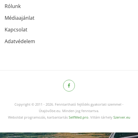
Rólunk
Médiaajánlat
Kapcsolat
Adatvédelem
Copyright © 2011
-
2026.
Fenntartható fejlődés gyakorlati szemmel -
Útajövőbe.eu. Minden jog fenntartva.
Weboldal programozás, karbantartás
SelfMed.pro
. Villám tárhely
Szerver.eu