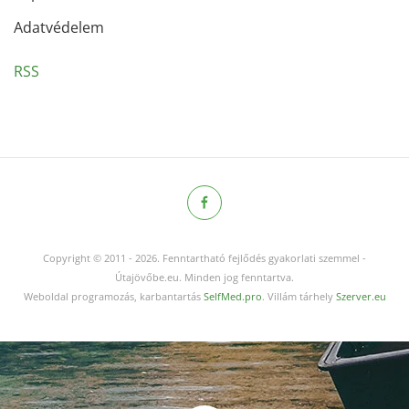
Adatvédelem
RSS
Copyright © 2011
-
2026.
Fenntartható fejlődés gyakorlati szemmel -
Útajövőbe.eu. Minden jog fenntartva.
Weboldal programozás, karbantartás
SelfMed.pro
. Villám tárhely
Szerver.eu