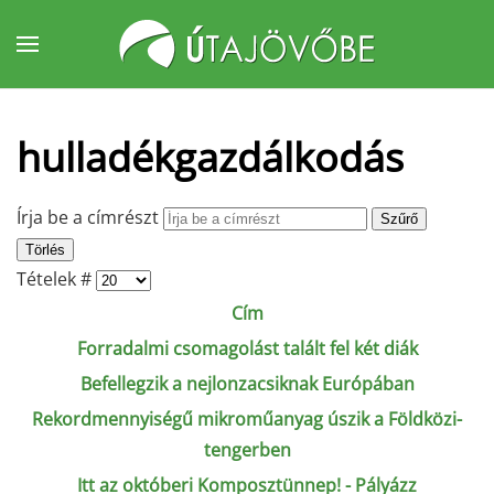
Fő tartalom átugrása
hulladékgazdálkodás
Írja be a címrészt
Szűrő
Törlés
Tételek #
Cím
Forradalmi csomagolást talált fel két diák
Befellegzik a nejlonzacsiknak Európában
Rekordmennyiségű mikroműanyag úszik a Földközi-
tengerben
Itt az októberi Komposztünnep! - Pályázz