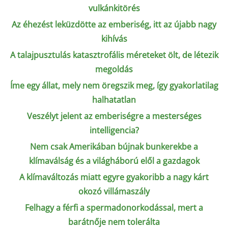
vulkánkitörés
Az éhezést leküzdötte az emberiség, itt az újabb nagy
kihívás
A talajpusztulás katasztrofális méreteket ölt, de létezik
megoldás
Íme egy állat, mely nem öregszik meg, így gyakorlatilag
halhatatlan
Veszélyt jelent az emberiségre a mesterséges
intelligencia?
Nem csak Amerikában bújnak bunkerekbe a
klímaválság és a világháború elől a gazdagok
A klímaváltozás miatt egyre gyakoribb a nagy kárt
okozó villámaszály
Felhagy a férfi a spermadonorkodással, mert a
barátnője nem tolerálta