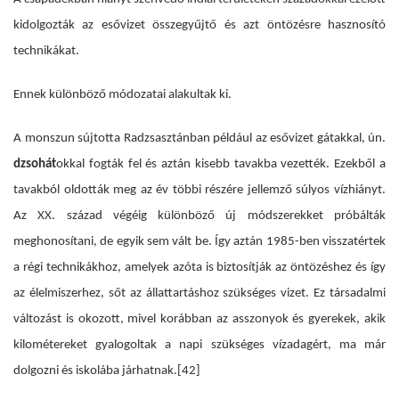
kidolgozták az esővizet összegyűjtő és azt öntözésre hasznosító
technikákat.
Ennek különböző módozatai alakultak ki.
A monszun sújtotta Radzsasztánban például az esővizet gátakkal, ún.
dzsohát
okkal fogták fel és aztán kisebb tavakba vezették. Ezekből a
tavakból oldották meg az év többi részére jellemző súlyos vízhiányt.
Az XX. század végéig különböző új módszerekket próbálták
meghonosítani, de egyik sem vált be. Így aztán 1985-ben visszatértek
a régi technikákhoz, amelyek azóta is biztosítják az öntözéshez és így
az élelmiszerhez, sőt az állattartáshoz szükséges vizet. Ez társadalmi
változást is okozott, mivel korábban az asszonyok és gyerekek, akik
kilométereket gyalogoltak a napi szükséges vízadagért, ma már
dolgozni és iskolába járhatnak.
[42]