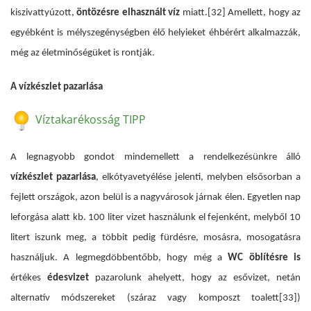
kiszivattyúzott,
öntözésre elhasznált víz
miatt.
[32] Amellett, hogy az
egyébként is mélyszegénységben élő helyieket éhbérért alkalmazzák,
még az életminőségüket is rontják.
A vízkészlet pazarlása
Víztakarékosság TIPP
A legnagyobb gondot mindemellett a rendelkezésünkre álló
vízkészlet pazarlása
, elkótyavetyélése jelenti, melyben elsősorban a
fejlett országok, azon belül is a nagyvárosok járnak élen. Egyetlen nap
leforgása alatt kb. 100 liter vizet használunk el fejenként, melyből 10
litert iszunk meg, a többit pedig fürdésre, mosásra, mosogatásra
használjuk. A legmegdöbbentőbb, hogy még a
WC öblítésre is
értékes
édesvizet
pazarolunk ahelyett, hogy az esővizet, netán
alternatív módszereket (száraz vagy komposzt toalett
[33]
)