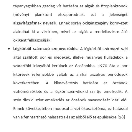
tápanyagokban gazdag víz hatására az algák és fitoplanktonok
(növényi plankton) elszaporodnak, ezt a jelenséget
algavirágzás
nak nevezik. Ennek során oxigénszegény környezet
alakulhat ki a vizekben, mivel az algák a rendelkezésre álló
oxigént felhasználják.
Légkörből származó szennyeződés:
A légkörből származó szél
által szállított por és üledékek, illetve műanyag hulladékok a
szárazföld irányából kerülnek az óceánokba. 1970 óta a por
kitörések jellemzőbbé váltak az afrikai aszályos periódusok
következtében. A klímaváltozás hatására az óceánok
vízhőmérséklete és a légkör szén-dioxid szintje emelkedik. A
szén-dioxid szint emelkedés az óceánok savasodását idézi elő.
Ennek következtében módosul a vízi ökoszisztéma, ez hatással
van a fenntartható halászatra és az ebből élő településekre.
[28]