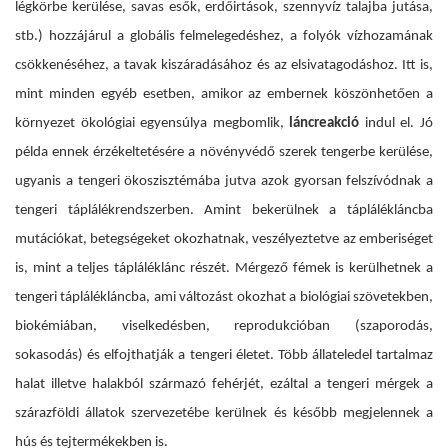
légkörbe kerülése, savas esők, erdőirtások, szennyvíz talajba jutása,
stb.) hozzájárul a globális felmelegedéshez, a folyók vízhozamának
csökkenéséhez, a tavak kiszáradásához és az elsivatagodáshoz. Itt is,
mint minden egyéb esetben, amikor az embernek köszönhetően a
környezet ökológiai egyensúlya megbomlik,
láncreakció
indul el. Jó
példa ennek érzékeltetésére a növényvédő szerek tengerbe kerülése,
ugyanis
a tengeri ökoszisztémába jutva azok gyorsan felszívódnak a
tengeri táplálékrendszerben. Amint bekerülnek a táplálékláncba
mutációkat, betegségeket okozhatnak, veszélyeztetve az emberiséget
is, mint a teljes tápláléklánc részét. Mérgező fémek is kerülhetnek a
tengeri táplálékláncba, ami változást okozhat a biológiai szövetekben,
biokémiában, viselkedésben, reprodukcióban (szaporodás,
sokasodás) és elfojthatják a tengeri életet. Több állateledel tartalmaz
halat illetve halakból származó fehérjét, ezáltal a tengeri mérgek a
szárazföldi állatok szervezetébe kerülnek és később megjelennek a
hús és tejtermékekben is.