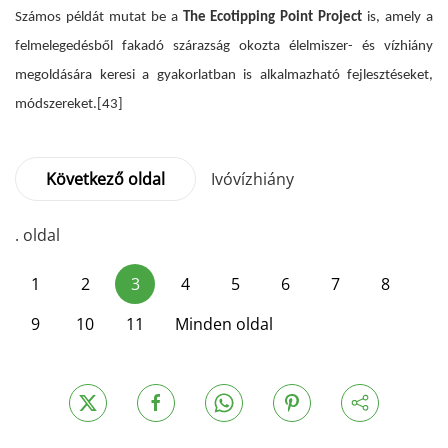
Számos példát mutat be a
The Ecotipping Point Project
is, amely a
felmelegedésből fakadó szárazság okozta élelmiszer- és vízhiány
megoldására keresi a gyakorlatban is alkalmazható fejlesztéseket,
módszereket.
[43]
Következő oldal
Ivóvízhiány
. oldal
1
2
3
4
5
6
7
8
9
10
11
Minden oldal