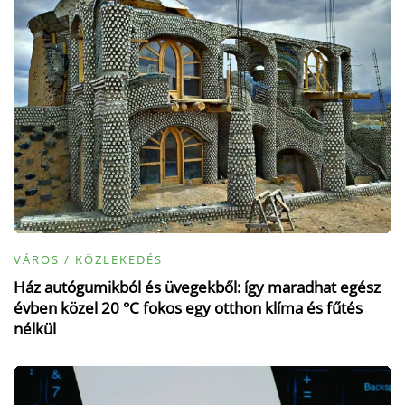
VÁROS / KÖZLEKEDÉS
Ház autógumikból és üvegekből: így maradhat egész
évben közel 20 °C fokos egy otthon klíma és fűtés
nélkül