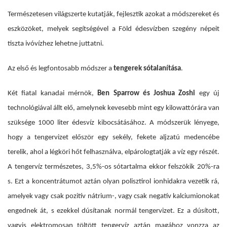
Természetesen világszerte kutatják, fejlesztik azokat a módszereket és
eszközöket, melyek segítségével a Föld édesvízben szegény népeit
tiszta ivóvízhez lehetne juttatni.
Az első és legfontosabb módszer a
tengerek sótalanítása
.
Két fiatal kanadai mérnök,
Ben Sparrow és Joshua Zoshi
egy új
technológiával állt elő, amelynek kevesebb mint egy kilowattórára van
szüksége 1000 liter édesvíz kibocsátásához. A módszerük lényege,
hogy a tengervizet először egy sekély, fekete aljzatú medencébe
terelik, ahol a légköri hőt felhasználva, elpárologtatják a víz egy részét.
A tengervíz természetes, 3,5%-os sótartalma ekkor felszökik 20%-ra
s. Ezt a koncentrátumot aztán olyan polisztirol ionhidakra vezetik rá,
amelyek vagy csak pozitív nátrium-, vagy csak negatív kalciumionokat
engednek át, s ezekkel dúsítanak normál tengervizet. Ez a dúsított,
vagyis elektromosan töltött tengervíz aztán magához vonzza az