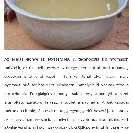
Az eljárás előnye az egyszerűség. A technológia kis nyomáson
működik, az üzemeltetéséhez szükséges koncentrátumot műanyag
csöveken is el lehet vezetni. Nem kell tehát olyan drága, nagy
nyomást bíró acélcsöveket alkalmazni, amelyek ki vannak téve a
korróziónak. Energiaigénye pedig csak annyi, amennyit a vizet
áramoltató szivattyú felvesz, a többit a nap adja. A két kanadai
mérnök technológiája csak mintegy egynegyedét használja fel annak
az energiamennyiségnek, amelyet az egyéb iparilag alkalmazott
sótalanításai eljárások. Vancouver kikötőjében már el is készült az