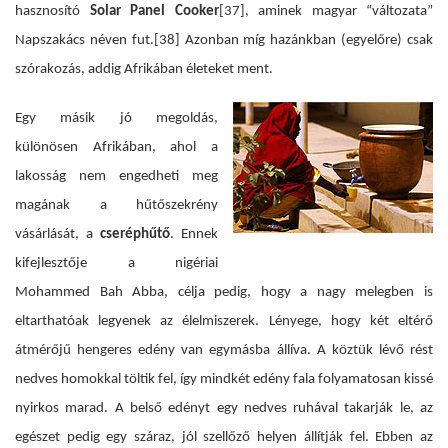
hasznosító
Solar Panel Cooker
[37]
, aminek magyar “változata”
Napszakács néven fut.
[38]
Azonban míg hazánkban (egyelőre) csak
szórakozás, addig Afrikában életeket ment.
Egy másik jó megoldás,
különösen Afrikában, ahol a
lakosság nem engedheti meg
magának a hűtőszekrény
vásárlását, a
cseréphűtő
. Ennek
kifejlesztője a nigériai
Mohammed Bah Abba, célja pedig, hogy a nagy melegben is
eltarthatóak legyenek az élelmiszerek. Lényege, hogy
két eltérő
átmérőjű hengeres edény van egymásba állíva. A köztük lévő rést
nedves homokkal töltik fel, így mindkét edény fala folyamatosan kissé
nyirkos marad. A belső edényt egy nedves ruhával takarják le, az
egészet pedig egy száraz, jól szellőző helyen állítják fel. Ebben az