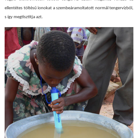
ellentétes töltésű ionokat a szembeáramoltatott normál tengervízből,
s így megtisztítja azt.