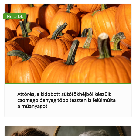
Hulladék
Áttörés, a kidobott sütőtökhéjból készült
csomagolóanyag több teszten is felülmúlta
a műanyagot