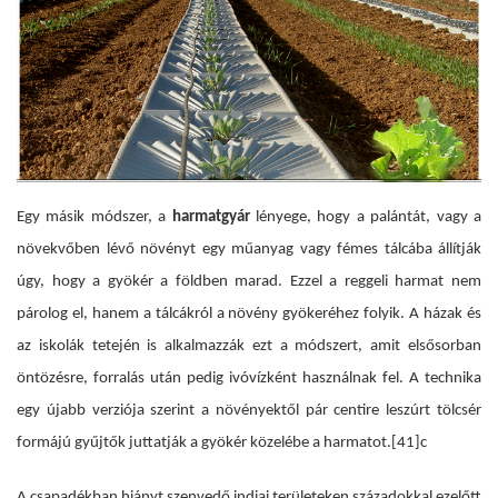
Egy másik módszer, a
harmatgyár
lényege, hogy a palántát, vagy a
növekvőben lévő növényt egy műanyag vagy fémes tálcába állítják
úgy, hogy a gyökér a földben marad. Ezzel a reggeli harmat nem
párolog el, hanem a tálcákról a növény gyökeréhez folyik. A házak és
az iskolák tetején is alkalmazzák ezt a módszert, amit elsősorban
öntözésre, forralás után pedig ivóvízként használnak fel. A technika
egy újabb verziója szerint a növényektől pár centire leszúrt tölcsér
formájú gyűjtők juttatják a gyökér közelébe a harmatot.
[41]c
A csapadékban hiányt szenvedő indiai területeken századokkal ezelőtt