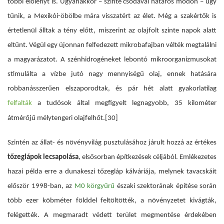
többi élőlényt is. Ugyanakkor – szinte csodával határos módon – úgy
tűnik, a Mexikói-öbölbe mára visszatért az élet. Még a szakértők is
értetlenül álltak a tény előtt, miszerint az olajfolt szinte napok alatt
eltűnt. Végül egy újonnan felfedezett mikrobafajban vélték megtalálni
a magyarázatot. A szénhidrogéneket lebontó mikroorganizmusokat
stimulálta a vízbe jutó nagy mennyiségű olaj, ennek hatására
robbanásszerűen elszaporodtak, és pár hét alatt gyakorlatilag
felfalták
a tudósok által megfigyelt legnagyobb, 35 kilométer
átmérőjű mélytengeri olajfelhőt.[30]
Szintén az állat- és növényvilág pusztulásához járult hozzá az értékes
tőzeglápok lecsapolása
, elsősorban építkezések céljából. Emlékezetes
hazai példa erre a dunakeszi tőzegláp kálváriája, melynek tavacskáit
először
1998-ban, az
M0 körgyűrű
északi szektorának építése során
több ezer köbméter földdel feltöltötték, a növényzetet kivágták,
felégették. A megmaradt védett terület megmentése érdekében