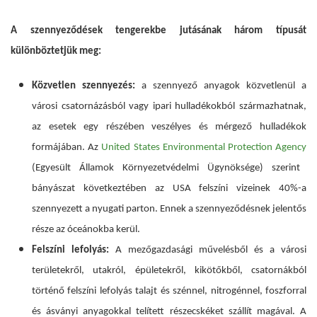
A szennyeződések tengerekbe jutásának három típusát
különböztetjük meg:
Közvetlen szennyezés:
a szennyező anyagok közvetlenül a
városi csatornázásból vagy ipari hulladékokból származhatnak,
az esetek egy részében veszélyes és mérgező hulladékok
formájában. Az
United States Environmental Protection Agency
(Egyesült Államok Környezetvédelmi Ügynöksége) szerint
bányászat következtében az USA felszíni vizeinek 40%-a
szennyezett
a
nyugati
parton.
Ennek a szennyeződésnek jelentős
része az óceánokba kerül.
Felszíni lefolyás:
A mezőgazdasági művelésből és a városi
területekről, utakról, épületekről, kikötőkből, csatornákból
történő felszíni lefolyás talajt és szénnel, nitrogénnel, foszforral
és ásványi anyagokkal telített részecskéket szállít magával. A