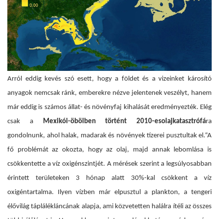
Arról eddig kevés szó esett, hogy a földet és a vizeinket károsító
anyagok nemcsak ránk, emberekre nézve jelentenek veszélyt, hanem
már eddig is számos állat- és növényfaj kihalását eredményezték. Elég
csak a
Mexikói-öbölben történt 2010-es
olajkatasztrófá
ra
gondolnunk, ahol halak, madarak és növények tízerei pusztultak el.“A
fő problémát az okozta, hogy az olaj, majd annak lebomlása is
csökkentette a víz oxigénszintjét. A mérések szerint a legsúlyosabban
érintett területeken 3 hónap alatt 30%-kal csökkent a víz
oxigéntartalma. Ilyen vízben már elpusztul a plankton, a tengeri
élővilág táplálékláncának alapja, ami közvetetten halálra ítéli az összes