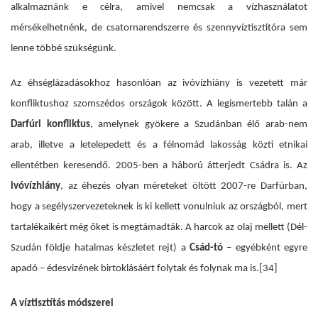
alkalmaznánk e célra, amivel nemcsak a vízhasználatot
mérsékelhetnénk, de csatornarendszerre és szennyvíztisztítóra sem
lenne többé szükségünk.
Az éhséglázadásokhoz hasonlóan az ivóvízhiány is vezetett már
konfliktushoz szomszédos országok között. A legismertebb talán a
Darfúri konfliktus
, amelynek gyökere a Szudánban élő arab-nem
arab, illetve a letelepedett és a félnomád lakosság közti etnikai
ellentétben keresendő. 2005-ben a háború átterjedt Csádra is. Az
ivóvízhiány
, az éhezés olyan méreteket öltött 2007-re Darfúrban,
hogy a segélyszervezeteknek is ki kellett vonulniuk az országból, mert
tartalékaikért még őket is megtámadták. A harcok az olaj mellett (Dél-
Szudán földje hatalmas készletet rejt) a
Csád-tó
– egyébként egyre
apadó – édesvizének birtoklásáért folytak és folynak ma is.
[34]
A víztisztítás módszerei