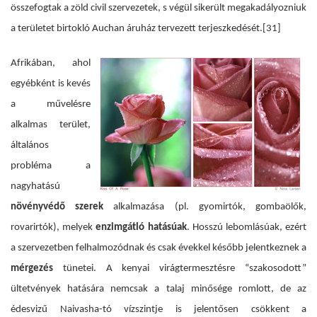
összefogtak a zöld civil szervezetek, s végül sikerült megakadályozniuk
a területet birtokló
Auchan áruház tervezett terjeszkedését.
[31]
Afrikában, ahol
egyébként is kevés
a művelésre
alkalmas terület,
általános
probléma a
nagyhatású
növényvédő szerek
alkalmazása (pl. gyomirtók, gombaölők,
rovarirtók), melyek
enzimgátló hatásúak
. Hosszú lebomlásúak, ezért
a szervezetben felhalmozódnak és csak évekkel később jelentkeznek a
mérgezés
tünetei. A kenyai virágtermesztésre “szakosodott”
ültetvények hatására nemcsak a talaj minősége romlott, de az
édesvizű Naivasha-tó vízszintje is jelentősen csökkent a