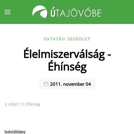
Fő tartalom átugrása
OKTATÁSI SEGÉDLET
Élelmiszerválság -
Éhínség
2011. november 04
3. oldal / 11: Éhínség
Ivóvízhiány