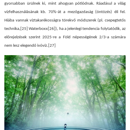
gyorsabban ürülnek ki, mint ahogyan pótlódnak. Ráadásul a világ
vízfelhasználásának kb. 70%-át a mezőgazdaság (öntözés) éli fel.
Hiába vannak víztakarékosságra törekvő módszerek (pl. csepegtetős
technika,
[25]
Waterboxx
[26]
), ha a jelenlegi tendencia folytatódik, az
előrejelzések szerint 2025-re a Föld népességének 2/3-a számára
nem lesz elegendő ivóvíz.
[27]