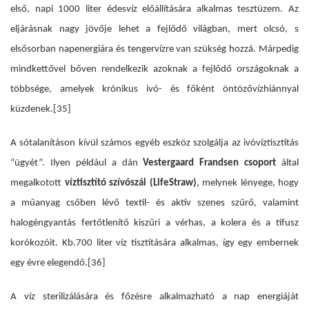
első, napi 1000 liter édesvíz előállítására alkalmas tesztüzem. Az
eljárásnak nagy jövője lehet a fejlődő világban, mert olcsó, s
elsősorban napener­giára és tengervízre van szükség hozzá. Márpedig
mindkettővel bőven rendelkezik azoknak a fejlődő országoknak a
többsége, amelyek krónikus ivó- és főként öntözővízhiánnyal
küzdenek.
[35]
A sótalanításon kívül számos egyéb eszköz szolgálja az ivóvíztisztítás
“ügyét”. Ilyen például a dán
Vestergaard Frandsen csoport
által
megalkotott
víztisztító szívószál (LifeStraw)
, melynek lényege, hogy
a műanyag csőben lévő textil- és aktív szenes szűrő, valamint
halogéngyantás fertőtlenítő kiszűri a vérhas, a kolera és a tífusz
korókozóit. Kb.700 liter víz tisztítására alkalmas, így egy embernek
egy évre elegendő.
[36]
A víz sterilizálására és főzésre alkalmazható a nap energiáját