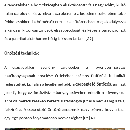
elrendezésben a homokrétegben elraktározott víz a nagy edény külső
falán párolog el, és az elvont párolgási hő a kis edény belsejében több
fokkal csökkenti a hőmérsékletet. Ez a hűtőrendszer megakadályozza
a káros mikroorganizmusok elszaporodását, és képes a paradicsomot
és a paprikát akár három hétig isfrissen tartani.
[39]
Öntözési technikák
A csapadékban szegény területeken a növénytermesztés
hatékonyságának növelése érdekében számos
öntözési technikát
fejlesztettek ki. Talán a legelterjedtebb
a
csepegtető öntözés
, ami azt
jelenti, hogy az öntözővíz műanyag csöveken érkezik a növényhez,
ahol kis méretű réseken keresztül szivárogva jut el a nedvesség a talaj
felszínére. A csepegtető öntözőrendszerek nagy előnye, hogy a talaj
egy-egy ponton folyamatosan nedvességhez jut.
[40]