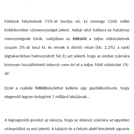
Földünk felszínének 71%-át borítja víz. Ez mintegy 1200 millió
köbkilométer vízmennyiséget jelent. Habár első hallásra ez hatalmas
mennyiségnek tűnik, valójában az
édesvíz
a teljes vízkészletnek
csupán 3%-át teszi ki, és ennek is döntő része (kb. 2.2%) a sarki
jégtakarókban halmozódott fel. Ez azt jelenti, hogy az ember számára
könnyen hozzáférhető édesvíz nem éri el a teljes földi vízkészlet 1%-
át!
Ezzel a csekély
ivóvíz
készlettel kellene úgy gazdálkodnunk, hogy
elegendő legyen bolygónk 7 milliárd lakójának…
A legnagyobb gondot az okozza, hogy az édesvíz számára az egyetlen
utánpótlást az eső jelenti. A talajvíz és a felszín alatti készletek ugyanis