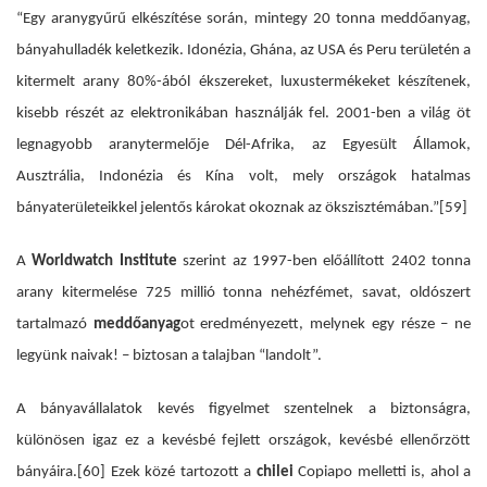
“Egy aranygyűrű elkészítése során, mintegy 20 tonna meddőanyag,
bányahulladék keletkezik. Idonézia, Ghána, az USA és Peru területén a
kitermelt arany 80%-ából ékszereket, luxustermékeket készítenek,
kisebb részét az elektronikában használják fel. 2001-ben a világ öt
legnagyobb aranytermelője Dél-Afrika, az Egyesült Államok,
Ausztrália, Indonézia és Kína volt, mely országok hatalmas
bányaterületeikkel jelentős károkat okoznak az ökszisztémában.”
[59]
A
Worldwatch Institute
szerint az 1997-ben előállított 2402 tonna
arany kitermelése 725 millió tonna nehézfémet, savat, oldószert
tartalmazó
meddőanyag
ot eredményezett, melynek egy része – ne
legyünk naivak! – biztosan a talajban “landolt”.
A bányavállalatok kevés figyelmet szentelnek a biztonságra,
különösen igaz ez a kevésbé fejlett országok, kevésbé ellenőrzött
bányáira.
[60]
Ezek közé tartozott a
chilei
Copiapo melletti is, ahol a