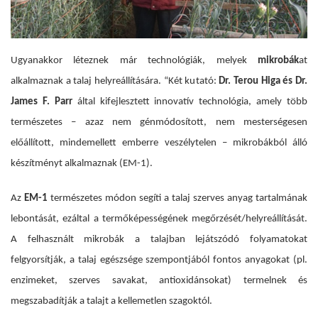
Ugyanakkor léteznek már technológiák, melyek
mikrobák
at
alkalmaznak a talaj helyreállítására. “Két kutató:
Dr. Terou Higa és Dr.
James F. Parr
által kifejlesztett innovatív technológia, amely több
természetes – azaz nem génmódosított, nem mesterségesen
előállított, mindemellett emberre veszélytelen – mikrobákból álló
készítményt alkalmaznak (EM-1).
Az
EM-1
természetes módon segíti a talaj szerves anyag tartalmának
lebontását, ezáltal a termőképességének megőrzését/helyreállítását.
A felhasznált mikrobák a talajban lejátszódó folyamatokat
felgyorsítják, a talaj egészsége szempontjából fontos anyagokat (pl.
enzimeket, szerves savakat, antioxidánsokat) termelnek és
megszabadítják a talajt a kellemetlen szagoktól.