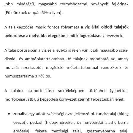
jobb minőségű, magasabb terméshozamú növények fejlődnek
(Földünknek csupán 3%-a ilyen).
A talajképződés másik fontos folyamata
a víz által oldott talajsók
bekerülése a mélyebb rétegekbe
, amit
kilúgozódás
nak neveznek.
A talaj pórusaiban a víz és a levegő is jelen van, csak magasabb szén-
dioxid- és ammóniatartalomban. Jó talajnak mondható az, amely
morzsás szerkezetű, megfelelő mésztartalommal rendelkezik és
humusztartalma 3-4%-os.
A talajok csoportosítása sokféleképpen történhet (genetikai,
morfológiai , stb), a képződési környezet szerinti felosztásban lehet:
zonális:
egy adott szélességi övre jellemző
pl. tundratalaj (hideg
övezet), podzol (hideg-mérsékelt öv fenyőerdői alatt), barna
erdőtalaj, fekete mezőségi talaj, gesztenyebarna talaj,