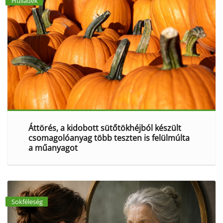
Hulladék
Áttörés, a kidobott sütőtökhéjból készült
csomagolóanyag több teszten is felülmúlta
a műanyagot
Sokféleség