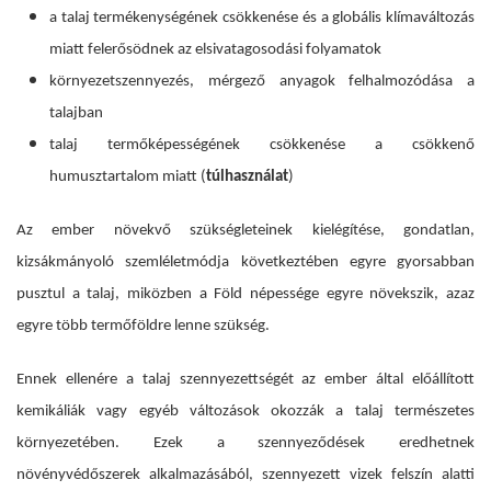
a talaj termékenységének csökkenése és a globális klímaváltozás
miatt felerősödnek az elsivatagosodási folyamatok
környezetszennyezés, mérgező anyagok felhalmozódása a
talajban
talaj termőképességének csökkenése a csökkenő
humusztartalom miatt (
túlhasználat
)
Az ember növekvő szükségleteinek kielégítése, gondatlan,
kizsákmányoló szemléletmódja következtében egyre gyorsabban
pusztul a talaj, miközben a Föld népessége egyre növekszik, azaz
egyre több termőföldre lenne szükség.
Ennek ellenére a talaj szennyezettségét az ember által előállított
kemikáliák vagy egyéb változások okozzák a talaj természetes
környezetében. Ezek a szennyeződések eredhetnek
növényvédőszerek alkalmazásából, szennyezett vizek felszín alatti