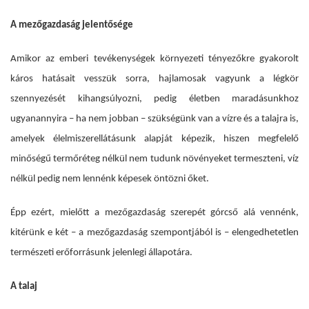
A mezőgazdaság jelentősége
Amikor az emberi tevékenységek környezeti tényezőkre gyakorolt
káros hatásait vesszük sorra, hajlamosak vagyunk a légkör
szennyezését kihangsúlyozni, pedig életben maradásunkhoz
ugyanannyira – ha nem jobban – szükségünk van a vízre és a talajra is,
amelyek élelmiszerellátásunk alapját képezik, hiszen megfelelő
minőségű termőréteg nélkül nem tudunk növényeket termeszteni, víz
nélkül pedig nem lennénk képesek öntözni őket.
Épp ezért, mielőtt a mezőgazdaság szerepét górcső alá vennénk,
kitérünk e két – a mezőgazdaság szempontjából is – elengedhetetlen
természeti erőforrásunk jelenlegi állapotára.
A talaj