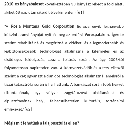
2010-es bányabaleset
következtében 33 bányász rekedt a föld alatt,
akiket 68 nap után sikerült élve kimenteni.
[61]
“A
Rosia Montana Gold Corporation
Európa egyik legnagyobb
külszíni aranybányáját nyitná meg az erdélyi
Verespatak
on. Ígérete
szerint rehabilitálná és megőrizné a vidéket, és a legmodernebb és
legbiztonságosabb technológiát alkalmazná a kitermelés és az
elsődleges feldolgozás, azaz a feltárás során. Az ügy 2003-tól
folyamatosan napirenden van. A környezetvédők és a terv ellenzői
szerint a cég ugyanazt a cianidos technológiát alkalmazná, amelyről a
tiszai katasztrófa során is hallhattunk. A bányászat során több hegyet
elbontanának, egy völgyet zagytározóvá alakítanának és
elpusztítanának helyi, felbecsülhetetlen kulturális, történelmi
emlékeket.”
[62]
Mégis mit tehetünk a talajpusztulás ellen?