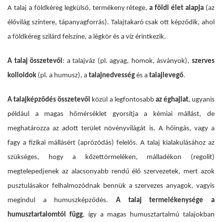
A talaj a földkéreg legkülső, termékeny rétege,
a földi élet alapja
(az
élővilág színtere, tápanyagforrás). Talajtakaró csak ott képződik, ahol
a földkéreg szilárd felszíne, a légkör és a víz érintkezik.
A talaj összetevői
: a talajváz (pl. agyag, homok, ásványok),
szerves
kolloidok
(pl. a humusz), a
talajnedvesség
és a
talajlevegő
.
A talajképződés összetevői
közül a legfontosabb
az éghajlat
, ugyanis
például a magas hőmérséklet gyorsítja a kémiai mállást, de
meghatározza az adott terület növényvilágát is. A hőingás, vagy a
fagy a fizikai mállásért (aprózódás) felelős. A talaj kialakulásához az
szükséges, hogy a kőzettörmeléken, málladékon (regolit)
megtelepedjenek az alacsonyabb rendű élő szervezetek, mert azok
pusztulásakor felhalmozódnak bennük a szervezes anyagok, vagyis
megindul a humuszképződés.
A talaj termelékenysége a
humusztartalomtól függ
, így a magas humusztartalmú talajokban