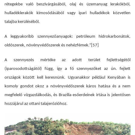
rétegekbe való beszivárgásából, olaj és üzemanyag lerakókból,
hulladéklerakók kimosódásából vagy ipari hulladékok közvetlen
talajba kerüléséből.
A leggyakoribb szennyezőanyagok: petróleum hidrokarbonátok,
oldószerek, növényvédőszerek és nehézfémek.”
[57]
A szennyezés mértéke az adott terület fejlettségétől
(iparosodottságától) függ, így a fő szennyezőket az ún. fejlett
országok között kell keresnünk. Ugyanakkor például Kenyában is
komoly gondot okoz a növényvédőszerek káros hatása és a nem
megfelelő vízgazdálkodás, és Brazília esőerdeinek irtása is jelentősen
hozzájárul az ottani talajerózióhoz.