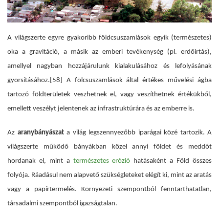
A világszerte egyre gyakoribb földcsuszamlások egyik (természetes)
oka a gravitáció, a másik az emberi tevékenység (pl. erdőirtás),
amellyel nagyban hozzájárulunk kialakulásához és lefolyásának
gyorsításához.
[58] A fölcsuszamlások által értékes művelési ágba
tartozó földterületek veszhetnek el, vagy veszíthetnek értékükből,
emellett veszélyt jelentenek az infrastruktúrára és az emberre is.
Az
aranybányászat
a világ legszennyezőbb iparágai közé tartozik. A
világszerte működő bányákban közel annyi földet és meddőt
hordanak el, mint a
természetes erózió
hatásaként a Föld összes
folyója. Ráadásul
nem alapvető szükségleteket elégít ki, mint az aratás
vagy a papírtermelés. Környezeti szempontból fenntarthatatlan,
társadalmi szempontból igazságtalan.