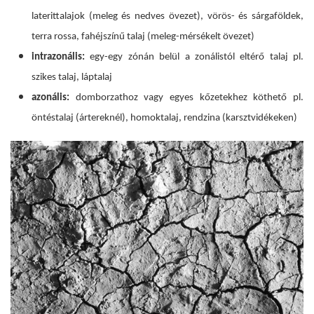
laterittalajok (meleg és nedves övezet), vörös- és sárgaföldek,
terra rossa, fahéjszínű talaj (meleg-mérsékelt övezet)
intrazonális:
egy-egy zónán belül a zonálistól eltérő talaj
pl.
szikes talaj, láptalaj
azonális:
domborzathoz vagy egyes kőzetekhez köthető
pl.
öntéstalaj (ártereknél), homoktalaj, rendzina (karsztvidékeken)