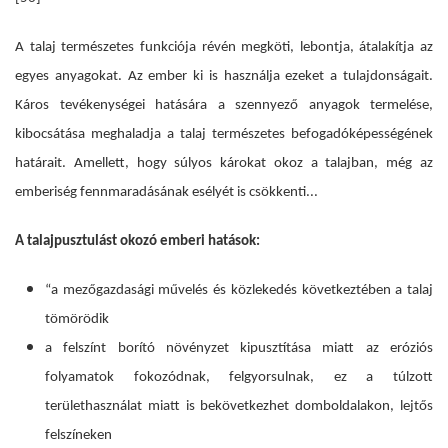
A talaj természetes funkciója révén megköti, lebontja, átalakítja az
egyes anyagokat. Az ember ki is használja ezeket a tulajdonságait.
Káros tevékenységei hatására a szennyező anyagok termelése,
kibocsátása meghaladja a talaj természetes befogadóképességének
határait. Amellett, hogy súlyos károkat okoz a talajban, még az
emberiség fennmaradásának esélyét is csökkenti...
A talajpusztulást okozó emberi hatások:
“a mezőgazdasági művelés és közlekedés következtében a talaj
tömörödik
a felszínt borító növényzet kipusztítása miatt az eróziós
folyamatok fokozódnak, felgyorsulnak, ez a túlzott
területhasználat miatt is bekövetkezhet domboldalakon, lejtős
felszíneken