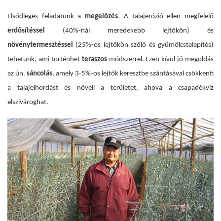
Elsődleges feladatunk a
megelőzés
. A talajerózió ellen megfelelő
erdősítéssel
(40%-nál meredekebb lejtőkön) és
növénytermesztéssel
(25%-os lejtőkön szőlő és gyümölcstelepítés)
tehetünk, ami történhet
teraszos
módszerrel. Ezen kívül jó megoldás
az ún.
sáncolás
, amely 3-5%-os lejtők keresztbe szántásával csökkenti
a talajelhordást és növeli a területet, ahova a csapadékvíz
elszivároghat.