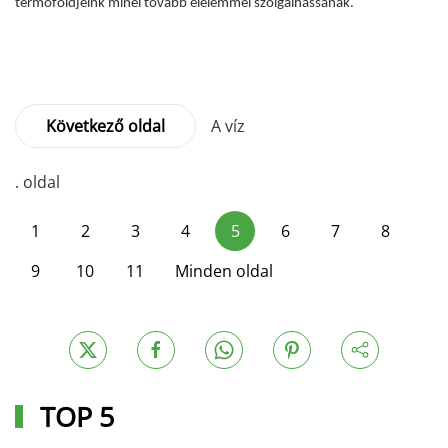
termőföldjeink minél tovább élelemmel szolgálhassanak.
Következő oldal
A víz
. oldal
1
2
3
4
5
6
7
8
9
10
11
Minden oldal
TOP 5