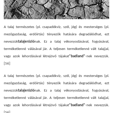
A talaj természetes (pl. csapadékvíz, szél, jég) és mesterséges (pl.
mezőgazdaság, erdőirtás) tényezők hatására degradálódhat, ezt
nevezzük
talajerózió
nak. Ez a talaj vékonyodásával, fogyásával,
terméketlenné válásával jár. A teljesen terméketlenné vált talajjal,
vagy azok lehordásával létrejövő tájakat
"badland"
-nek nevezzük.
[56]
A talaj természetes (pl. csapadékvíz, szél, jég) és mesterséges (pl.
mezőgazdaság, erdőirtás) tényezők hatására degradálódhat, ezt
nevezzük
talajerózió
nak. Ez a talaj vékonyodásával, fogyásával,
terméketlenné válásával jár. A teljesen terméketlenné vált talajjal,
vagy azok lehordásával létrejövő tájakat
"badland"
-nek nevezzük.
[56]