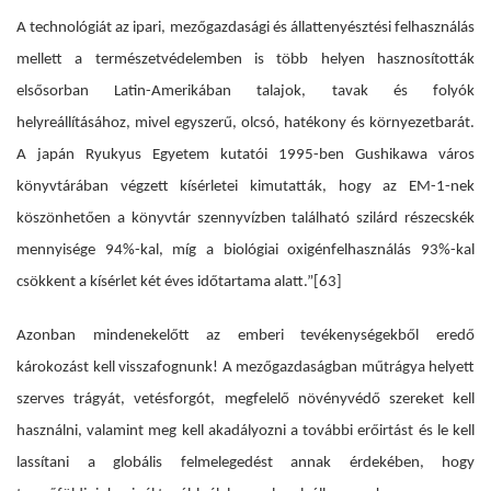
A technológiát az ipari, mezőgazdasági és állattenyésztési felhasználás
mellett a természetvédelemben is több helyen hasznosították
elsősorban Latin-Amerikában talajok, tavak és folyók
helyreállításához, mivel egyszerű, olcsó, hatékony és környezetbarát.
A japán Ryukyus Egyetem kutatói 1995-ben Gushikawa város
könyvtárában végzett kísérletei kimutatták, hogy az EM-1-nek
köszönhetően a könyvtár szennyvízben található szilárd részecskék
mennyisége 94%-kal, míg a biológiai oxigénfelhasználás 93%-kal
csökkent a kísérlet két éves időtartama alatt.”
[63]
Azonban mindenekelőtt az emberi tevékenységekből eredő
károkozást kell visszafognunk! A mezőgazdaságban műtrágya helyett
szerves trágyát, vetésforgót, megfelelő növényvédő szereket kell
használni, valamint meg kell akadályozni a további erőirtást és le kell
lassítani a globális felmelegedést annak érdekében, hogy