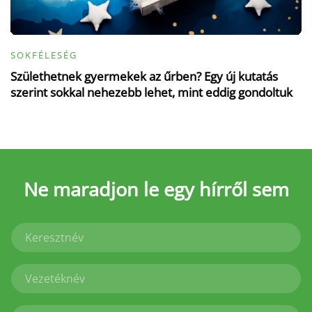
SOKFÉLESÉG
Születhetnek gyermekek az űrben? Egy új kutatás
szerint sokkal nehezebb lehet, mint eddig gondoltuk
Ne maradjon le
egy hírről sem