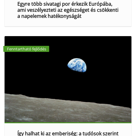
Egyre több sivatagi por érkezik Európába,
ami veszélyezteti az egészséget és csökkenti
a napelemek hatékonyságát
Fenntartható fejlődés
Így halhat ki az emberiség: a tudósok szerint