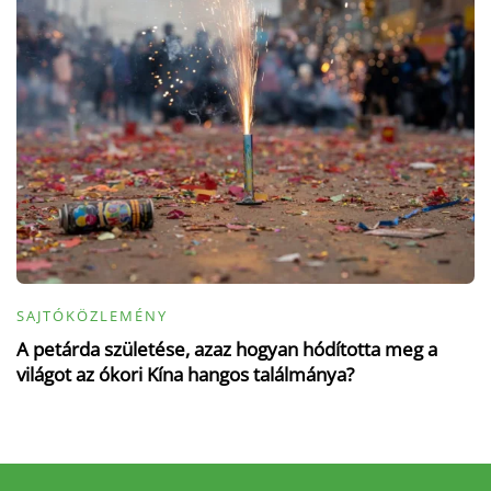
SAJTÓKÖZLEMÉNY
A petárda születése, azaz hogyan hódította meg a
világot az ókori Kína hangos találmánya?