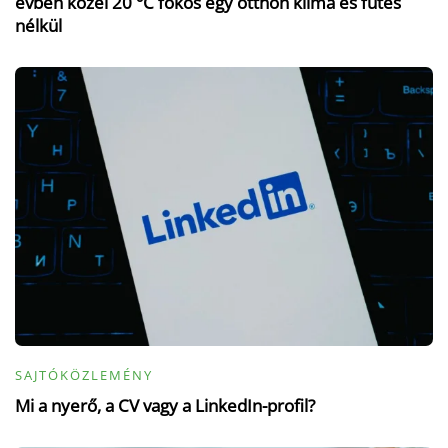
évben közel 20 °C fokos egy otthon klíma és fűtés
nélkül
SAJTÓKÖZLEMÉNY
Mi a nyerő, a CV vagy a LinkedIn-profil?