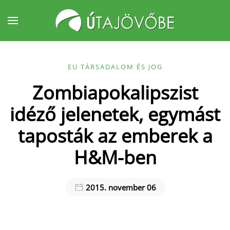
Fő tartalom átugrása
EU TÁRSADALOM ÉS JOG
Zombiapokalipszist
idéző jelenetek, egymást
taposták az emberek a
H&M-ben
2015. november 06