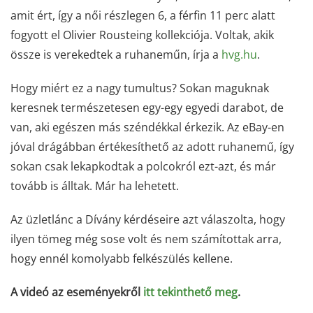
amit ért, így a női részlegen 6, a férfin 11 perc alatt
fogyott el Olivier Rousteing kollekciója. Voltak, akik
össze is verekedtek a ruhaneműn, írja a
hvg.hu
.
Hogy miért ez a nagy tumultus? Sokan maguknak
keresnek természetesen egy-egy egyedi darabot, de
van, aki egészen más széndékkal érkezik. Az eBay-en
jóval drágábban értékesíthető az adott ruhanemű, így
sokan csak lekapkodtak a polcokról ezt-azt, és már
tovább is álltak. Már ha lehetett.
Az üzletlánc a Dívány kérdéseire azt válaszolta, hogy
ilyen tömeg még sose volt és nem számítottak arra,
hogy ennél komolyabb felkészülés kellene.
A videó az eseményekről
itt tekinthető meg
.