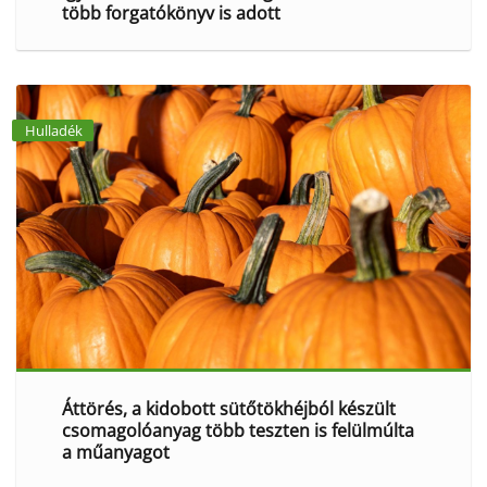
több forgatókönyv is adott
Hulladék
Áttörés, a kidobott sütőtökhéjból készült
csomagolóanyag több teszten is felülmúlta
a műanyagot