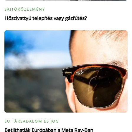
SAJTÓKÖZLEMÉNY
Hőszivattyú telepítés vagy gázfűtés?
EU TÁRSADALOM ÉS JOG
Betilthatják Európában a Meta Ray-Ban