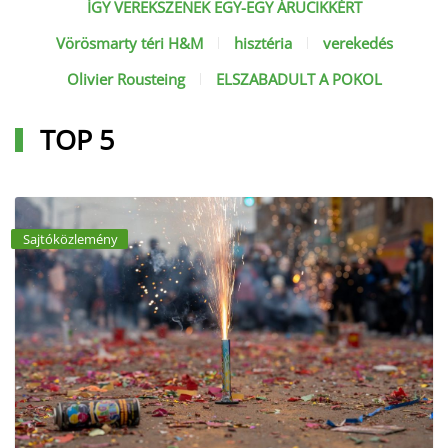
ÍGY VEREKSZENEK EGY-EGY ÁRUCIKKÉRT
Vörösmarty téri H&M
hisztéria
verekedés
Olivier Rousteing
ELSZABADULT A POKOL
TOP 5
Sajtóközlemény