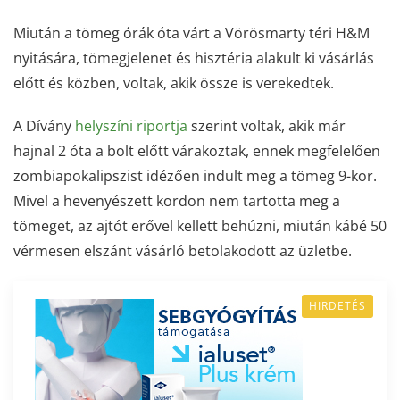
Miután a tömeg órák óta várt a Vörösmarty téri H&M
nyitására, tömegjelenet és hisztéria alakult ki vásárlás
előtt és közben, voltak, akik össze is verekedtek.
A Dívány
helyszíni riportja
szerint voltak, akik már
hajnal 2 óta a bolt előtt várakoztak, ennek megfelelően
zombiapokalipszist idézően indult meg a tömeg 9-kor.
Mivel a hevenyészett kordon nem tartotta meg a
tömeget, az ajtót erővel kellett behúzni, miután kábé 50
vérmesen elszánt vásárló betolakodott az üzletbe.
HIRDETÉS