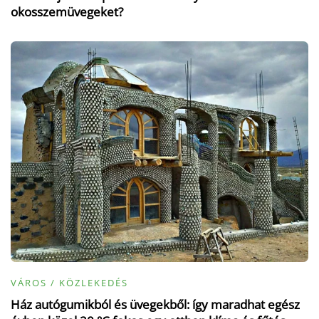
okosszemüvegeket?
VÁROS / KÖZLEKEDÉS
Ház autógumikból és üvegekből: így maradhat egész