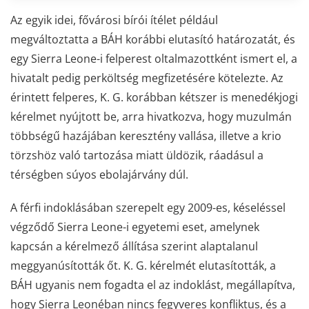
Az egyik idei, fővárosi bírói ítélet például
megváltoztatta a BÁH korábbi elutasító határozatát, és
egy Sierra Leone-i felperest oltalmazottként ismert el, a
hivatalt pedig perköltség megfizetésére kötelezte. Az
érintett felperes, K. G. korábban kétszer is menedékjogi
kérelmet nyújtott be, arra hivatkozva, hogy muzulmán
többségű hazájában keresztény vallása, illetve a krio
törzshöz való tartozása miatt üldözik, rá­adásul a
térségben súyos ebolajárvány dúl.
A férfi indoklásában szerepelt egy 2009-es, késeléssel
végződő Sierra Leo­ne-i egyetemi eset, amelynek
kapcsán a kérelmező állítása szerint alaptalanul
meggyanúsították őt. K. G. kérelmét elutasították, a
BÁH ugyanis nem fogadta el az indoklást, megállapítva,
hogy Sierra Leonéban nincs fegyveres konfliktus, és a