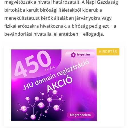
megvétózzák a hivatal határozatait. A Napi Gazdaság
birtokába került bírósági ítéletekből kiderül: a
menekültstátust kérők általában járványokra vagy
fizikai erőszakra hivatkoznak, a bíróság pedig ezt − a
bevándorlási hivatallal ellentétben − elfogadja.
HIRDETÉS