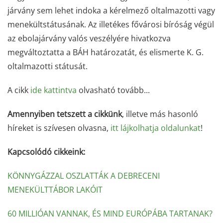
járvány sem lehet indoka a kérelmező oltalmazotti vagy
menekültstátusának. Az illetékes fővárosi bíróság végül
az ebolajárvány valós veszélyére hivatkozva
megváltoztatta a BÁH határozatát, és elismerte K. G.
oltalmazotti státusát.
A cikk
ide kattintva
olvasható tovább...
Amennyiben tetszett a cikkünk
, illetve más hasonló
híreket is szívesen olvasna,
itt lájkolhatja oldalunkat
!
Kapcsolódó cikkeink:
KÖNNYGÁZZAL OSZLATTÁK A DEBRECENI
MENEKÜLTTÁBOR LAKÓIT
60 MILLIÓAN VANNAK, ÉS MIND EURÓPÁBA TARTANAK?