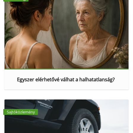
Egyszer elérhetővé válhat a halhatatlanság?
Sajtóközlemény