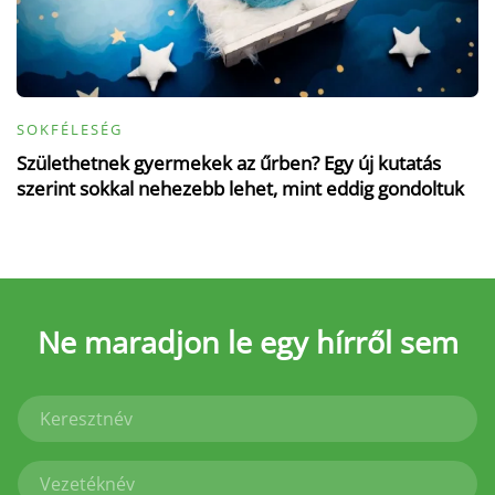
SOKFÉLESÉG
Születhetnek gyermekek az űrben? Egy új kutatás
szerint sokkal nehezebb lehet, mint eddig gondoltuk
Ne maradjon le
egy hírről sem