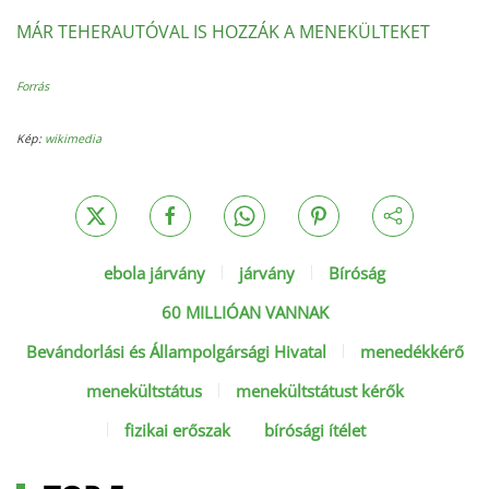
MÁR TEHERAUTÓVAL IS HOZZÁK A MENEKÜLTEKET
Forrás
Kép:
wikimedia
ebola járvány
járvány
Bíróság
60 MILLIÓAN VANNAK
Bevándorlási és Állampolgársági Hivatal
menedékkérő
menekültstátus
menekültstátust kérők
fizikai erőszak
bírósági ítélet