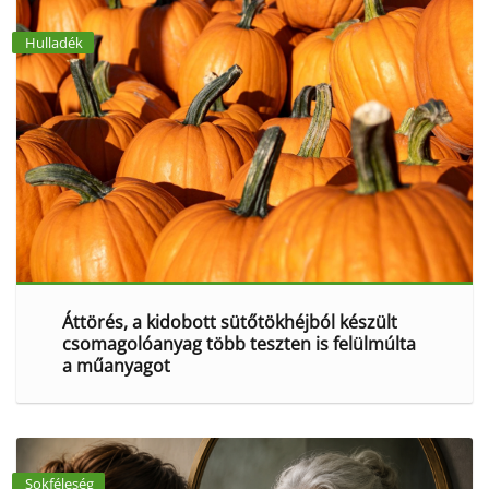
Hulladék
Áttörés, a kidobott sütőtökhéjból készült
csomagolóanyag több teszten is felülmúlta
a műanyagot
Sokféleség