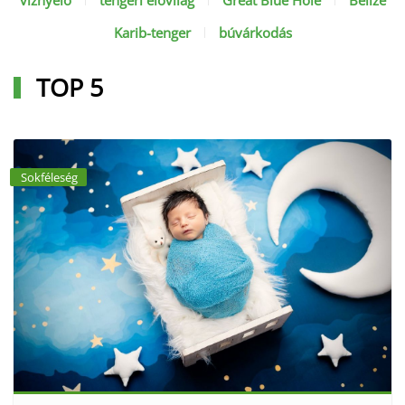
víznyelő
tengeri élővilág
Great Blue Hole
Belize
Karib-tenger
búvárkodás
TOP 5
Sokféleség