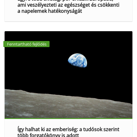
ami veszélyezteti az egészséget és csökkenti
a napelemek hatékonyságát
Fenntartható fejlődés
Így halhat ki az emberiség: a tudósok szerint
több forgatókönyv is adott