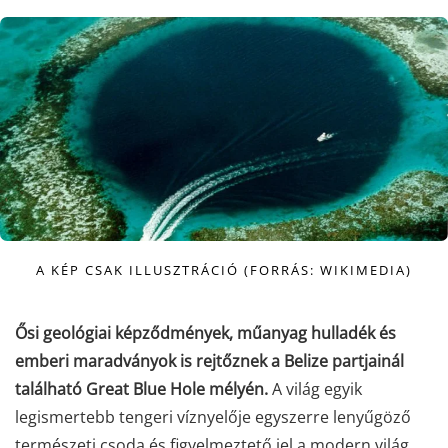
A KÉP CSAK ILLUSZTRÁCIÓ (FORRÁS: WIKIMEDIA)
Ősi geológiai képződmények, műanyag hulladék és
emberi maradványok is rejtőznek a Belize partjainál
található Great Blue Hole mélyén.
A világ egyik
legismertebb tengeri víznyelője egyszerre lenyűgöző
természeti csoda és figyelmeztető jel a modern világ