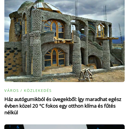
VÁROS / KÖZLEKEDÉS
Ház autógumikból és üvegekből: így maradhat egész
évben közel 20 °C fokos egy otthon klíma és fűtés
nélkül