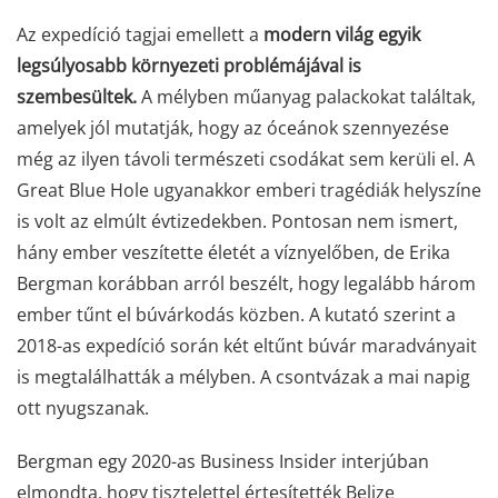
Az expedíció tagjai emellett a
modern világ egyik
legsúlyosabb környezeti problémájával is
szembesültek.
A mélyben műanyag palackokat találtak,
amelyek jól mutatják, hogy az óceánok szennyezése
még az ilyen távoli természeti csodákat sem kerüli el. A
Great Blue Hole ugyanakkor emberi tragédiák helyszíne
is volt az elmúlt évtizedekben. Pontosan nem ismert,
hány ember veszítette életét a víznyelőben, de Erika
Bergman korábban arról beszélt, hogy legalább három
ember tűnt el búvárkodás közben. A kutató szerint a
2018-as expedíció során két eltűnt búvár maradványait
is megtalálhatták a mélyben. A csontvázak a mai napig
ott nyugszanak.
Bergman egy 2020-as Business Insider interjúban
elmondta, hogy tisztelettel értesítették Belize