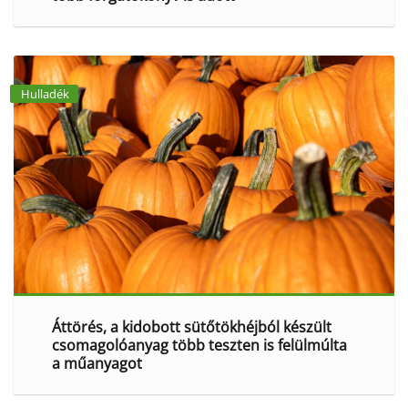
Hulladék
Áttörés, a kidobott sütőtökhéjból készült
csomagolóanyag több teszten is felülmúlta
a műanyagot