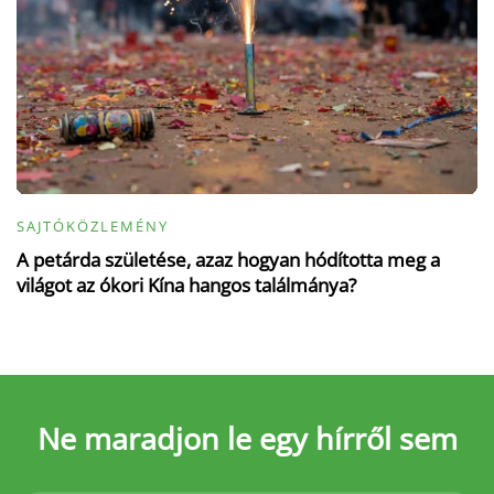
SAJTÓKÖZLEMÉNY
A petárda születése, azaz hogyan hódította meg a
világot az ókori Kína hangos találmánya?
Ne maradjon le
egy hírről sem