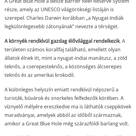
A Great Blue Hole a Belize Barrier Reef Reserve System
része, amely az UNESCO világörökségi listáján is
szerepel. Charles Darwin korábban „a Nyugat-Indiák
legkülönlegesebb zátonyának” nevezte a térséget.
A környék rendkívül gazdag élővilággal rendelkezik
. A
területen számos korallfaj található, emellett olyan
állatok élnek itt, mint a nyugat-indiai manátusz, a zöld
teknős, a cserepesteknős, a közönséges álcserepes
teknős és az amerikai krokodil.
A különleges helyszín emiatt rendkívül népszerű a
turisták, búvárok és snorkeles felfedezők körében. A
víznyelő mélyére ereszkedve ma is láthatók cseppkövek
maradványai, amelyek abból az időből származnak,
amikor a Great Blue Hole még szárazföldi barlang volt.