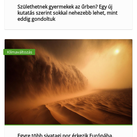
Születhetnek gyermekek az űrben? Egy új
kutatás szerint sokkal nehezebb lehet, mint
eddig gondoltuk
Klímaváltozás
Egyre több sivatagi por érkezik Európába,