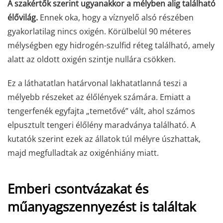
A szakértők szerint ugyanakkor a mélyben alig található
élővilág.
Ennek oka, hogy a víznyelő alsó részében
gyakorlatilag nincs oxigén. Körülbelül 90 méteres
mélységben egy hidrogén-szulfid réteg található, amely
alatt az oldott oxigén szintje nullára csökken.
Ez a láthatatlan határvonal lakhatatlanná teszi a
mélyebb részeket az élőlények számára. Emiatt a
tengerfenék egyfajta „temetővé” vált, ahol számos
elpusztult tengeri élőlény maradványa található. A
kutatók szerint ezek az állatok túl mélyre úszhattak,
majd megfulladtak az oxigénhiány miatt.
Emberi csontvázakat és
műanyagszennyezést is találtak