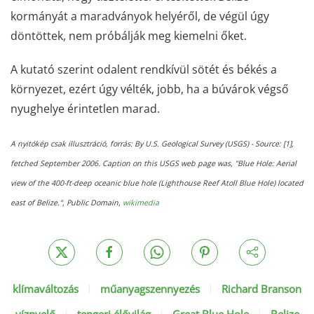
kormányát a maradványok helyéről, de végül úgy
döntöttek, nem próbálják meg kiemelni őket.
A kutató szerint odalent rendkívül sötét és békés a
környezet, ezért úgy vélték, jobb, ha a búvárok végső
nyughelye érintetlen marad.
A nyitókép csak illusztráció, forrás: By U.S. Geological Survey (USGS) - Source: [1],
fetched September 2006. Caption on this USGS web page was, "Blue Hole: Aerial
view of the 400-ft-deep oceanic blue hole (Lighthouse Reef Atoll Blue Hole) located
east of Belize.", Public Domain,
wikimedia
klímaváltozás
műanyagszennyezés
Richard Branson