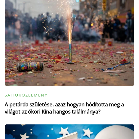
SAJTÓKÖZLEMÉNY
A petárda születése, azaz hogyan hódította meg a
világot az ókori Kína hangos találmánya?