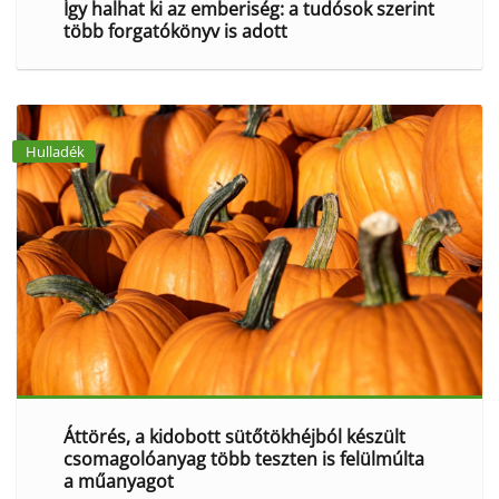
Így halhat ki az emberiség: a tudósok szerint
több forgatókönyv is adott
Hulladék
Áttörés, a kidobott sütőtökhéjból készült
csomagolóanyag több teszten is felülmúlta
a műanyagot