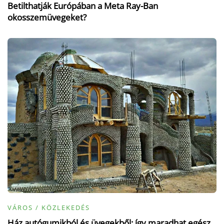
Betilthatják Európában a Meta Ray-Ban
okosszemüvegeket?
VÁROS / KÖZLEKEDÉS
Ház autógumikból és üvegekből: így maradhat egész