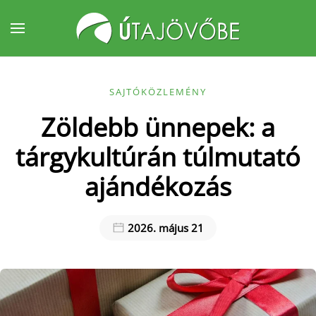
Fő tartalom átugrása
SAJTÓKÖZLEMÉNY
Zöldebb ünnepek: a
tárgykultúrán túlmutató
ajándékozás
2026. május 21