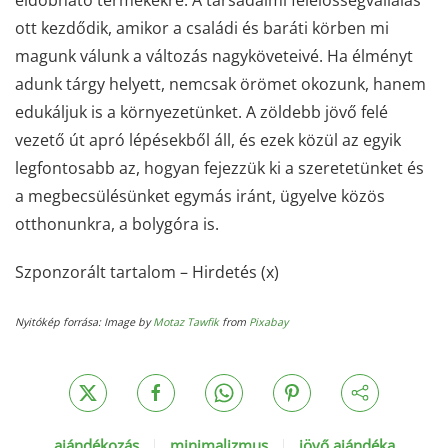
eldobható termékekre. A társadalmi felelősségvállalás
ott kezdődik, amikor a családi és baráti körben mi
magunk válunk a változás nagyköveteivé. Ha élményt
adunk tárgy helyett, nemcsak örömet okozunk, hanem
edukáljuk is a környezetünket. A zöldebb jövő felé
vezető út apró lépésekből áll, és ezek közül az egyik
legfontosabb az, hogyan fejezzük ki a szeretetünket és
a megbecsülésünket egymás iránt, ügyelve közös
otthonunkra, a bolygóra is.
Szponzorált tartalom – Hirdetés (x)
Nyitókép forrása: Image by
Motaz Tawfik
from
Pixabay
ajándékozás
minimalizmus
jövő ajándéka