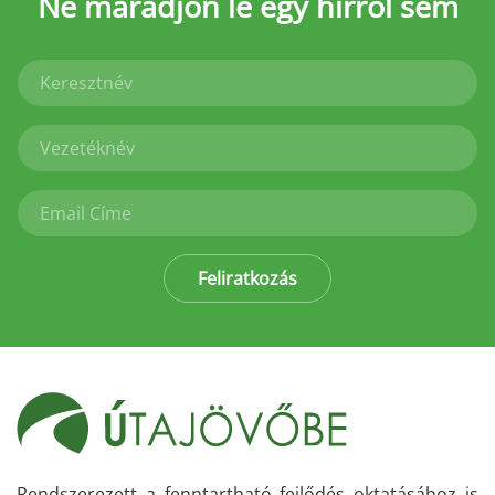
Ne maradjon le
egy hírről sem
Feliratkozás
Rendszerezett a fenntartható fejlődés oktatásához is