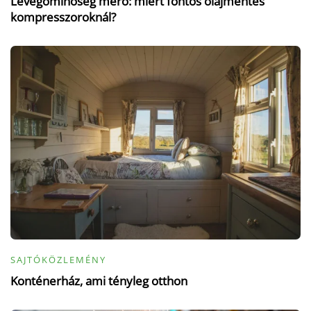
Levegőminőség mérő: miért fontos olajmentes
kompresszoroknál?
SAJTÓKÖZLEMÉNY
Konténerház, ami tényleg otthon