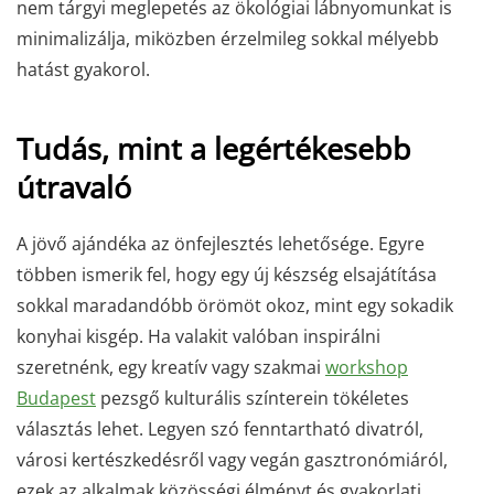
nem tárgyi meglepetés az ökológiai lábnyomunkat is
minimalizálja, miközben érzelmileg sokkal mélyebb
hatást gyakorol.
Tudás, mint a legértékesebb
útravaló
A jövő ajándéka az önfejlesztés lehetősége. Egyre
többen ismerik fel, hogy egy új készség elsajátítása
sokkal maradandóbb örömöt okoz, mint egy sokadik
konyhai kisgép. Ha valakit valóban inspirálni
szeretnénk, egy kreatív vagy szakmai
workshop
Budapest
pezsgő kulturális színterein tökéletes
választás lehet. Legyen szó fenntartható divatról,
városi kertészkedésről vagy vegán gasztronómiáról,
ezek az alkalmak közösségi élményt és gyakorlati