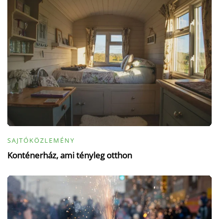
SAJTÓKÖZLEMÉNY
Konténerház, ami tényleg otthon