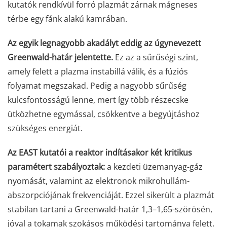
kutatók rendkívül forró plazmát zárnak mágneses
térbe egy fánk alakú kamrában.
Az egyik legnagyobb akadályt eddig az úgynevezett
Greenwald-határ jelentette.
Ez az a sűrűségi szint,
amely felett a plazma instabillá válik, és a fúziós
folyamat megszakad. Pedig a nagyobb sűrűség
kulcsfontosságú lenne, mert így több részecske
ütközhetne egymással, csökkentve a begyújtáshoz
szükséges energiát.
Az EAST kutatói a reaktor indításakor két kritikus
paramétert szabályoztak:
a kezdeti üzemanyag-gáz
nyomását, valamint az elektronok mikrohullám-
abszorpciójának frekvenciáját. Ezzel sikerült a plazmát
stabilan tartani a Greenwald-határ 1,3–1,65-szörösén,
jóval a tokamak szokásos működési tartománya felett.