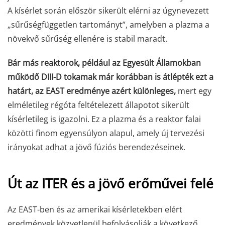
A kísérlet során először sikerült elérni az úgynevezett
„sűrűségfüggetlen tartományt”, amelyben a plazma a
növekvő sűrűség ellenére is stabil maradt.
Bár más reaktorok, például az Egyesült Államokban
működő DIII-D tokamak már korábban is átlépték ezt a
határt, az EAST eredménye azért különleges,
mert egy
elméletileg régóta feltételezett állapotot sikerült
kísérletileg is igazolni. Ez a plazma és a reaktor falai
közötti finom egyensúlyon alapul, amely új tervezési
irányokat adhat a jövő fúziós berendezéseinek.
Út az ITER és a jövő erőművei felé
Az EAST-ben és az amerikai kísérletekben elért
eredmények közvetlenül befolyásolják a következő