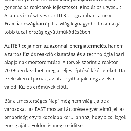
generációs reaktorok fejlesztését. Kína és az Egyesült
Államok is részt vesz az ITER programban, amely
Franciaországban
építi a világ legnagyobb tokamakját
több tucat ország együttműködésében.
Az ITER célja nem az azonnali energiatermelés,
hanem
a tartós fúziós reakciók kutatása és a technológia ipari
alapjainak megteremtése. A tervek szerint a reaktor
2039-ben kezdheti meg a teljes léptékű kísérleteket. Ha
ezek sikerrel járnak, az utat nyithatják meg az első
valódi fúziós erőművek előtt.
Bár a „mesterséges Nap” még nem világítja be a
városokat, az EAST mostani áttörése egyértelmű jel: az
emberiség egyre közelebb kerül ahhoz, hogy a csillagok
energiáját a Földön is megszelídítse.