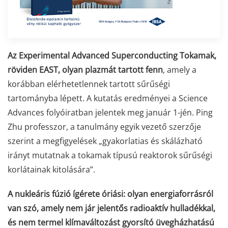
Az Experimental Advanced Superconducting Tokamak,
röviden EAST, olyan plazmát tartott fenn
, amely a
korábban elérhetetlennek tartott sűrűségi
tartományba lépett. A kutatás eredményei a Science
Advances folyóiratban jelentek meg január 1-jén. Ping
Zhu professzor, a tanulmány egyik vezető szerzője
szerint a megfigyelések „gyakorlatias és skálázható
irányt mutatnak a tokamak típusú reaktorok sűrűségi
korlátainak kitolására”.
A nukleáris fúzió ígérete óriási:
olyan energiaforrásról
van szó, amely nem jár jelentős radioaktív hulladékkal,
és nem termel klímaváltozást gyorsító üvegházhatású