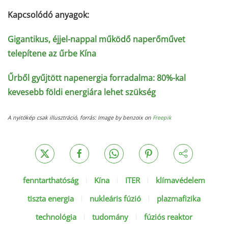
Kapcsolódó anyagok:
Gigantikus, éjjel-nappal működő naperőművet
telepítene az űrbe Kína
Űrből gyűjtött napenergia forradalma: 80%-kal
kevesebb földi energiára lehet szükség
A nyitókép csak illusztráció, forrás: Image by benzoix on
Freepik
fenntarthatóság
Kína
ITER
klímavédelem
tiszta energia
nukleáris fúzió
plazmafizika
technológia
tudomány
fúziós reaktor