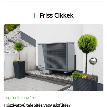
Friss Cikkek
SAJTÓKÖZLEMÉNY
Hőszivattyú telepítés vagy gázfűtés?