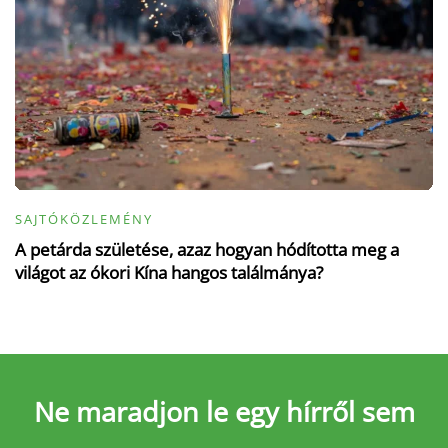
SAJTÓKÖZLEMÉNY
A petárda születése, azaz hogyan hódította meg a
világot az ókori Kína hangos találmánya?
Ne maradjon le
egy hírről sem