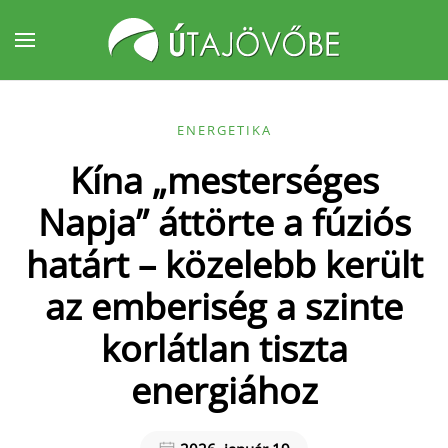
Fő tartalom átugrása
ENERGETIKA
Kína „mesterséges
Napja” áttörte a fúziós
határt – közelebb került
az emberiség a szinte
korlátlan tiszta
energiához