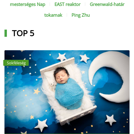
mesterséges Nap
EAST reaktor
Greenwald-határ
tokamak
Ping Zhu
TOP 5
Sokféleség