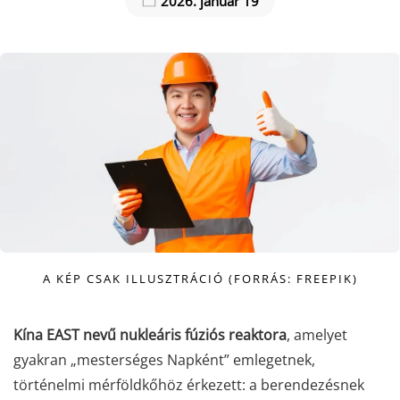
2026. január 19
A KÉP CSAK ILLUSZTRÁCIÓ (FORRÁS: FREEPIK)
Kína EAST nevű nukleáris fúziós reaktora
, amelyet
gyakran „mesterséges Napként” emlegetnek,
történelmi mérföldkőhöz érkezett: a berendezésnek