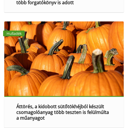
több forgatókönyv is adott
Hulladék
Áttörés, a kidobott sütőtökhéjból készült
csomagolóanyag több teszten is felülmúlta
a műanyagot