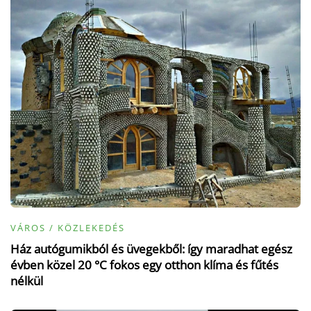
VÁROS / KÖZLEKEDÉS
Ház autógumikból és üvegekből: így maradhat egész
évben közel 20 °C fokos egy otthon klíma és fűtés
nélkül