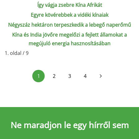
Így vágja zsebre Kína Afrikát
Egyre kövérebbek a vidéki kínaiak
Négyszáz hektáron terpeszkedik a lebegő naperőmű
Kína és India jövőre megelőzi a fejlett államokat a
megújuló energia hasznosításában
1. oldal / 9
1
2
3
4
Ne maradjon le
egy hírről sem