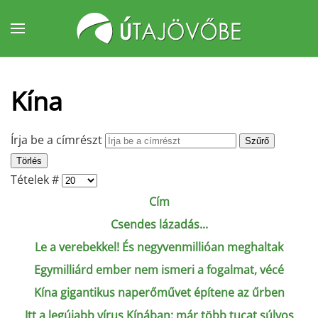
Fő tartalom átugrása
Kína
Írja be a címrészt
Szűrő
Törlés
Tételek #
Cím
Csendes lázadás...
Le a verebekkel! És negyvenmillióan meghaltak
Egymilliárd ember nem ismeri a fogalmat, vécé
Kína gigantikus naperőművet építene az űrben
Itt a legújabb vírus Kínában: már több tucat súlyos