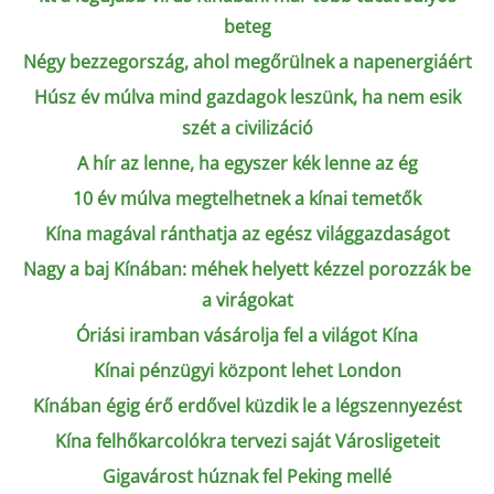
beteg
Négy bezzegország, ahol megőrülnek a napenergiáért
Húsz év múlva mind gazdagok leszünk, ha nem esik
szét a civilizáció
A hír az lenne, ha egyszer kék lenne az ég
10 év múlva megtelhetnek a kínai temetők
Kína magával ránthatja az egész világgazdaságot
Nagy a baj Kínában: méhek helyett kézzel porozzák be
a virágokat
Óriási iramban vásárolja fel a világot Kína
Kínai pénzügyi központ lehet London
Kínában égig érő erdővel küzdik le a légszennyezést
Kína felhőkarcolókra tervezi saját Városligeteit
Gigavárost húznak fel Peking mellé