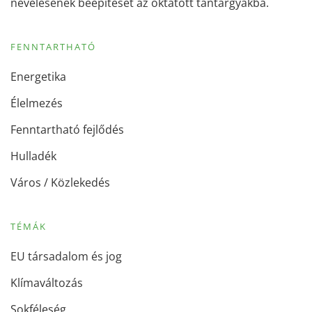
nevelésének beépítését az oktatott tantárgyakba.
FENNTARTHATÓ
Energetika
Élelmezés
Fenntartható fejlődés
Hulladék
Város / Közlekedés
TÉMÁK
EU társadalom és jog
Klímaváltozás
Sokféleség