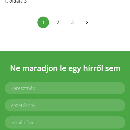
1. oldal / 3
1
2
3
Ne maradjon le
egy hírről sem