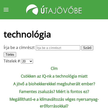
Fő tartalom átugrása
technológia
Írja be a címrészt
Szűrő
Törlés
Tételek #
Cím
Csökken az IQ-nk a technológia miatt
A jövő a biohekkerekkel megbuherált ember?
Famentes zsaluzás? Miért is fontos ez?
Megállítható-e a klímaváltozás véges nyersanyag-
erőforrásokkal?