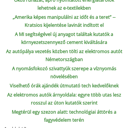
Okos ruházat, apró nyomtatott energiatárolók
lehetnek az e-textilekben
„Amerika képes manipulálni az időt és a teret” --
Kratsios kijelentése lavinát indított el
A MI segítségével új anyagot találtak kutatók a
környezetszennyező cement kiváltására
Az autópálya vezetés közben tölti az elektromos autót
Németországban
A nyomásfokozó szivattyúk szerepe a víznyomás
növelésében
Viselhető órák ajándék útmutató tech kedvelőknek
Az elektromos autók árnyoldala: egyre több utas lesz
rosszul az úton kutatók szerint
Megtérül egy szezon alatt: technológiai áttörés a
fagyvédelem terén