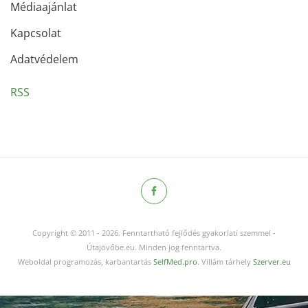
Médiaajánlat
Kapcsolat
Adatvédelem
RSS
Copyright © 2011
-
2026.
Fenntartható fejlődés gyakorlati szemmel -
Útajövőbe.eu. Minden jog fenntartva.
Weboldal programozás, karbantartás
SelfMed.pro
. Villám tárhely
Szerver.eu