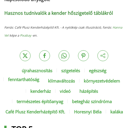
Hasznos tudnivalók a kender hőszigetelő táblákról
Forrás: Café Plusz Kenderházépítő Kft. - A nyitókép csak illusztráció, forrás:
Hanna
Vel
képe a
Pixabay
-en.
újrahasznosítás
szigetelés
egészség
fenntarthatóság
klímaváltozás
környezetvédelem
kenderház
videó
házépítés
természetes építőanyag
betegház szindróma
Café Plusz Kenderházépítő Kft.
Horesnyi Béla
kaláka