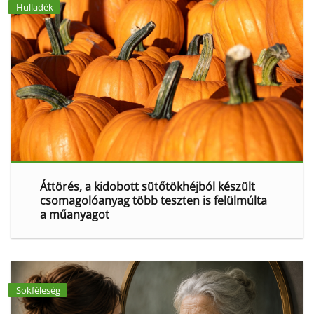
Hulladék
Áttörés, a kidobott sütőtökhéjból készült
csomagolóanyag több teszten is felülmúlta
a műanyagot
Sokféleség