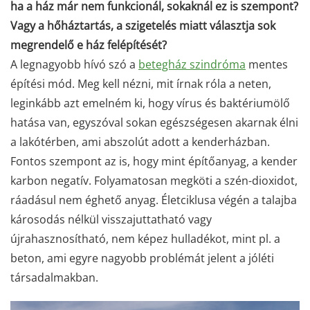
ha a ház már nem funkcionál, sokaknál ez is szempont?
Vagy a hőháztartás, a szigetelés miatt választja sok
megrendelő e ház felépítését?
A legnagyobb hívó szó a
betegház szindróma
mentes
építési mód. Meg kell nézni, mit írnak róla a neten,
leginkább azt emelném ki, hogy vírus és baktériumölő
hatása van, egyszóval sokan egészségesen akarnak élni
a lakótérben, ami abszolút adott a kenderházban.
Fontos szempont az is, hogy mint építőanyag, a kender
karbon negatív. Folyamatosan megköti a szén-dioxidot,
ráadásul nem éghető anyag. Életciklusa végén a talajba
károsodás nélkül visszajuttatható vagy
újrahasznosítható, nem képez hulladékot, mint pl. a
beton, ami egyre nagyobb problémát jelent a jóléti
társadalmakban.