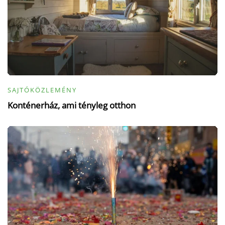
SAJTÓKÖZLEMÉNY
Konténerház, ami tényleg otthon