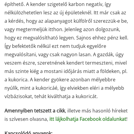
építhető. A kender szigetelő karbon negatív, így
nélkülözhetetlen lesz az új épületeknél. Itt már csak az
a kérdés, hogy az alapanyagot külfölről szerezzük-e be,
vagy megtermeljük itthon. Jelenleg azon dolgozunk,
hogy ez megvalósítható legyen. Sajnos ehhez pénz kell.
Így befektetők nélkül ezt nem tudjuk egyelőre
megvalósítani, vagy csak nagyon lasan. A gazdák, úgy
veszem észre, szeretnének kendert termeszteni, mivel
más szinte kiég a mostani időjárás miatt a földeken, pl.
a kukorica. A kender gyökere azonban mélyebbre
nyúlík, mint a kukoricáé, így elviekben eléri a mélyebb
vízbázisokat, tehát kiválthatja a kukoricát.
Amennyiben tetszett a cikk
, illetve más hasonló híreket
is szívesen olvasna,
itt lájkolhatja Facebook oldalunkat
!
Kapcsolódó anyagok: