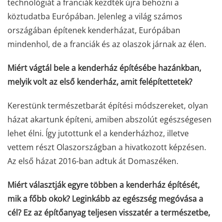
technológiát a franciák kezdték újra behozni a
köztudatba Európában. Jelenleg a világ számos
országában építenek kenderházat, Európában
mindenhol, de a franciák és az olaszok járnak az élen.
Miért vágtál bele a kenderház építésébe hazánkban,
melyik volt az első kenderház, amit felépítettetek?
Kerestünk természetbarát építési módszereket, olyan
házat akartunk építeni, amiben abszolút egészségesen
lehet élni. Így jutottunk el a kenderházhoz, illetve
vettem részt Olaszországban a hivatkozott képzésen.
Az első házat 2016-ban adtuk át Domaszéken.
Miért választják egyre többen a kenderház építését,
mik a főbb okok? Leginkább az egészség megóvása a
cél? Ez az építőanyag teljesen visszatér a természetbe,