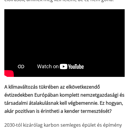
A klímaváltozás tükrében az elkövetkezendő
évtizedekben Európában komplett nemzetgazdasági és
társadalmi átalakulásnak kell végbemennie. Ez hogyan,
akár pozitívan is érintheti a kender termesztését?
2030-tól kizárólag karbon semleges épület és épímény