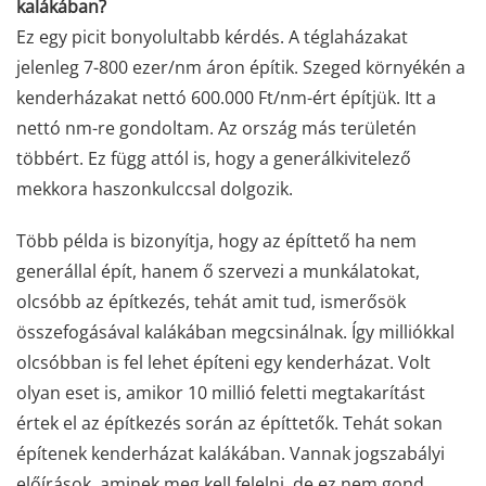
kalákában?
Ez egy picit bonyolultabb kérdés. A téglaházakat
jelenleg 7-800 ezer/nm áron építik. Szeged környékén a
kenderházakat nettó 600.000 Ft/nm-ért építjük. Itt a
nettó nm-re gondoltam. Az ország más területén
többért. Ez függ attól is, hogy a generálkivitelező
mekkora haszonkulccsal dolgozik.
Több példa is bizonyítja, hogy az építtető ha nem
generállal épít, hanem ő szervezi a munkálatokat,
olcsóbb az építkezés, tehát amit tud, ismerősök
összefogásával kalákában megcsinálnak. Így milliókkal
olcsóbban is fel lehet építeni egy kenderházat. Volt
olyan eset is, amikor 10 millió feletti megtakarítást
értek el az építkezés során az építtetők. Tehát sokan
építenek kenderházat kalákában. Vannak jogszabályi
előírások, aminek meg kell felelni, de ez nem gond.