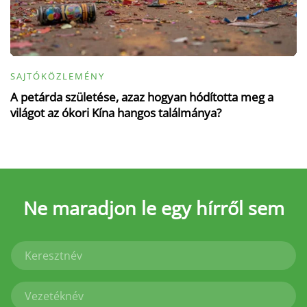
SAJTÓKÖZLEMÉNY
A petárda születése, azaz hogyan hódította meg a
világot az ókori Kína hangos találmánya?
Ne maradjon le
egy hírről sem