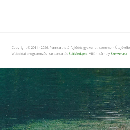
Copyright © 2011
-
2026.
Fenntartható fejlődés gyakorlati szemmel - Útajövőbe
Weboldal programozás, karbantartás
SelfMed.pro
. Villám tárhely
Szerver.eu