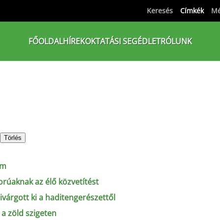
Keresés
Címkék
Mé
FŐOLDAL
HÍREK
OKTATÁSI SEGÉDLET
RÓLUNK
Törlés
ím
orúaknak az élő közvetítést
ivárgott ki a haditengerészettől
 a zöld szigeten