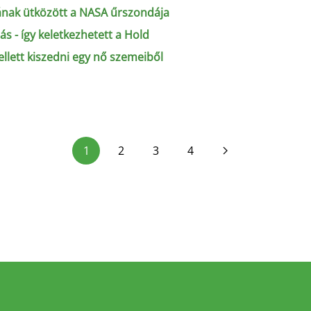
ának ütközött a NASA űrszondája
 - így keletkezhetett a Hold
lett kiszedni egy nő szemeiből
1
2
3
4