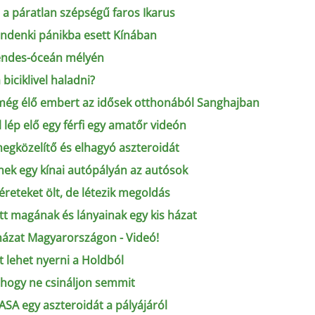
a páratlan szépségű faros Ikarus
indenki pánikba esett Kínában
sendes-óceán mélyén
 biciklivel haladni?
y még élő embert az idősek otthonából Sanghajban
lép elő egy férfi egy amatőr videón
megközelítő és elhagyó aszteroidát
ek egy kínai autópályán az autósok
éreteket ölt, de létezik megoldás
tt magának és lányainak egy kis házat
ázat Magyarországon - Videó!
t lehet nyerni a Holdból
t, hogy ne csináljon semmit
NASA egy aszteroidát a pályájáról