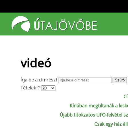
Fő tartalom átugrása
videó
Írja be a címrészt
Szűrő
Tételek #
C
Kínában megtiltanák a kisk
Újabb titokzatos UFO-felvétel sz
Csak egy ház áll