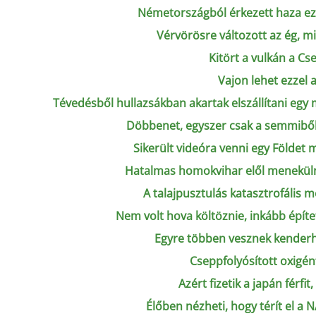
Németországból érkezett haza ez 
Vérvörösre változott az ég, m
Kitört a vulkán a C
Vajon lehet ezzel a
Tévedésből hullazsákban akartak elszállítani eg
Döbbenet, egyszer csak a semmiből 
Sikerült videóra venni egy Földet 
Hatalmas homokvihar elől meneküln
A talajpusztulás katasztrofális m
Nem volt hova költöznie, inkább építe
Egyre többen vesznek kenderh
Cseppfolyósított oxigén
Azért fizetik a japán férfi
Élőben nézheti, hogy térít el a 