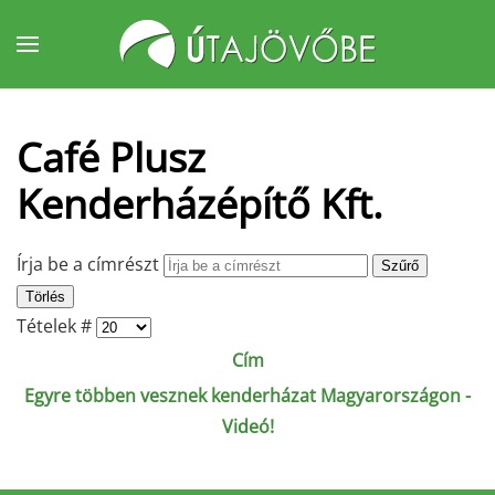
Fő tartalom átugrása
Café Plusz
Kenderházépítő Kft.
Írja be a címrészt
Szűrő
Törlés
Tételek #
Cím
Egyre többen vesznek kenderházat Magyarországon -
Videó!