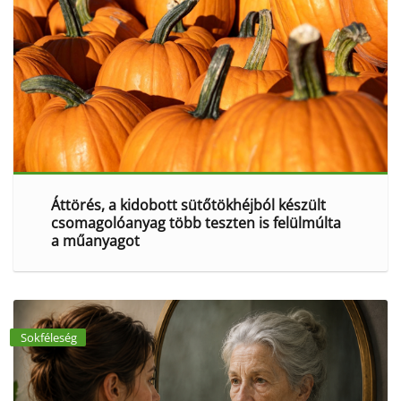
Áttörés, a kidobott sütőtökhéjból készült
csomagolóanyag több teszten is felülmúlta
a műanyagot
Sokféleség