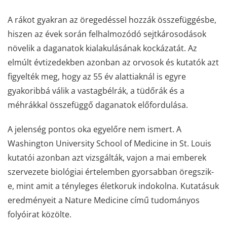
A rákot gyakran az öregedéssel hozzák összefüggésbe,
hiszen az évek során felhalmozódó sejtkárosodások
növelik a daganatok kialakulásának kockázatát. Az
elmúlt évtizedekben azonban az orvosok és kutatók azt
figyelték meg, hogy az 55 év alattiaknál is egyre
gyakoribbá válik a vastagbélrák, a tüdőrák és a
méhrákkal összefüggő daganatok előfordulása.
A jelenség pontos oka egyelőre nem ismert. A
Washington University School of Medicine in St. Louis
kutatói azonban azt vizsgálták, vajon a mai emberek
szervezete biológiai értelemben gyorsabban öregszik-
e, mint amit a tényleges életkoruk indokolna. Kutatásuk
eredményeit a Nature Medicine című tudományos
folyóirat közölte.