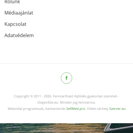
Rólunk
Médiaajánlat
Kapcsolat
Adatvédelem
Copyright © 2011
-
2026.
Fenntartható fejlődés gyakorlati szemmel -
Útajövőbe.eu. Minden jog fenntartva.
Weboldal programozás, karbantartás
SelfMed.pro
. Villám tárhely
Szerver.eu