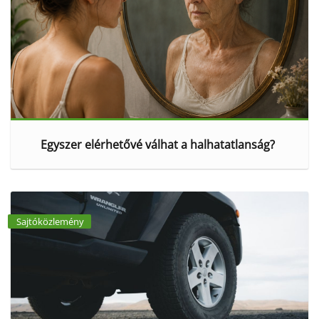
Egyszer elérhetővé válhat a halhatatlanság?
Sajtóközlemény