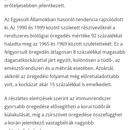
erőteljesebben jelentkezett.
Az Egyesült Államokban hasonló tendencia rajzolódott
ki. Az 1990 és 1999 között született résztvevőknél a
rendszeres biológiai öregedés mértéke 92 százalékkal
haladta meg az 1965 és 1969 között születettekét. Ez a
felgyorsult öregedés átlagosan 8 százalékkal magasabb
daganatkockázattal járt együtt, különösen a tüdő-, az
emésztőrendszeri és a méhrák esetében. Azoknál,
akiknél az öregedési folyamat még előrehaladottabb
volt, a kockázat akár 15 százalékkal is emelkedett.
A részletes elemzések szerint az immunrendszer
gyorsabb öregedése elősegítheti a korai tüdőrák
kialakulását, míg a zsírszövet öregedése összefügghet
a korán jelentkező vastagbélrák nagyobb