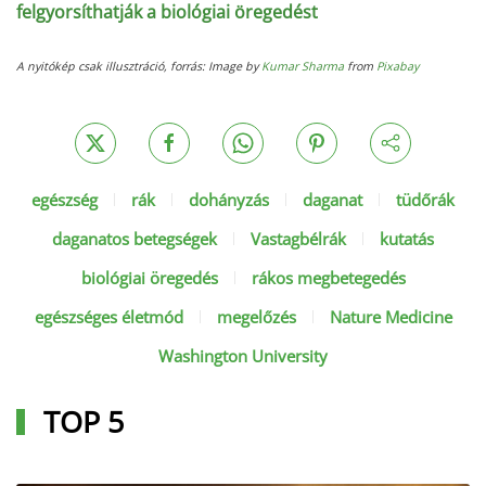
felgyorsíthatják a biológiai öregedést
A nyitókép csak illusztráció, forrás: Image by
Kumar Sharma
from
Pixabay
egészség
rák
dohányzás
daganat
tüdőrák
daganatos betegségek
Vastagbélrák
kutatás
biológiai öregedés
rákos megbetegedés
egészséges életmód
megelőzés
Nature Medicine
Washington University
TOP 5