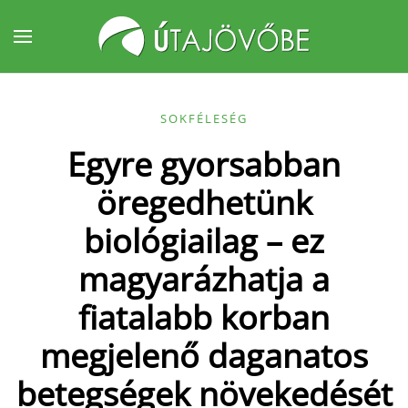
Fő tartalom átugrása
SOKFÉLESÉG
Egyre gyorsabban
öregedhetünk
biológiailag – ez
magyarázhatja a
fiatalabb korban
megjelenő daganatos
betegségek növekedését