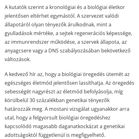
A kutatók szerint a kronológiai és a biológiai életkor
jelentősen eltérhet egymástól. A szervezet valódi
állapotáról olyan tényezők árulkodnak, mint a
gyulladások mértéke, a sejtek regenerációs képessége,
az immunrendszer működése, a szervek állapota, az
anyagcsere vagy a DNS szabályozásában bekövetkező
változások.
A kedvező hír az, hogy a biológiai öregedés ütemét az
egészséges életmód jelentősen lassíthatja. Az öregedés
sebességét nagyrészt az életmód befolyásolja, míg
körülbelül 30 százalékban genetikai tényezők
határozzák meg. A mostani vizsgálat ugyanakkor arra
utal, hogy a felgyorsult biológiai öregedéshez
kapcsolódó magasabb daganatkockázat a genetikai
adottságoktól függetlenül is megfigyelhető.