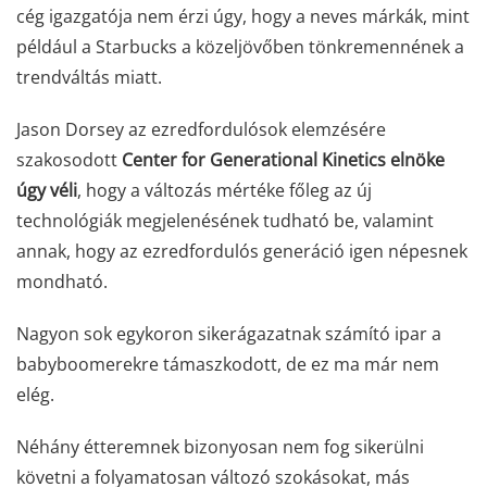
cég igazgatója nem érzi úgy, hogy a neves márkák, mint
például a Starbucks a közeljövőben tönkremennének a
trendváltás miatt.
Jason Dorsey az ezredfordulósok elemzésére
szakosodott
Center for Generational Kinetics elnöke
úgy véli
, hogy a változás mértéke főleg az új
technológiák megjelenésének tudható be, valamint
annak, hogy az ezredfordulós generáció igen népesnek
mondható.
Nagyon sok egykoron sikerágazatnak számító ipar a
babyboomerekre támaszkodott, de ez ma már nem
elég.
Néhány étteremnek bizonyosan nem fog sikerülni
követni a folyamatosan változó szokásokat, más