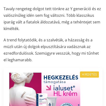
Tavaly rengeteg dolgot tett tönkre az Y generáció és ez
valószínűleg idén sem fog változni. Több klasszikus
iparág vált a fiatalok áldozatává, még a tehéntejet sem
kímélték.
A trend folytatódik, és a szalvéták, a házasság és a
müzli után új dolgok elpusztítására vadásznak az
ezredfordulósok. Szemügyre vesszük, hogy mi tűnhet
el leghamarabb.
HIRDETÉS