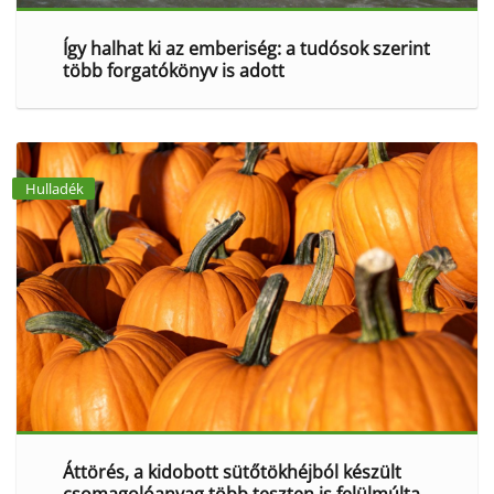
Így halhat ki az emberiség: a tudósok szerint
több forgatókönyv is adott
Hulladék
Áttörés, a kidobott sütőtökhéjból készült
csomagolóanyag több teszten is felülmúlta