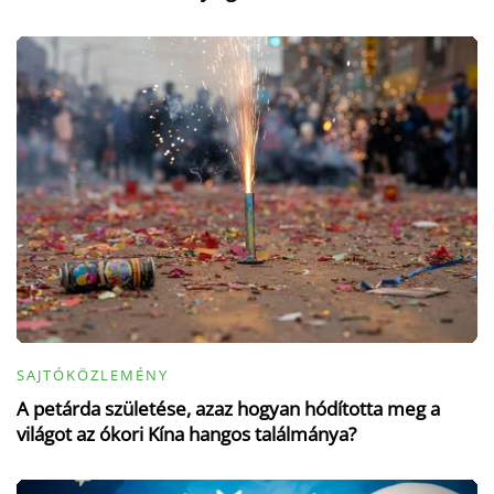
SAJTÓKÖZLEMÉNY
A petárda születése, azaz hogyan hódította meg a
világot az ókori Kína hangos találmánya?