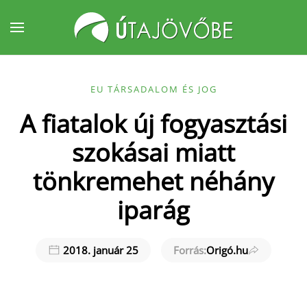
Fő tartalom átugrása
EU TÁRSADALOM ÉS JOG
A fiatalok új fogyasztási
szokásai miatt
tönkremehet néhány
iparág
2018. január 25
Forrás:
Origó.hu