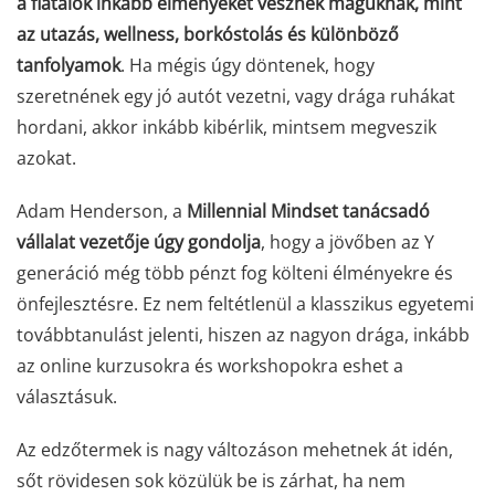
a fiatalok inkább élményeket vesznek maguknak,
mint
az utazás, wellness, borkóstolás és különböző
tanfolyamok
. Ha mégis úgy döntenek, hogy
szeretnének egy jó autót vezetni, vagy drága ruhákat
hordani, akkor inkább kibérlik, mintsem megveszik
azokat.
Adam Henderson, a
Millennial Mindset tanácsadó
vállalat vezetője úgy gondolja
, hogy a jövőben az Y
generáció még több pénzt fog költeni élményekre és
önfejlesztésre. Ez nem feltétlenül a klasszikus egyetemi
továbbtanulást jelenti, hiszen az nagyon drága, inkább
az online kurzusokra és workshopokra eshet a
választásuk.
Az edzőtermek is nagy változáson mehetnek át idén,
sőt rövidesen sok közülük be is zárhat, ha nem