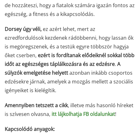
de hozzáteszi, hogy a fiatalok számára igazán fontos az
egészség, a fitness és a kikapcsolódás.
Dorsey úgy véli,
ez azért lehet, mert az
ezredfordulósok kezdenek rádöbbenni, hogy lassan ők
is megöregszenek, és a testük egyre többször hagyja
őket cserben,
ezért is fordítanak elődeiknél sokkal több
időt az egészséges táplálkozásra és az edzésre
.
A
súlyzók emelgetése helyett
azonban inkább csoportos
edzésekre járnak, amelyek a mozgás mellett a szociális
igényeiket is kielégítik.
Amennyiben tetszett a cikk
, illetve más hasonló híreket
is szívesen olvasna,
itt lájkolhatja FB oldalunkat
!
Kapcsolódó anyagok: