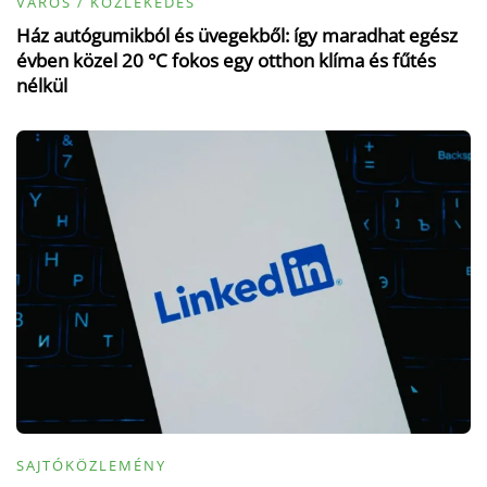
VÁROS / KÖZLEKEDÉS
Ház autógumikból és üvegekből: így maradhat egész
évben közel 20 °C fokos egy otthon klíma és fűtés
nélkül
SAJTÓKÖZLEMÉNY