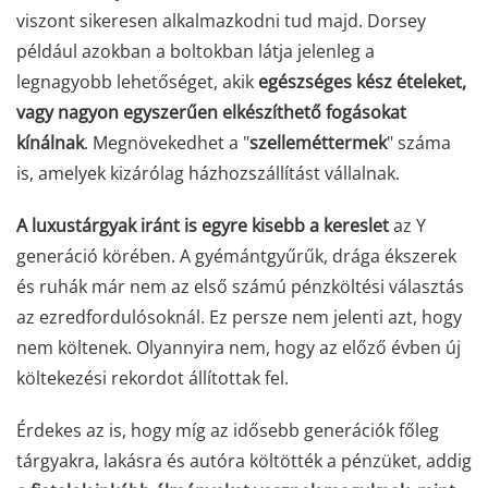
viszont sikeresen alkalmazkodni tud majd. Dorsey
például azokban a boltokban látja jelenleg a
legnagyobb lehetőséget, akik
egészséges kész ételeket,
vagy nagyon egyszerűen elkészíthető fogásokat
kínálnak
. Megnövekedhet a "
szelleméttermek
" száma
is, amelyek kizárólag házhozszállítást vállalnak.
A luxustárgyak iránt is egyre kisebb a kereslet
az Y
generáció körében. A gyémántgyűrűk, drága ékszerek
és ruhák már nem az első számú pénzköltési választás
az ezredfordulósoknál. Ez persze nem jelenti azt, hogy
nem költenek. Olyannyira nem, hogy az előző évben új
költekezési rekordot állítottak fel.
Érdekes az is, hogy míg az idősebb generációk főleg
tárgyakra, lakásra és autóra költötték a pénzüket, addig