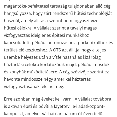
magántőke-befektetési társaság tulajdonában álló cég
hangsúlyozza, hogy zárt rendszerű hűtési technológiát
használ, amely állítása szerint nem fogyaszt vizet
hűtési célokra. A vállalat szerint a tavalyi magas
vízfogyasztás ideiglenes építési munkákhoz
kapcsolódott, például betonozáshoz, porkontrollhoz és
terület-előkészítéshez. A QTS azt állítja, hogy a teljes
üzembe helyezés után a vízfelhasználás kizárólag
háztartási célokra korlátozódik majd, például mosdók
és konyhák működtetésére. A cég szóvivője szerint ez
havonta mindössze négy amerikai háztartás
vízfogyasztásának felelne meg.
Erre azonban még éveket kell várni. A vállalat továbbra
is aktívan építi és bővíti a fayetteville-i adatközpont-
kampuszt, amelyet várhatóan három-öt éven belül