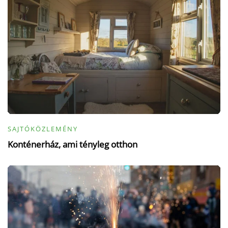
SAJTÓKÖZLEMÉNY
Konténerház, ami tényleg otthon