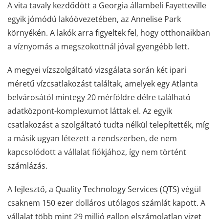
A vita tavaly kezdődött a Georgia állambeli Fayetteville
egyik jómódú lakóövezetében, az Annelise Park
környékén. A lakók arra figyeltek fel, hogy otthonaikban
a víznyomás a megszokottnál jóval gyengébb lett.
A megyei vízszolgáltató vizsgálata során két ipari
méretű vízcsatlakozást találtak, amelyek egy Atlanta
belvárosától mintegy 20 mérföldre délre található
adatközpont-komplexumot láttak el. Az egyik
csatlakozást a szolgáltató tudta nélkül telepítették, míg
a másik ugyan létezett a rendszerben, de nem
kapcsolódott a vállalat fiókjához, így nem történt
számlázás.
A fejlesztő, a Quality Technology Services (QTS) végül
csaknem 150 ezer dolláros utólagos számlát kapott. A
vállalat több mint 29 millió gallon elszámolatlan vizet