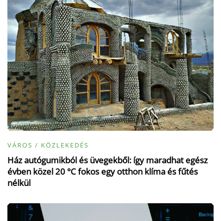
VÁROS / KÖZLEKEDÉS
Ház autógumikból és üvegekből: így maradhat egész
évben közel 20 °C fokos egy otthon klíma és fűtés
nélkül