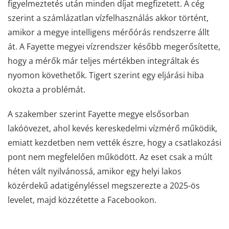
figyelmeztetés után minden díjat megfizetett. A cég
szerint a számlázatlan vízfelhasználás akkor történt,
amikor a megye intelligens mérőórás rendszerre állt
át. A Fayette megyei vízrendszer később megerősítette,
hogy a mérők már teljes mértékben integráltak és
nyomon követhetők. Tigert szerint egy eljárási hiba
okozta a problémát.
A szakember szerint Fayette megye elsősorban
lakóövezet, ahol kevés kereskedelmi vízmérő működik,
emiatt kezdetben nem vették észre, hogy a csatlakozási
pont nem megfelelően működött. Az eset csak a múlt
héten vált nyilvánossá, amikor egy helyi lakos
közérdekű adatigényléssel megszerezte a 2025-ös
levelet, majd közzétette a Facebookon.