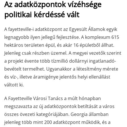
Az adatközpontok vízéhsége
politikai kérdéssé vált
A fayetteville-i adatközpont az Egyesült Államok egyik
legnagyobb ilyen jellegű fejlesztése. A komplexum 615
hektáros területen épül, és akár 16 épületből állhat.
Jelenleg csak részben üzemel. A megyei vezetők szerint
a projekt évente több tízmillió dollárnyi ingatlanadó-
bevételt termelhet. Ugyanakkor a létesítmény mérete
és víz-, illetve áramigénye jelentős helyi ellenállást
váltott ki.
A Fayetteville Városi Tanács a múlt hónapban
megszavazta az új adatközpontok betiltását a város
összes övezeti kategóriájában. Georgia államban
jelenleg több mint 200 adatközpont működik, és a