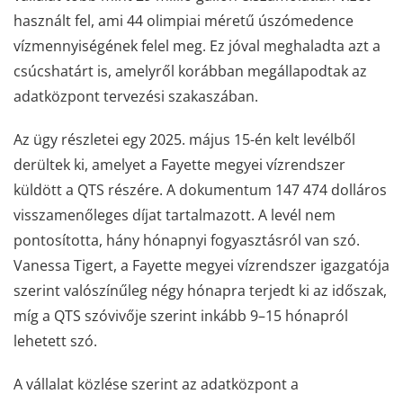
használt fel, ami 44 olimpiai méretű úszómedence
vízmennyiségének felel meg. Ez jóval meghaladta azt a
csúcshatárt is, amelyről korábban megállapodtak az
adatközpont tervezési szakaszában.
Az ügy részletei egy 2025. május 15-én kelt levélből
derültek ki, amelyet a Fayette megyei vízrendszer
küldött a QTS részére. A dokumentum 147 474 dolláros
visszamenőleges díjat tartalmazott. A levél nem
pontosította, hány hónapnyi fogyasztásról van szó.
Vanessa Tigert, a Fayette megyei vízrendszer igazgatója
szerint valószínűleg négy hónapra terjedt ki az időszak,
míg a QTS szóvivője szerint inkább 9–15 hónapról
lehetett szó.
A vállalat közlése szerint az adatközpont a