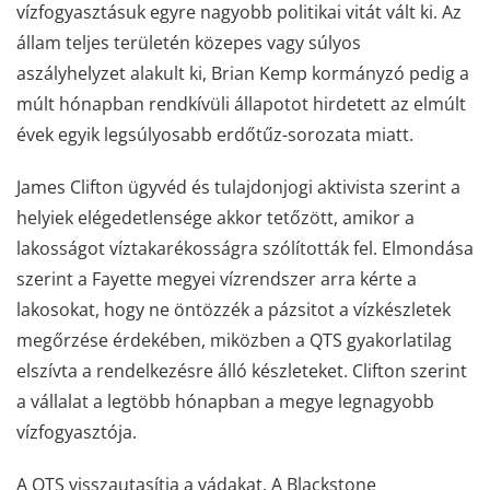
vízfogyasztásuk egyre nagyobb politikai vitát vált ki. Az
állam teljes területén közepes vagy súlyos
aszályhelyzet alakult ki, Brian Kemp kormányzó pedig a
múlt hónapban rendkívüli állapotot hirdetett az elmúlt
évek egyik legsúlyosabb erdőtűz-sorozata miatt.
James Clifton ügyvéd és tulajdonjogi aktivista szerint a
helyiek elégedetlensége akkor tetőzött, amikor a
lakosságot víztakarékosságra szólították fel. Elmondása
szerint a Fayette megyei vízrendszer arra kérte a
lakosokat, hogy ne öntözzék a pázsitot a vízkészletek
megőrzése érdekében, miközben a QTS gyakorlatilag
elszívta a rendelkezésre álló készleteket. Clifton szerint
a vállalat a legtöbb hónapban a megye legnagyobb
vízfogyasztója.
A QTS visszautasítja a vádakat. A Blackstone