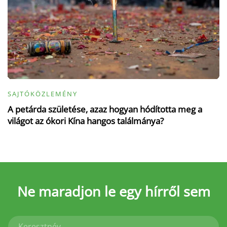
SAJTÓKÖZLEMÉNY
A petárda születése, azaz hogyan hódította meg a
világot az ókori Kína hangos találmánya?
Ne maradjon le
egy hírről sem