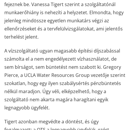
fejeznek be. Vanessa Tigert szerint a szolgáltatónál
munkaerőhiány is nehezíti a helyzetet. Elmondta, hogy
jelenleg mindössze egyetlen munkatárs végzi az
ellenőrzéseket és a tervfelülvizsgálatokat, ami jelentős
terhelést jelent.
A vízszolgáltató ugyan magasabb építési díjszabással
számolta el a nem engedélyezett vízhasználatot, de
sem bírságot, sem büntetést nem szabott ki. Gregory
Pierce, a UCLA Water Resources Group vezetője szerint
szokatlan, hogy egy ilyen szabálysértés pénzbüntetés
nélkül maradjon. Úgy véli, elképzelhető, hogy a
szolgáltató nem akarta magára haragítani egyik
legnagyobb ügyfelét.
Tigert azonban megvédte a döntést, és úgy
fogalmazott: a QTS a legnagyobb ügyfelük, ezért