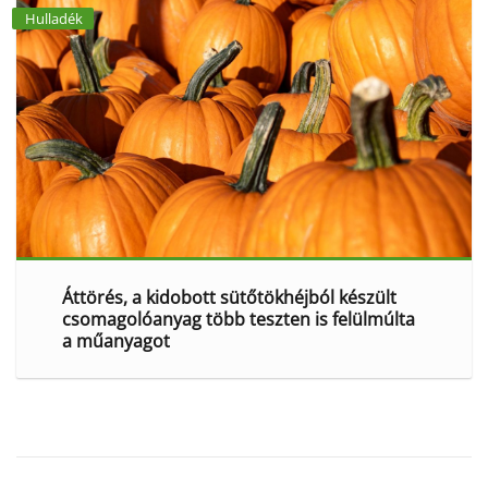
Hulladék
Áttörés, a kidobott sütőtökhéjból készült
csomagolóanyag több teszten is felülmúlta
a műanyagot