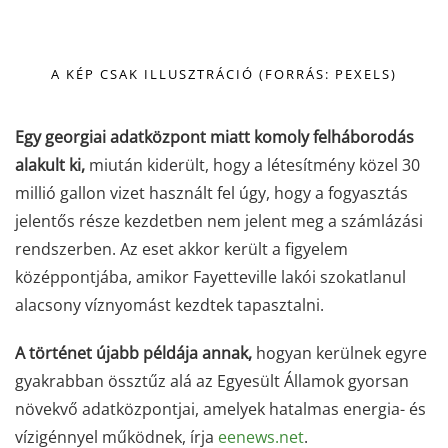
A KÉP CSAK ILLUSZTRÁCIÓ (FORRÁS: PEXELS)
Egy georgiai adatközpont miatt komoly felháborodás
alakult ki,
miután kiderült, hogy a létesítmény közel 30
millió gallon vizet használt fel úgy, hogy a fogyasztás
jelentős része kezdetben nem jelent meg a számlázási
rendszerben. Az eset akkor került a figyelem
középpontjába, amikor Fayetteville lakói szokatlanul
alacsony víznyomást kezdtek tapasztalni.
A történet újabb példája annak,
hogyan kerülnek egyre
gyakrabban össztűz alá az Egyesült Államok gyorsan
növekvő adatközpontjai, amelyek hatalmas energia- és
vízigénnyel működnek, írja
eenews.net
.