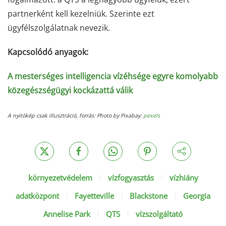
partnerként kell kezelniük. Szerinte ezt
ügyfélszolgálatnak nevezik.
Kapcsolódó anyagok:
A mesterséges intelligencia vízéhsége egyre komolyabb
közegészségügyi kockázattá válik
A nyitókép csak illusztráció, forrás: Photo by Pixabay:
pexels
környezetvédelem
vízfogyasztás
vízhiány
adatközpont
Fayetteville
Blackstone
Georgia
Annelise Park
QTS
vízszolgáltató