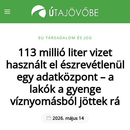
Fő tartalom átugrása
EU TÁRSADALOM ÉS JOG
113 millió liter vizet
használt el észrevétlenül
egy adatközpont – a
lakók a gyenge
víznyomásból jöttek rá
2026. május 14