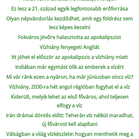
Ez lesz a 21. század egyik legfontosabb erőforrása
Olyan népvándorlás kezdődhet, amit egy földrész sem
lesz képes kezelni
Fokváros jövőre halasztotta az apokalipszist
Vízhiány fenyegeti Angliát
Itt jöhet el először az apokalipszis a vízhiány miatt
Indiában már egymást ölik az emberek a vízért
Mi vár ránk ezen a nyáron, ha már júniusban sincs víz?
Vízhiány, 2030-ra hét angol régióban fogyhat el a víz
Kiderült, melyik lehet az első főváros, ahol teljesen
elfogy a víz
Irán drámai döntés előtt: Teherán víz nélkül maradhat,
új fővárost kell alapítani
Válságban a világ vízkészlete: hogyan menthetik meg a