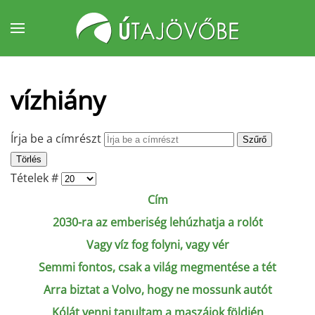
Fő tartalom átugrása
vízhiány
Írja be a címrészt
Szűrő
Törlés
Tételek #
Cím
2030-ra az emberiség lehúzhatja a rolót
Vagy víz fog folyni, vagy vér
Semmi fontos, csak a világ megmentése a tét
Arra biztat a Volvo, hogy ne mossunk autót
Kólát venni tanultam a maszájok földjén