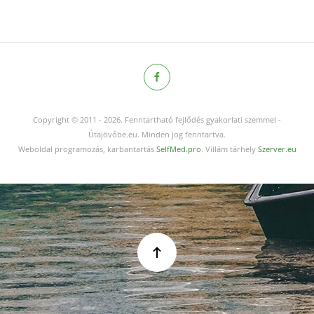
Copyright © 2011
-
2026.
Fenntartható fejlődés gyakorlati szemmel -
Útajövőbe.eu. Minden jog fenntartva.
Weboldal programozás, karbantartás
SelfMed.pro
. Villám tárhely
Szerver.eu