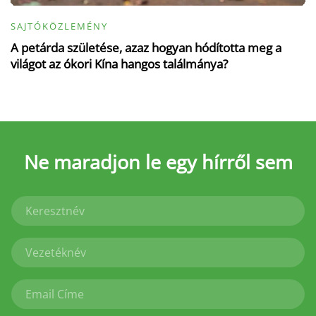
SAJTÓKÖZLEMÉNY
A petárda születése, azaz hogyan hódította meg a
világot az ókori Kína hangos találmánya?
Ne maradjon le
egy hírről sem