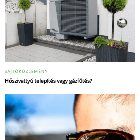
SAJTÓKÖZLEMÉNY
Hőszivattyú telepítés vagy gázfűtés?