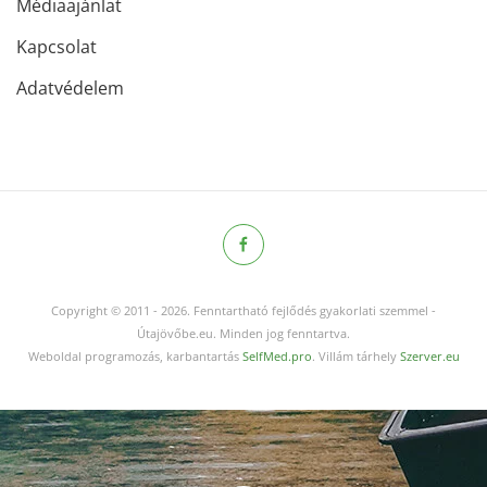
Médiaajánlat
Kapcsolat
Adatvédelem
Copyright © 2011
-
2026.
Fenntartható fejlődés gyakorlati szemmel -
Útajövőbe.eu. Minden jog fenntartva.
Weboldal programozás, karbantartás
SelfMed.pro
. Villám tárhely
Szerver.eu