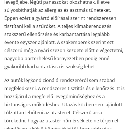
levegőjébe, légúti panaszokat okozhatnak, illetve
súlyosbíthatják az allergiás és asztmás tüneteket.
Éppen ezért a gyártó előírásai szerint rendszeresen
tisztítani kell a szűrőket. A teljes klímaberendezés
szakszerű ellenőrzése és karbantartása legalább
évente egyszer ajánlott. A szakemberek szerint ezt
célszerű még a nyári szezon kezdete előtt elvégeztetni,
nagyobb porterhelésű környezetben pedig ennél
gyakoribb karbantartásra is szükség lehet.
Az autók légkondicionáló rendszeréről sem szabad
megfeledkezni. A rendszeres tisztítás és ellenőrzés itt is
hozzájárul a megfelelő levegőminőséghez és a
biztonságos működéshez. Utazás közben sem ajánlott
túlzottan lehűteni az utasteret. Célszerű arra
törekedni, hogy az utastér hőmérséklete ne térjen el
jelentősen a külső hőmérséklettől, hosszabb utak