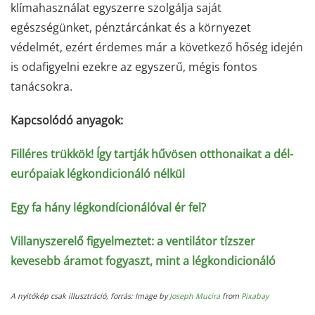
klímahasználat egyszerre szolgálja saját
egészségünket, pénztárcánkat és a környezet
védelmét, ezért érdemes már a következő hőség idején
is odafigyelni ezekre az egyszerű, mégis fontos
tanácsokra.
Kapcsolódó anyagok:
Filléres trükkök! Így tartják hűvösen otthonaikat a dél-
európaiak légkondicionáló nélkül
Egy fa hány légkondícionálóval ér fel?
Villanyszerelő figyelmeztet: a ventilátor tízszer
kevesebb áramot fogyaszt, mint a légkondicionáló
A nyitókép csak illusztráció, forrás: Image by
Joseph Mucira
from
Pixabay