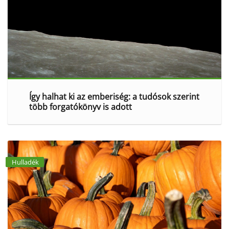
Így halhat ki az emberiség: a tudósok szerint
több forgatókönyv is adott
Hulladék