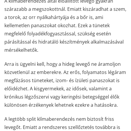
A klímaberendezés által előállított levegő gyakran
szárazabb a megszokottnál. Emiatt kiszáradhat a szem,
a torok, az orr nyálkahártyája és a bőr is, ami
kellemetlen panaszokat okozhat. Ezek a tünetek
megfelelő folyadékfogyasztással, szükség esetén
párásítással és hidratáló készítmények alkalmazásával
mérsékelhetők.
Arra is ügyelni kell, hogy a hideg levegő ne áramoljon
közvetlenül az emberekre. Az erős, folyamatos légáram
megfázásos tüneteket, izom- és ízületi panaszokat is
előidézhet. A kisgyermekek, az idősek, valamint a
krónikus légzőszervi vagy keringési betegséggel élők
különösen érzékenyek lehetnek ezekre a hatásokra.
A legtöbb split klímaberendezés nem biztosít friss
levegőt. Emiatt a rendszeres szellőztetés továbbra is