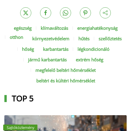
egészség
klímaváltozás
energiahatékonyság
otthon
környezetvédelem
hűtés
szellőztetés
hőség
karbantartás
légkondicionáló
jármű karbantartás
extrém hőség
megfelelő beltéri hőmérséklet
beltéri és kültéri hőmérséklet
TOP 5
Sajtóközlemény