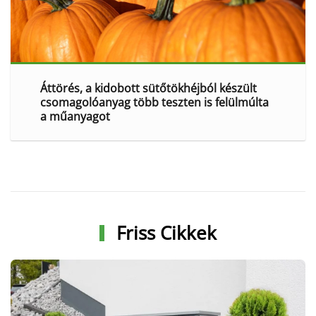
Áttörés, a kidobott sütőtökhéjból készült
csomagolóanyag több teszten is felülmúlta
a műanyagot
Friss Cikkek