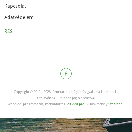
Kapcsolat
Adatvédelem
RSS
Copyright © 2011
-
2026.
Fenntartható fejlődés gyakorlati szemmel -
Útajövőbe.eu. Minden jog fenntartva.
Weboldal programozás, karbantartás
SelfMed.pro
. Villám tárhely
Szerver.eu