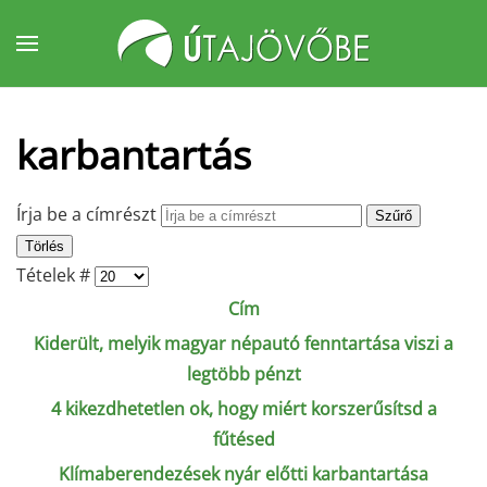
Fő tartalom átugrása
karbantartás
Írja be a címrészt
Szűrő
Törlés
Tételek #
Cím
Kiderült, melyik magyar népautó fenntartása viszi a
legtöbb pénzt
4 kikezdhetetlen ok, hogy miért korszerűsítsd a
fűtésed
Klímaberendezések nyár előtti karbantartása