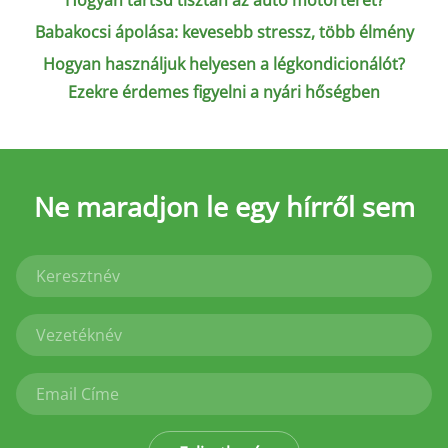
Hogyan tartsd tisztán az autó motorterét?
Babakocsi ápolása: kevesebb stressz, több élmény
Hogyan használjuk helyesen a légkondicionálót?
Ezekre érdemes figyelni a nyári hőségben
Ne maradjon le
egy hírről sem