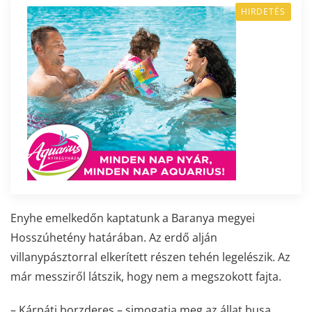
HIRDETÉS
Enyhe emelkedőn kaptatunk a Baranya megyei
Hosszúhetény határában. Az erdő alján
villanypásztorral elkerített részen tehén legelészik. Az
már messziről látszik, hogy nem a megszokott fajta.
– Kárpáti borzderes – simogatja meg az állat busa