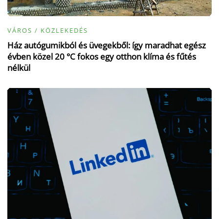
VÁROS / KÖZLEKEDÉS
Ház autógumikból és üvegekből: így maradhat egész
évben közel 20 °C fokos egy otthon klíma és fűtés
nélkül