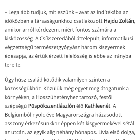
– Legalább tudjuk, mit eszünk – avat az indítékába az
időközben a társaságunkhoz csatlakozott
Hajdu Zoltán
,
amikor arról kérdezem, miért fontos számára a
kisközösség. A Csíkszeredából áttelepült, informatikusi
végzettségű természetgyógyász három kisgyermek
édesapja, az értük érzett felelősség is ebbe az irányba
terelte.
Úgy húsz család kötődik valamilyen szinten a
közösségükhöz. Közülük még egyet meglátogatunk a
környéken, a Hosszúhetényhez tartozó, festői
szépségű
Püspökszentlászlón
élő
Kathleenét
. A
Belgiumból nyolc éve Magyarországra házasodott
asszony érkezésünkkor éppen két kisgyermekével sétál
az utcán, az egyik alig néhány hónapos. Lívia első dolga,