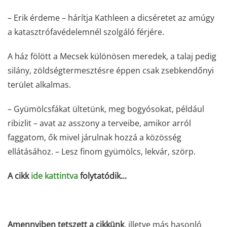
– Erik érdeme – hárítja Kathleen a dicséretet az amúgy
a katasztrófavédelemnél szolgáló férjére.
A ház fölött a Mecsek különösen meredek, a talaj pedig
silány, zöldségtermesztésre éppen csak zsebkendőnyi
terület alkalmas.
– Gyümölcsfákat ültetünk, meg bogyósokat, például
ribizlit – avat az asszony a terveibe, amikor arról
faggatom, ők mivel járulnak hozzá a közösség
ellátásához. – Lesz finom gyümölcs, lekvár, szörp.
A cikk
ide kattintva
folytatódik...
Amennyiben tetszett a cikkünk
, illetve más hasonló