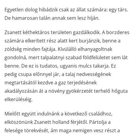
Egyetlen dolog hibádzik csak az állat számára: egy társ.
De hamarosan talán annak sem lesz híján.
Zsanett kéthektáros területen gazdálkodik. A borzderes
számára elkerített rész alatt kert burjánzik, benne a
zöldség minden fajtája. Kívülálló elhanyagoltnak
gondolná, mert talpalatnyi szabad földfelületet sem lát
benne. De ez is tudatos, ugyanis mulcs takarja. Ez
pedig csupa előnnyel jár, a talaj nedvességének
megtartásától kezdve a gaz terjedésének
akadályozásán át a növény gyökérzetét terhelő hőguta
elkerüléséig.
Mielőtt együtt indulnánk a következő családhoz,
elköszönünk Zsanett holland férjétől. Pártolja a
felesége törekvését, ám maga nemigen vesz részt a