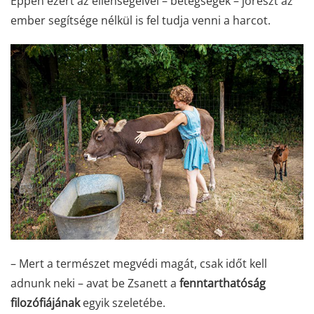
Éppen ezért az ellenségeivel – betegségek – jórészt az
ember segítsége nélkül is fel tudja venni a harcot.
– Mert a természet megvédi magát, csak időt kell
adnunk neki – avat be Zsanett a
fenntarthatóság
filozófiájának
egyik szeletébe.