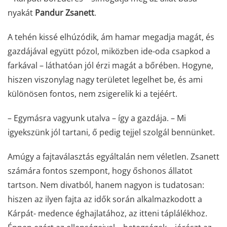
nyakát
Pandur Zsanett
.
A tehén kissé elhúzódik, ám hamar megadja magát, és
gazdájával együtt pózol, miközben ide-oda csapkod a
farkával – láthatóan jól érzi magát a bőrében. Hogyne,
hiszen viszonylag nagy területet legelhet be, és ami
különösen fontos, nem zsigerelik ki a tejéért.
– Egymásra vagyunk utalva – így a gazdája. – Mi
igyekszünk jól tartani, ő pedig tejjel szolgál bennünket.
Amúgy a fajtaválasztás egyáltalán nem véletlen. Zsanett
számára fontos szempont, hogy őshonos állatot
tartson. Nem divatból, hanem nagyon is tudatosan:
hiszen az ilyen fajta az idők során alkalmazkodott a
Kárpát- medence éghajlatához, az itteni táplálékhoz.