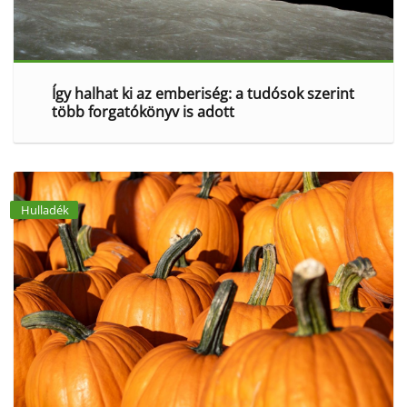
Így halhat ki az emberiség: a tudósok szerint
több forgatókönyv is adott
Hulladék