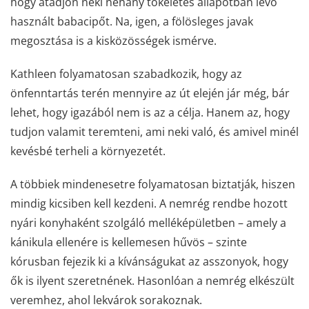
hogy átadjon neki néhány tökéletes állapotban lévő
használt babacipőt. Na, igen, a fölösleges javak
megosztása is a kisközösségek ismérve.
Kathleen folyamatosan szabadkozik, hogy az
önfenntartás terén mennyire az út elején jár még, bár
lehet, hogy igazából nem is az a célja. Hanem az, hogy
tudjon valamit teremteni, ami neki való, és amivel minél
kevésbé terheli a környezetét.
A többiek mindenesetre folyamatosan biztatják, hiszen
mindig kicsiben kell kezdeni. A nemrég rendbe hozott
nyári konyhaként szolgáló melléképületben – amely a
kánikula ellenére is kellemesen hűvös – szinte
kórusban fejezik ki a kívánságukat az asszonyok, hogy
ők is ilyent szeretnének. Hasonlóan a nemrég elkészült
veremhez, ahol lekvárok sorakoznak.