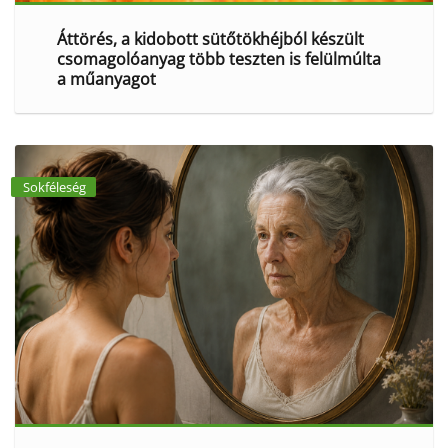
Áttörés, a kidobott sütőtökhéjból készült
csomagolóanyag több teszten is felülmúlta
a műanyagot
Sokféleség