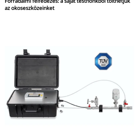
Forradalmi felfedezés: a saját testhőnkből tölthetjük
az okoseszközeinket