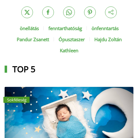
önellátás
fenntarthatóság
önfenntartás
Pandur Zsanett
Ópusztaszer
Hajdu Zoltán
Kathleen
TOP 5
Sokféleség