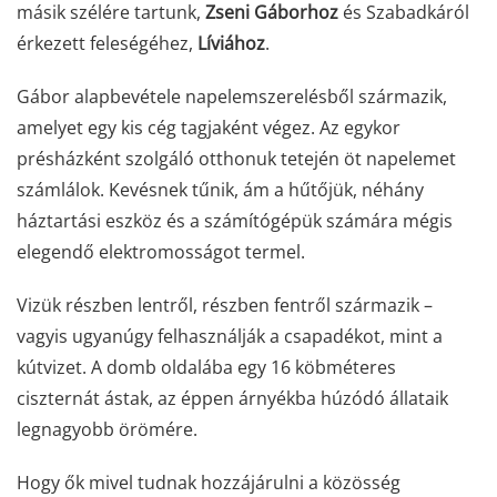
másik szélére tartunk,
Zseni Gáborhoz
és Szabadkáról
érkezett feleségéhez,
Líviához
.
Gábor alapbevétele napelemszerelésből származik,
amelyet egy kis cég tagjaként végez. Az egykor
présházként szolgáló otthonuk tetején öt napelemet
számlálok. Kevésnek tűnik, ám a hűtőjük, néhány
háztartási eszköz és a számítógépük számára mégis
elegendő elektromosságot termel.
Vizük részben lentről, részben fentről származik –
vagyis ugyanúgy felhasználják a csapadékot, mint a
kútvizet. A domb oldalába egy 16 köbméteres
ciszternát ástak, az éppen árnyékba húzódó állataik
legnagyobb örömére.
Hogy ők mivel tudnak hozzájárulni a közösség