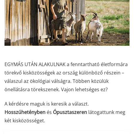
EGYMÁS UTÁN ALAKULNAK a fenntartható életformára
törekvő kisközösségek az ország különböző részein –
válaszul az ökológiai válságra. Többen közülük
önellátásra törekszenek. Vajon lehetséges ez?
A kérdésre maguk is keresik a választ.
Hosszúhetényben
és
Ópusztaszeren
látogattunk meg
két kisközösséget.