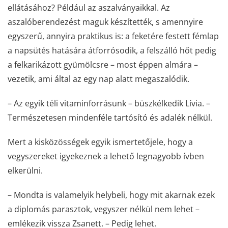
ellátásához? Például az aszalványaikkal. Az
aszalóberendezést maguk készítették, s amennyire
egyszerű, annyira praktikus is: a feketére festett fémlap
a napsütés hatására átforrósodik, a felszálló hőt pedig
a felkarikázott gyümölcsre – most éppen almára –
vezetik, ami által az egy nap alatt megaszalódik.
– Az egyik téli vitaminforrásunk – büszkélkedik Lívia. –
Természetesen mindenféle tartósító és adalék nélkül.
Mert a kisközösségek egyik ismertetőjele, hogy a
vegyszereket igyekeznek a lehető legnagyobb ívben
elkerülni.
– Mondta is valamelyik helybeli, hogy mit akarnak ezek
a diplomás parasztok, vegyszer nélkül nem lehet –
emlékezik vissza Zsanett. – Pedig lehet.