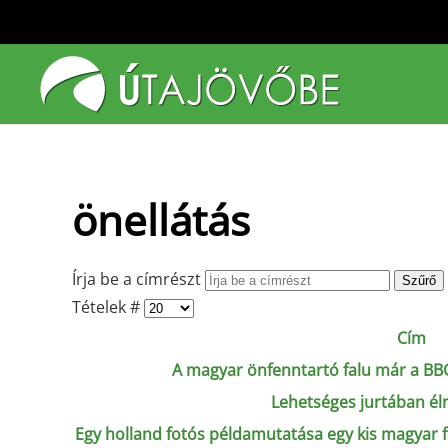
Fő tartalom átugrása
önellátás
Írja be a címrészt
Szűrő
Tételek #
Cím
A magyar önfenntartó falu már a BBC 
Lehetséges jurtában élni
Egy holland fotós példamutatása egy kis magyar f