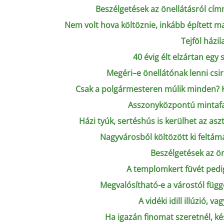
Beszélgetések az önellátásról cím
Nem volt hova költöznie, inkább épített m
Tejföl házil
40 évig élt elzártan egy 
Megéri–e önellátónak lenni csi
Csak a polgármesteren múlik minden? K
Asszonyközpontú mintafal
Házi tyúk, sertéshús is kerülhet az as
Nagyvárosból költözött ki feltám
Beszélgetések az ön
A templomkert füvét pedig 
Megvalósítható-e a várostól függ
A vidéki idill illúzió, va
Ha igazán finomat szeretnél, kész