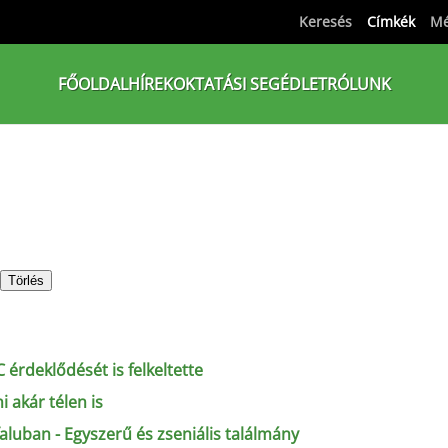
Keresés
Címkék
Mé
FŐOLDAL
HÍREK
OKTATÁSI SEGÉDLET
RÓLUNK
Törlés
érdeklődését is felkeltette
 akár télen is
aluban - Egyszerű és zseniális találmány