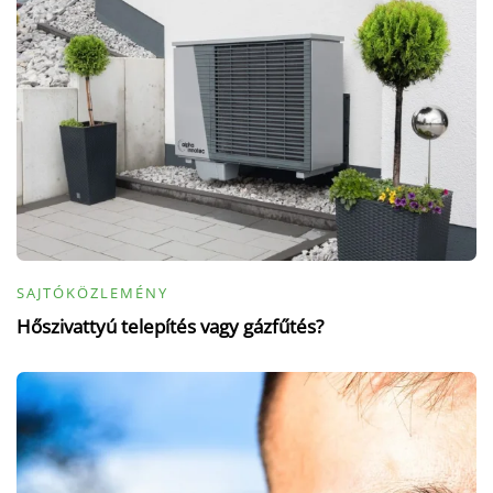
SAJTÓKÖZLEMÉNY
Hőszivattyú telepítés vagy gázfűtés?