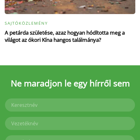
SAJTÓKÖZLEMÉNY
A petárda születése, azaz hogyan hódította meg a
világot az ókori Kína hangos találmánya?
Ne maradjon le
egy hírről sem