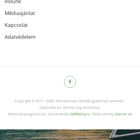
Rólunk
Médiaajánlat
Kapcsolat
Adatvédelem
Copyright © 2011
-
2026.
Fenntartható fejlődés gyakorlati szemmel -
Útajövőbe.eu. Minden jog fenntartva.
Weboldal programozás, karbantartás
SelfMed.pro
. Villám tárhely
Szerver.eu