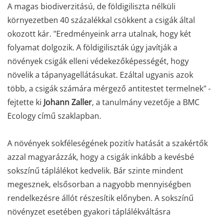
A magas biodiverzitású, de földigiliszta nélküli
környezetben 40 százalékkal csökkent a csigák által
okozott kár. "Eredményeink arra utalnak, hogy két
folyamat dolgozik. A földigiliszták úgy javítják a
növények csigák elleni védekezőképességét, hogy
növelik a tápanyagellátásukat. Ezáltal ugyanis azok
több, a csigák számára mérgező antitestet termelnek" -
fejtette ki
Johann Zaller
, a tanulmány vezetője a BMC
Ecology című szaklapban.
A növények sokféleségének pozitív hatását a szakértők
azzal magyarázzák, hogy a csigák inkább a kevésbé
sokszínű táplálékot kedvelik. Bár szinte mindent
megesznek, elsősorban a nagyobb mennyiségben
rendelkezésre állót részesítik előnyben. A sokszínű
növényzet esetében gyakori táplálékváltásra