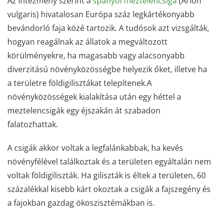
Az intézmény szerint a
spanyol meztelencsiga
(Arion
vulgaris) hivatalosan Európa száz legkártékonyabb
bevándorló faja közé tartozik. A tudósok azt vizsgálták,
hogyan reagálnak az állatok a megváltozott
körülményekre, ha magasabb vagy alacsonyabb
diverzitású növényközösségbe helyezik őket, illetve ha
a területre földigilisztákat telepítenek.A
növényközösségek kialakítása után egy héttel a
meztelencsigák egy éjszakán át szabadon
falatozhattak.
A csigák akkor voltak a legfalánkabbak, ha kevés
növényfélével találkoztak és a területen egyáltalán nem
voltak földigiliszták. Ha giliszták is éltek a területen, 60
százalékkal kisebb kárt okoztak a csigák a fajszegény és
a fajokban gazdag ökoszisztémákban is.