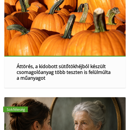
Áttörés, a kidobott sütőtökhéjból készült
csomagolóanyag több teszten is felülmúlta
a műanyagot
Sokféleség