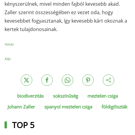
kényszerülnek, mivel minden fajból kevesebb akad.
Zaller szerint összességében ez vezet oda, hogy
kevesebbet fogyasztanak, így kevesebb kárt okoznak a
kertek tulajdonosainak.
Forrás
Kép
biodiverzitás
sokszínűség
meztelen csiga
Johann Zaller
spanyol meztelen csiga
földigiliszták
TOP 5