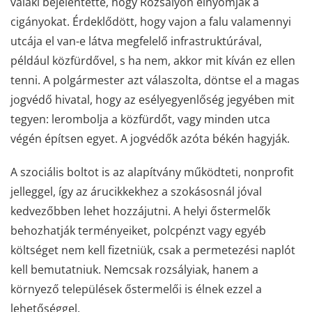
valaki bejelentette, hogy Rozsályon elnyomják a
cigányokat. Érdeklődött, hogy vajon a falu valamennyi
utcája el van-e látva megfelelő infrastruktúrával,
például közfürdővel, s ha nem, akkor mit kíván ez ellen
tenni. A polgármester azt válaszolta, döntse el a magas
jogvédő hivatal, hogy az esélyegyenlőség jegyében mit
tegyen: lerombolja a közfürdőt, vagy minden utca
végén építsen egyet. A jogvédők azóta békén hagyják.
A szociális boltot is az alapítvány működteti, nonprofit
jelleggel, így az árucikkekhez a szokásosnál jóval
kedvezőbben lehet hozzájutni. A helyi őstermelők
behozhatják terményeiket, polcpénzt vagy egyéb
költséget nem kell fizetniük, csak a permetezési naplót
kell bemutatniuk. Nemcsak rozsályiak, hanem a
környező települések őstermelői is élnek ezzel a
lehetőséggel.