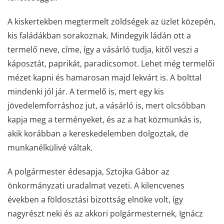
A kiskertekben megtermelt zöldségek az üzlet közepén,
kis faládákban sorakoznak. Mindegyik ládán ott a
termelő neve, címe, így a vásárló tudja, kitől veszi a
káposztát, paprikát, paradicsomot. Lehet még termelői
mézet kapni és hamarosan majd lekvárt is. A bolttal
mindenki jól jár. A termelő is, mert egy kis
jövedelemforráshoz jut, a vásárló is, mert olcsóbban
kapja meg a terményeket, és az a hat közmunkás is,
akik korábban a kereskedelemben dolgoztak, de
munkanélkülivé váltak.
A polgármester édesapja, Sztojka Gábor az
önkormányzati uradalmat vezeti. A kilencvenes
években a földosztási bizottság elnöke volt, így
nagyrészt neki és az akkori polgármesternek, Ignácz