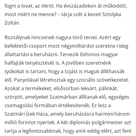
fogni a lovat, az ökröt. Ha évszázadokon át működött,
most miért ne menne? – tárja szét a kezeit Sztolyka
Zoltán.
Rozsálynak nincsenek nagyra törő tervei. Azért egy
befektetői csoport most négymilliárdot szeretne rideg
állattartásra beruházni. Tervezik őshonos magyar
halfajták tenyésztését is. A jövőben szeretnénk
tyúkokat is tartani, hogy a tojást is maguk állíthassák
elő. Panyolával létrehoztak egy szociális szövetkezetet.
Azokat a termékeket, elsősorban lekvárt, pálinkát,
szörpöt, amelyeket Szatmárban állítanak elő, egységes
csomagolási formában értékesítenék. Ez lesz a
Szatmári Ízek Háza, amely beruházásra harminchárom
millió forintot nyertek. A két diplomás polgármester azt
tartja a legfontosabbnak, hogy amit eddig elért, azt fent