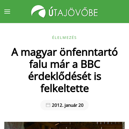
Fő tartalom átugrása
ÉLELMEZÉS
A magyar önfenntartó
falu már a BBC
érdeklődését is
felkeltette
2012. január 20