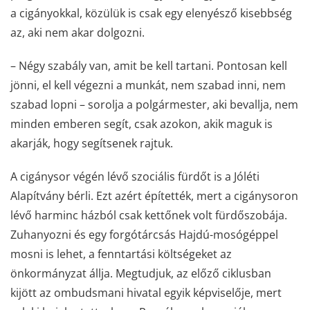
a cigányokkal, közülük is csak egy elenyésző kisebbség
az, aki nem akar dolgozni.
– Négy szabály van, amit be kell tartani. Pontosan kell
jönni, el kell végezni a munkát, nem szabad inni, nem
szabad lopni – sorolja a polgármester, aki bevallja, nem
minden emberen segít, csak azokon, akik maguk is
akarják, hogy segítsenek rajtuk.
A cigánysor végén lévő szociális fürdőt is a Jóléti
Alapítvány bérli. Ezt azért építették, mert a cigánysoron
lévő harminc házból csak kettőnek volt fürdőszobája.
Zuhanyozni és egy forgótárcsás Hajdú-mosógéppel
mosni is lehet, a fenntartási költségeket az
önkormányzat állja. Megtudjuk, az előző ciklusban
kijött az ombudsmani hivatal egyik képviselője, mert