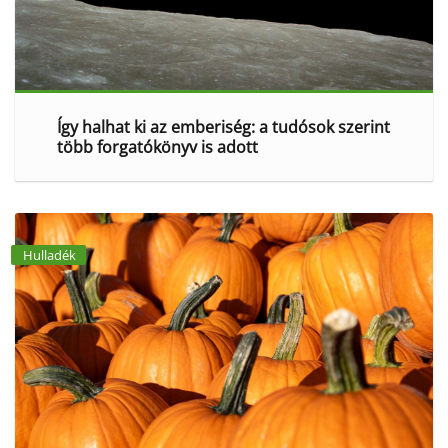
Így halhat ki az emberiség: a tudósok szerint
több forgatókönyv is adott
Hulladék