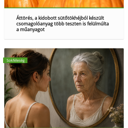
Áttörés, a kidobott sütőtökhéjból készült
csomagolóanyag több teszten is felülmúlta
a műanyagot
Sokféleség