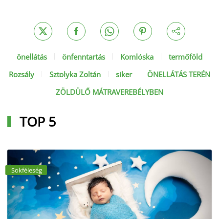
önellátás
önfenntartás
Komlóska
termőföld
Rozsály
Sztolyka Zoltán
siker
ÖNELLÁTÁS TERÉN
ZÖLDÜLŐ MÁTRAVEREBÉLYBEN
TOP 5
Sokféleség