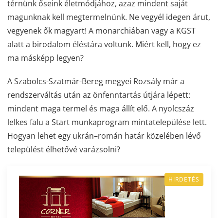
térnünk őseink életmódjához, azaz mindent saját
magunknak kell megtermelnünk. Ne vegyél idegen árut,
vegyenek ők magyart! A monarchiában vagy a KGST
alatt a birodalom éléstára voltunk. Miért kell, hogy ez
ma másképp legyen?
A Szabolcs-Szatmár-Bereg megyei Rozsály már a
rendszerváltás után az önfenntartás útjára lépett:
mindent maga termel és maga állít elő. A nyolcszáz
lelkes falu a Start munkaprogram mintatelepülése lett.
Hogyan lehet egy ukrán–román határ közelében lévő
települést élhetővé varázsolni?
HIRDETÉS