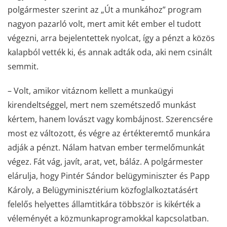
polgármester szerint az „Út a munkához” program
nagyon pazarló volt, mert amit két ember el tudott
végezni, arra bejelentettek nyolcat, így a pénzt a közös
kalapból vették ki, és annak adták oda, aki nem csinált
semmit.
– Volt, amikor vitáznom kellett a munkaügyi
kirendeltséggel, mert nem szemétszedő munkást
kértem, hanem lovászt vagy kombájnost. Szerencsére
most ez változott, és végre az értékteremtő munkára
adják a pénzt. Nálam hatvan ember termelőmunkát
végez. Fát vág, javít, arat, vet, báláz. A polgármester
elárulja, hogy Pintér Sándor belügyminiszter és Papp
Károly, a Belügyminisztérium közfoglalkoztatásért
felelős helyettes államtitkára többször is kikérték a
véleményét a közmunkaprogramokkal kapcsolatban.