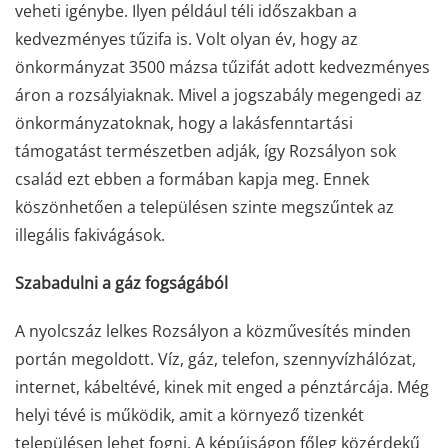
veheti igénybe. Ilyen például téli időszakban a
kedvezményes tűzifa is. Volt olyan év, hogy az
önkormányzat 3500 mázsa tűzifát adott kedvezményes
áron a rozsályiaknak. Mivel a jogszabály megengedi az
önkormányzatoknak, hogy a lakásfenntartási
támogatást természetben adják, így Rozsályon sok
család ezt ebben a formában kapja meg. Ennek
köszönhetően a településen szinte megszűntek az
illegális fakivágások.
Szabadulni a gáz fogságából
A nyolcszáz lelkes Rozsályon a közművesítés minden
portán megoldott. Víz, gáz, telefon, szennyvízhálózat,
internet, kábeltévé, kinek mit enged a pénztárcája. Még
helyi tévé is működik, amit a környező tizenkét
településen lehet fogni. A képújságon főleg közérdekű