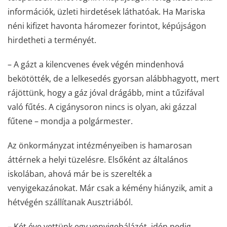
információk, üzleti hirdetések láthatóak. Ha Mariska
néni kifizet havonta háromezer forintot, képújságon
hirdetheti a terményét.
– A gázt a kilencvenes évek végén mindenhová
bekötötték, de a lelkesedés gyorsan alábbhagyott, mert
rájöttünk, hogy a gáz jóval drágább, mint a tűzifával
való fűtés. A cigánysoron nincs is olyan, aki gázzal
fűtene – mondja a polgármester.
Az önkormányzat intézményeiben is hamarosan
áttérnek a helyi tüzelésre. Elsőként az általános
iskolában, ahová már be is szerelték a
venyigekazánokat. Már csak a kémény hiányzik, amit a
hétvégén szállítanak Ausztriából.
– Két éve vettünk egy venyigebálázót, idén pedig