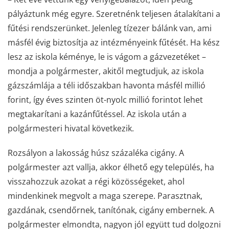
pályáztunk még egyre. Szeretnénk teljesen átalakítani a
fűtési rendszerünket. Jelenleg tízezer bálánk van, ami
másfél évig biztosítja az intézményeink fűtését. Ha kész
lesz az iskola kéménye, le is vágom a gázvezetéket –
mondja a polgármester, akitől megtudjuk, az iskola
gázszámlája a téli időszakban havonta másfél millió
forint, így éves szinten öt-nyolc millió forintot lehet
megtakarítani a kazánfűtéssel. Az iskola után a
polgármesteri hivatal következik.
Rozsályon a lakosság húsz százaléka cigány. A
polgármester azt vallja, akkor élhető egy település, ha
visszahozzuk azokat a régi közösségeket, ahol
mindenkinek megvolt a maga szerepe. Parasztnak,
gazdának, csendőrnek, tanítónak, cigány embernek. A
polgármester elmondta, nagyon jól együtt tud dolgozni