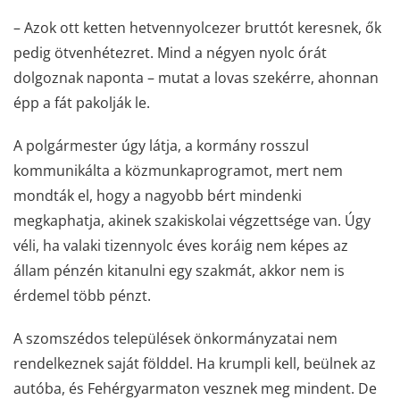
– Azok ott ketten hetvennyolcezer bruttót keresnek, ők
pedig ötvenhétezret. Mind a négyen nyolc órát
dolgoznak naponta – mutat a lovas szekérre, ahonnan
épp a fát pakolják le.
A polgármester úgy látja, a kormány rosszul
kommunikálta a közmunkaprogramot, mert nem
mondták el, hogy a nagyobb bért mindenki
megkaphatja, akinek szakiskolai végzettsége van. Úgy
véli, ha valaki tizennyolc éves koráig nem képes az
állam pénzén kitanulni egy szakmát, akkor nem is
érdemel több pénzt.
A szomszédos települések önkormányzatai nem
rendelkeznek saját földdel. Ha krumpli kell, beülnek az
autóba, és Fehérgyarmaton vesznek meg mindent. De