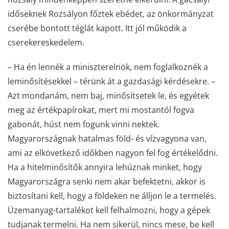
időseknek Rozsályon főztek ebédet, az önkormányzat
cserébe bontott téglát kapott. Itt jól működik a
cserekereskedelem.
– Ha én lennék a miniszterelnök, nem foglalkoznék a
leminősítésekkel – térünk át a gazdasági kérdésekre. –
Azt mondanám, nem baj, minősítsetek le, és egyétek
meg az értékpapírokat, mert mi mostantól fogva
gabonát, húst nem fogunk vinni nektek.
Magyarországnak hatalmas föld- és vízvagyona van,
ami az elkövetkező időkben nagyon fel fog értékelődni.
Ha a hitelminősítők annyira lehúznak minket, hogy
Magyarországra senki nem akar befektetni, akkor is
biztosítani kell, hogy a földeken ne álljon le a termelés.
Üzemanyag-tartalékot kell felhalmozni, hogy a gépek
tudjanak termelni. Ha nem sikerül, nincs mese, be kell