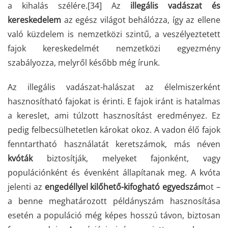
a kihalás szélére.
[34]
Az
illegális vadászat és
kereskedelem
az egész világot behálózza, így az ellene
való küzdelem is nemzetközi szintű, a veszélyeztetett
fajok kereskedelmét nemzetközi egyezmény
szabályozza, melyről később még írunk.
Az illegális vadászat-halászat az élelmiszerként
hasznosítható fajokat is érinti. E fajok iránt is hatalmas
a kereslet, ami túlzott hasznosítást eredményez. Ez
pedig felbecsülhetetlen károkat okoz. A vadon élő fajok
fenntartható használatát keretszámok, más néven
kvóták
biztosítják, melyeket fajonként, vagy
populációnként és évenként állapítanak meg. A kvóta
jelenti az
engedéllyel kilőhető-kifogható egyedszám
ot –
a benne meghatározott példányszám hasznosítása
esetén a populáció még képes hosszú távon, biztosan