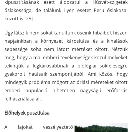
kipusztításának esett áldozatul a Húsvét-szigetek
őslakossága, de találunk ilyen esetet Peru őslakosai
között is.
[25]
Úgy látszik nem sokat tanultunk őseink hibáiból, hiszen
napjainkban a környezet károsítása és a kihalások
sebessége soha nem látott mértéket öltött. Nézzük
meg, hogy a mai emberi tevékenységek közül melyeket
tekintjük a legkárosabbnak a biológiai sokféleségre
gyakorolt hatásaik szempontjából. Ami közös, hogy
mindegyik probléma mögött az óriási méreteket öltött
emberi populáció hihetetlen nagyságú erőforrás
felhasználása áll.
Élőhelyek pusztítása
A fajokat veszélyeztető