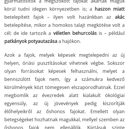
gyarmatosítók a megszokott fajokat akarták maguk
körül tudni idegen környezetben is; a
haszon miatt
betelepített fajok – ilyen volt hazánkban az
akác
betelepítése, mikor a homokos talajt megkötése volt a
cél; de ide tartozik a
véletlen behurcolás
is – például
patkányok potyautazása
a hajókon.
Azok a fajok, melyek képesek megtelepedni az új
helyen, óriási pusztításokat vihetnek végbe. Sokszor
olyan forrásokat képesek felhasználni, melyet a
bennszülött fajok nem, így a számukra kedvező
körülmények közt tömegesen elszaporodhatnak. Ezzel
megbomlik az évezredek alatt kialakult ökológiai
egyensúly, az új jövevények pedig kiszorítják
élőhelyeikről az őshonos fajokat. Emellett olyan
betegségeket hozhatnak magukkal, mellyel szemben az
őshonos fajok nem ellenállók. Kiirtásuk szinte