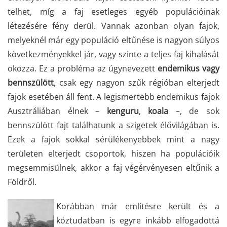
telhet, míg a faj esetleges egyéb populációinak
létezésére fény derül. Vannak azonban olyan fajok,
melyeknél már egy populáció eltűnése is nagyon súlyos
következményekkel jár, vagy szinte a teljes faj kihalását
okozza. Ez a probléma az úgynevezett
endemikus vagy
bennszülött
, csak egy nagyon szűk régióban elterjedt
fajok esetében áll fent. A legismertebb endemikus fajok
Ausztráliában élnek –
kenguru
,
koala
–, de sok
bennszülött fajt találhatunk a szigetek élővilágában is.
Ezek a fajok sokkal sérülékenyebbek mint a nagy
területen elterjedt csoportok, hiszen ha populációik
megsemmisülnek, akkor a faj végérvényesen eltűnik a
Földről.
Korábban már említésre került és a
köztudatban is egyre inkább elfogadottá