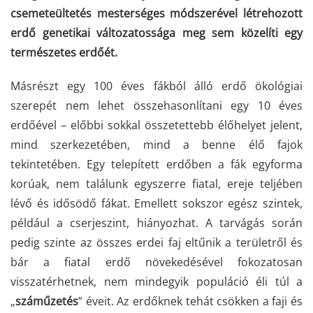
csemeteültetés mesterséges módszerével létrehozott
erdő genetikai változatossága meg sem közelíti egy
természetes erdőét.
Másrészt egy 100 éves fákból álló erdő ökológiai
szerepét nem lehet összehasonlítani egy 10 éves
erdőével – előbbi sokkal összetettebb élőhelyet jelent,
mind szerkezetében, mind a benne élő fajok
tekintetében. Egy telepített erdőben a fák egyforma
korúak, nem találunk egyszerre fiatal, ereje teljében
lévő és idősödő fákat. Emellett sokszor egész szintek,
például a cserjeszint, hiányozhat. A tarvágás során
pedig szinte az összes erdei faj eltűnik a területről és
bár a fiatal erdő növekedésével fokozatosan
visszatérhetnek, nem mindegyik populáció éli túl a
„
száműzetés
” éveit. Az erdőknek tehát csökken a faji és