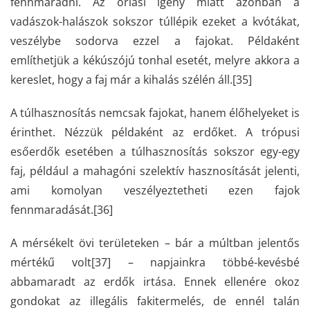
fennmaradni. Az óriási igény miatt azonban a
vadászok-halászok sokszor túllépik ezeket a kvótákat,
veszélybe sodorva ezzel a fajokat. Példaként
említhetjük a kékúszójú tonhal esetét, melyre akkora a
kereslet, hogy a faj már a kihalás szélén áll.
[35]
A túlhasznosítás nemcsak fajokat, hanem élőhelyeket is
érinthet. Nézzük példaként az erdőket. A trópusi
esőerdők esetében a túlhasznosítás sokszor egy-egy
faj, például a mahagóni szelektív hasznosítását jelenti,
ami komolyan veszélyeztetheti ezen fajok
fennmaradását.
[36]
A mérsékelt övi területeken – bár a múltban jelentős
mértékű volt
[37]
– napjainkra többé-kevésbé
abbamaradt az erdők irtása. Ennek ellenére okoz
gondokat az illegális fakitermelés, de ennél talán