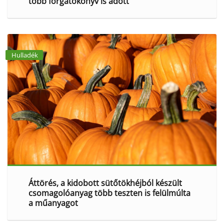
több forgatókönyv is adott
Hulladék
Áttörés, a kidobott sütőtökhéjból készült
csomagolóanyag több teszten is felülmúlta
a műanyagot