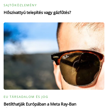
SAJTÓKÖZLEMÉNY
Hőszivattyú telepítés vagy gázfűtés?
EU TÁRSADALOM ÉS JOG
Betilthatják Európában a Meta Ray-Ban