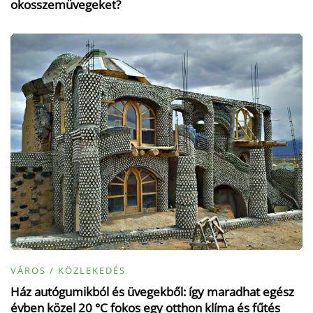
okosszemüvegeket?
VÁROS / KÖZLEKEDÉS
Ház autógumikból és üvegekből: így maradhat egész
évben közel 20 °C fokos egy otthon klíma és fűtés