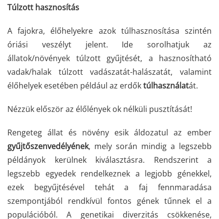
Túlzott hasznosítás
A fajokra, élőhelyekre azok túlhasznosítása szintén
óriási veszélyt jelent. Ide sorolhatjuk az
állatok/növények túlzott gyűjtését, a hasznosítható
vadak/halak túlzott vadászatát-halászatát, valamint
élőhelyek esetében például az erdők
túlhasználat
át.
Nézzük először az élőlények ok nélküli pusztítását!
Rengeteg állat és növény esik áldozatul az ember
gyűjtőszenvedélyének
, mely során mindig a legszebb
példányok kerülnek kiválasztásra. Rendszerint a
legszebb egyedek rendelkeznek a legjobb génekkel,
ezek begyűjtésével tehát a faj fennmaradása
szempontjából rendkívül fontos gének tűnnek el a
populációból.
A genetikai diverzitás csökkenése,