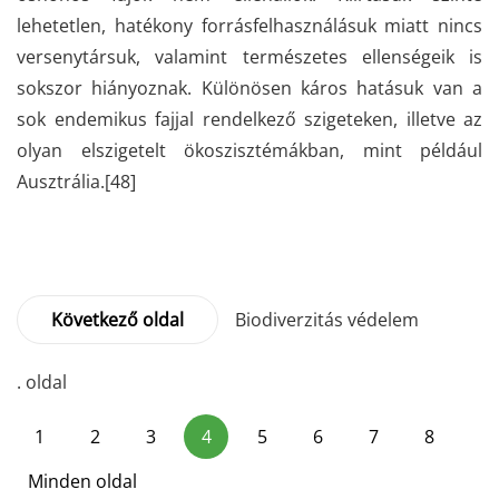
lehetetlen, hatékony forrásfelhasználásuk miatt nincs
versenytársuk, valamint természetes ellenségeik is
sokszor hiányoznak. Különösen káros hatásuk van a
sok endemikus fajjal rendelkező szigeteken, illetve az
olyan elszigetelt ökoszisztémákban, mint például
Ausztrália.
[48]
Következő oldal
Biodiverzitás védelem
. oldal
1
2
3
4
5
6
7
8
Minden oldal