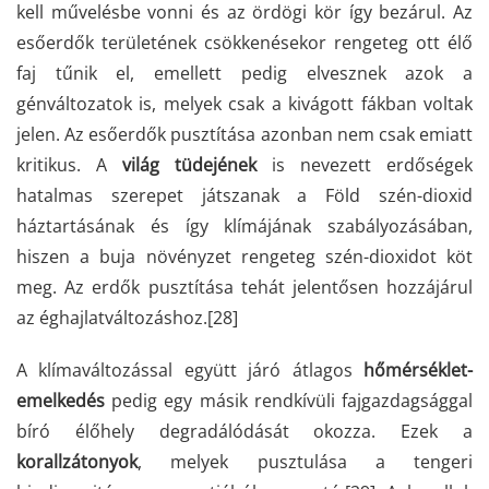
kell művelésbe vonni és az ördögi kör így bezárul. Az
esőerdők területének csökkenésekor rengeteg ott élő
faj tűnik el, emellett pedig elvesznek azok a
génváltozatok is, melyek csak a kivágott fákban voltak
jelen. Az esőerdők pusztítása azonban nem csak emiatt
kritikus. A
világ tüdejének
is nevezett erdőségek
hatalmas szerepet játszanak a Föld szén-dioxid
háztartásának és így klímájának szabályozásában,
hiszen a buja növényzet rengeteg szén-dioxidot köt
meg. Az erdők pusztítása tehát jelentősen hozzájárul
az éghajlatváltozáshoz.
[28]
A klímaváltozással együtt járó átlagos
hőmérséklet-
emelkedés
pedig egy másik rendkívüli fajgazdagsággal
bíró élőhely degradálódását okozza. Ezek a
korallzátonyok
, melyek pusztulása a tengeri