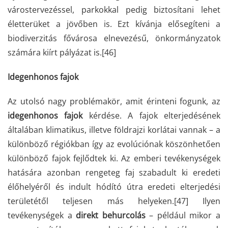
várostervezéssel, parkokkal pedig biztosítani lehet
életterüket a jövőben is. Ezt kívánja elősegíteni a
biodiverzitás fővárosa elnevezésű, önkormányzatok
számára kiírt pályázat is.
[46]
Idegenhonos fajok
Az utolsó nagy problémakör, amit érinteni fogunk, az
idegenhonos fajok
kérdése. A fajok elterjedésének
általában klimatikus, illetve földrajzi korlátai vannak – a
különböző régiókban így az evolúciónak köszönhetően
különböző fajok fejlődtek ki. Az emberi tevékenységek
hatására azonban rengeteg faj szabadult ki eredeti
élőhelyéről és indult hódító útra eredeti elterjedési
területétől teljesen más helyeken.
[47]
Ilyen
tevékenységek a
direkt behurcolás
– például mikor a