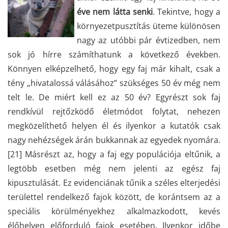
éve nem látta senki
. Tekintve, hogy a
környezetpusztítás üteme különösen
nagy az utóbbi pár évtizedben, nem
sok jó hírre számíthatunk a következő években.
Könnyen elképzelhető, hogy egy faj már kihalt, csak a
tény „hivatalossá válásához” szükséges 50 év még nem
telt le. De miért kell ez az 50 év? Egyrészt sok faj
rendkívül rejtőzködő életmódot folytat, nehezen
megközelíthető helyen él és ilyenkor a kutatók csak
nagy nehézségek árán bukkannak az egyedek nyomára.
[21]
Másrészt az, hogy a faj egy populációja eltűnik, a
legtöbb esetben még nem jelenti az egész faj
kipusztulását.
Ez evidenciának tűnik a széles elterjedési
területtel rendelkező fajok között, de korántsem az a
speciális körülményekhez alkalmazkodott, kevés
élőhelyen előforduló fajok esetében. Ilyenkor időbe