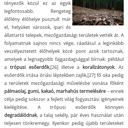
tényezők közül ez az egyik
legfontosabb. Rengeteg
élőlény élőhelye pusztult már
el, helyüket városok, ipari és
állattartó telepek, mezőgazdasági területek vették át. A
folyamatnak sajnos nincs vége, ráadásul a leginkább
veszélyeztetett élőhelyek közé pont azok tartoznak,
amelyek a legnagyobb fajgazdagsággal bírnak: például
a
trópusi esőerdők
,
[26]
illetve a
korallzátonyok
. Az
esőerdők irtása óriási léptekben zajlik,
[27]
fő oka pedig
a területek mezőgazdasági művelésbe vonása főként
pálmaolaj, gumi, kakaó, marhahús termelésére
– ennek
célja pedig sokszor a fejlett világ fogyasztási igényeinek
kielégítése. A trópusi esőerdők könnyen
degradálódnak
, a talaj sekély, pár éves használat után
teljesen tönkremegy. Ilyenkor pedig újabb területeket