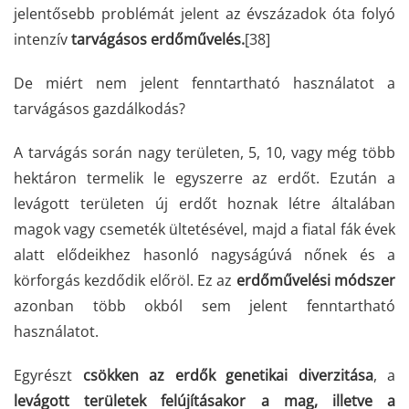
jelentősebb problémát jelent az évszázadok óta folyó
intenzív
tarvágásos
erdőművelés.
[38]
De miért nem jelent fenntartható használatot a
tarvágásos gazdálkodás?
A tarvágás során nagy területen, 5, 10, vagy még több
hektáron termelik le egyszerre az erdőt. Ezután a
levágott területen új erdőt hoznak létre általában
magok vagy csemeték ültetésével, majd a fiatal fák évek
alatt elődeikhez hasonló nagyságúvá nőnek és a
körforgás kezdődik előröl. Ez az
erdőművelési módszer
azonban több okból sem jelent fenntartható
használatot.
Egyrészt
csökken az erdők genetikai diverzitása
, a
levágott területek felújításakor a mag, illetve a