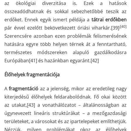
az ökológiai diverzitása is. Ezek a hatások
összeadódhatnak és sokkal sebezhetőbbé teszik az
erdőket. Ennek egyik ismert példája a
tátrai erdőkben
;
[40]
pár évvel ezelőtt bekövetkezett óriási viharkár.
[39]
Szerencsére azonban ezen problémák felismerésének
hatására egyre több helyen térnek át a fenntartható,
természetes módszereken alapuló gazdálkodásra
Európában
[41]
és hazánkban egyaránt.
[42]
Élőhelyek fragmentációja
A
fragmentáció
az a jelenség, mikor az eredetileg nagy
kiterjedésű élőhelyek feldarabolódnak. Fő okai között
az utakat,
[43]
a vonathálózatot – általánosságban az
úgynevezett lineáris struktúrákat – a mezőgazdasági
területeket, a városokat és az ipartelepeket említhetjük.
Nézzük, milyen problémákat okoz az élőhelyek