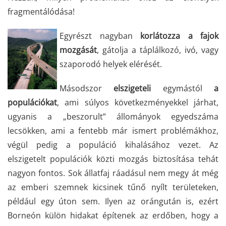
fragmentálódása!
Egyrészt nagyban
korlátozza a fajok
mozgását
, gátolja a táplálkozó, ivó, vagy
szaporodó helyek elérését.
Másodszor
elszigeteli
egymástól
a
populációkat
, ami súlyos következményekkel járhat,
ugyanis a „beszorult” állományok egyedszáma
lecsökken, ami a fentebb már ismert problémákhoz,
végül pedig a populáció kihalásához vezet. Az
elszigetelt populációk közti mozgás biztosítása tehát
nagyon fontos. Sok állatfaj ráadásul nem megy át még
az emberi szemnek kicsinek tűnő nyílt területeken,
például egy úton sem. Ilyen az orángután is, ezért
Borneón külön hidakat építenek az erdőben, hogy a