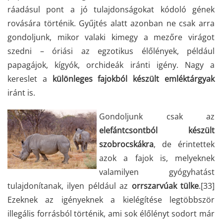
ráadásul pont a jó tulajdonságokat kódoló gének
rovására történik. Gyűjtés alatt azonban ne csak arra
gondoljunk, mikor valaki kimegy a mezőre virágot
szedni – óriási az egzotikus élőlények, például
papagájok, kígyók, orchideák iránti igény. Nagy a
kereslet a
különleges fajokból készült emléktárgyak
iránt is.
Gondoljunk csak az
elefántcsontból készült
szobrocskákra
, de érintettek
azok a fajok is, melyeknek
valamilyen gyógyhatást
tulajdonítanak, ilyen például az
orrszarvúak tülke
.
[33]
Ezeknek az igényeknek a kielégítése legtöbbször
illegális forrásból történik, ami sok élőlényt sodort már