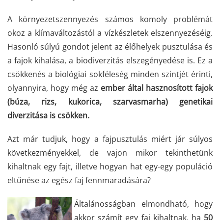
A környezetszennyezés számos komoly problémát
okoz a klímaváltozástól a vízkészletek elszennyezéséig.
Hasonló súlyú gondot jelent az élőhelyek pusztulása és
a fajok kihalása, a biodiverzitás elszegényedése is. Ez a
csökkenés a biológiai sokféleség minden szintjét érinti,
olyannyira, hogy még az
ember által hasznosított fajok
(búza, rizs, kukorica, szarvasmarha) genetikai
diverzitása is csökken.
Azt már tudjuk, hogy a fajpusztulás miért jár súlyos
következményekkel, de vajon mikor tekinthetünk
kihaltnak egy fajt, illetve hogyan hat egy-egy populáció
eltűnése az egész faj fennmaradására?
Általánosságban elmondható, hogy
akkor számít egy faj kihaltnak, ha
50