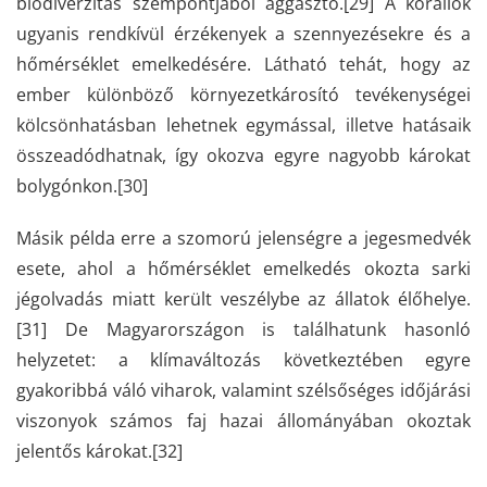
biodiverzitás szempontjából aggasztó.
[29]
A korallok
ugyanis rendkívül érzékenyek a szennyezésekre és a
hőmérséklet emelkedésére. Látható tehát, hogy az
ember különböző környezetkárosító tevékenységei
kölcsönhatásban lehetnek egymással, illetve hatásaik
összeadódhatnak, így okozva egyre nagyobb károkat
bolygónkon.
[30]
Másik példa erre a szomorú jelenségre a jegesmedvék
esete, ahol a hőmérséklet emelkedés okozta sarki
jégolvadás miatt került veszélybe az állatok élőhelye.
[31]
De Magyarországon is találhatunk hasonló
helyzetet: a klímaváltozás következtében egyre
gyakoribbá váló viharok, valamint szélsőséges időjárási
viszonyok számos faj hazai állományában okoztak
jelentős károkat.
[32]