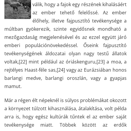
válik, hogy a fajok egy részének kihalásáért
az ember tehető felelőssé. Az ember
élőhely, illetve fajpusztító tevékenysége a
múltban gyökerezik, szinte egyidősnek mondható a
mezőgazdaság megjelenésével és az ezzel együtt járó
emberi populációnövekedéssel. Őseink fajpusztító
tevékenységének áldozatai olyan nagy testű állatok
voltak,
[22]
mint például az óriáskenguru,
[23]
a moa, a
rejtélyes Haast-féle sas,
[24]
vagy az Eurázsiában honos
barlangi medve, barlangi oroszlán, vagy a gyapjas
mamut.
Már a régen élt népeknél is súlyos problémákat okozott
a környezet túlzott kihasználása, átalakítása, volt példa
arra is, hogy egész kultúrák tűntek el az ember saját
tevékenysége miatt. Többek között az erdők