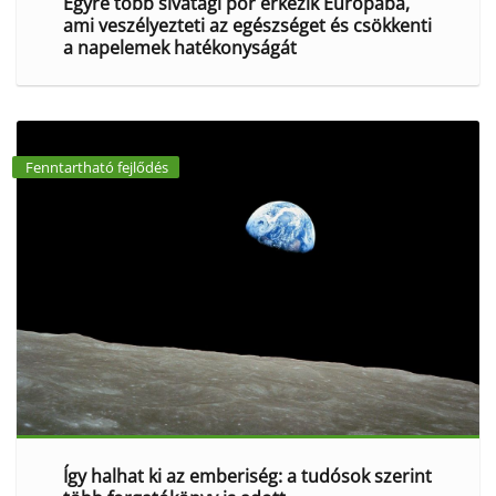
Egyre több sivatagi por érkezik Európába,
ami veszélyezteti az egészséget és csökkenti
a napelemek hatékonyságát
Fenntartható fejlődés
Így halhat ki az emberiség: a tudósok szerint