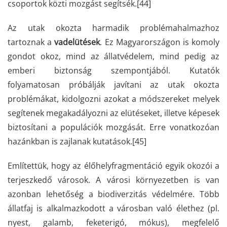
csoportok közti mozgást segítsék.
[44]
Az utak okozta harmadik problémahalmazhoz
tartoznak a
vadelütések
. Ez Magyarországon is komoly
gondot okoz, mind az állatvédelem, mind pedig az
emberi biztonság szempontjából. Kutatók
folyamatosan próbálják javítani az utak okozta
problémákat, kidolgozni azokat a módszereket melyek
segítenek megakadályozni az elütéseket, illetve képesek
biztosítani a populációk mozgását. Erre vonatkozóan
hazánkban is zajlanak kutatások.
[45]
Említettük, hogy az élőhelyfragmentáció egyik okozói a
terjeszkedő városok. A városi környezetben is van
azonban lehetőség a biodiverzitás védelmére. Több
állatfaj is alkalmazkodott a városban való élethez (pl.
nyest, galamb, feketerigó, mókus), megfelelő