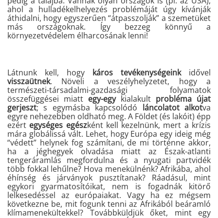
pedig a talajba. Vannak olyan országok is (pl. az USA),
ahol a hulladékelhelyezés problémáját úgy kívánják
áthidalni, hogy egyszerűen “átpasszolják” a szemetüket
más országoknak. Így bezzeg könnyű a
környezetvédelem élharcosának lenni!
Látnunk kell, hogy
káros tevékenységeink
idővel
visszaütnek
. N
öveli a veszélyhelyzetet, hogy a
természeti-társadalmi-gazdasági folyamatok
összefüggései miatt
egy-egy
kialakult
probléma újat
gerjeszt
; s egymásba kapcsolódó
láncolatot alkot
va
egyre nehezebben oldható meg.
A Földet (és lakóit) épp
ezért
egységes egész
ként kell kezelnünk, mert a krízis
mára globálissá vált. Lehet, hogy Európa egy ideig még
“védett” helynek fog számítani, de mi történne akkor,
ha a jéghegyek olvadása miatt az Észak-atlanti
tengeráramlás megfordulna és a nyugati partvidék
több fokkal lehűlne? Hova menekülnénk? Afrikába, ahol
éhínség és járványok pusztítanak? Ráadásul, mint
egykori gyarmatosítóikat, nem is fogadnák kitörő
lelkesedéssel az európaiakat. Vagy ha ez mégsem
következne be, mit fogunk tenni az Afrikából beáramló
klímamenekültekkel? Továbbküldjük őket, mint egy