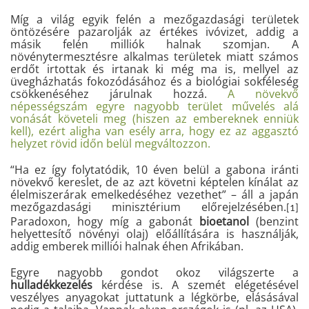
Míg a világ egyik felén a mezőgazdasági területek
öntözésére pazarolják az értékes ivóvizet, addig a
másik felén milliók halnak szomjan. A
növénytermesztésre alkalmas területek miatt számos
erdőt irtottak és irtanak ki még ma is, mellyel az
üvegházhatás fokozódásához és a biológiai sokféleség
csökkenéséhez járulnak hozzá.
A növekvő
népességszám egyre nagyobb terület művelés alá
vonását követeli meg (hiszen az embereknek enniük
kell), ezért aligha van esély arra, hogy ez az aggasztó
helyzet rövid időn belül megváltozzon.
“Ha ez így folytatódik, 10 éven belül a gabona iránti
növekvő kereslet, de az azt követni képtelen kínálat az
élelmiszerárak emelkedéséhez vezethet” – áll a japán
mezőgazdasági minisztérium előrejelzésében.
[1]
Paradoxon, hogy míg a gabonát
bioetanol
(benzint
helyettesítő növényi olaj) előállítására is használják,
addig emberek milliói halnak éhen Afrikában.
Egyre nagyobb gondot okoz világszerte a
hulladékkezelés
kérdése is. A szemét elégetésével
veszélyes anyagokat juttatunk a légkörbe, elásásával