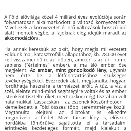
A Föld élővilága közel 4 milliárd éves evolúciója során
folyamatosan alkalmazkodott a változó környezethez.
Mivel ezek a környezetet érintő változások hosszú idő
alatt mentek végbe, a fajoknak elég idejük maradt az
akkomodáció
ra.
Ha annak keressük az okát, hogy mégis mi vezetett
Földünk mai, katasztrofális állapotához, kb. 28.000 évet
kell visszamennünk az időben, amikor is az ún. homo
sapiens (“értelmes” ember), a ma élő ember őse
megjelent.
Az ember, mint gondolkodó lény
, ugyanis
nem érte be a létfenntartásához szükséges
tevékenységekkel. Évezredek alatt megtanulta, hogyan
fordíthatja hasznára a természet erőit. A tűz, a víz, a
szél, eleinte mind-mind segítségére voltak és az ember
istenként tisztelte őket, mert (akkor még) tisztában volt
hatalmukkal. Lassacskán – az eszének köszönhetően –
kiemelkedett a Föld összes többi teremtménye közül.
Megtanulta elejteni az állatokat és elkezdte
megművelni a földet. Mivel társas lény is, először
hordákba tömörülve sajátította el a társadalmi
érintkezés kezdetleges formáit, majd kialakult a