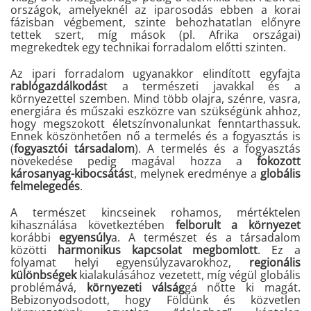
országok, amelyeknél az iparosodás ebben a korai
fázisban végbement, szinte behozhatatlan előnyre
tettek szert, míg mások (pl. Afrika országai)
megrekedtek egy technikai forradalom előtti szinten.
Az ipari forradalom ugyanakkor
elindított egyfajta
rablógazdálkodás
t a természeti javakkal és a
környezettel szemben. Mind több olajra, szénre, vasra,
energiára és műszaki eszközre van szükségünk ahhoz,
hogy megszokott életszínvonalunkat fenntarthassuk.
Ennek köszönhetően nő a termelés és a fogyasztás is
(
fogyasztói társadalom
). A termelés és a fogyasztás
növekedése pedig magával hozza a
fokozott
károsanyag-kibocsátás
t, melynek eredménye a
globális
felmelegedés
.
A természet kincseinek
rohamos, mértéktelen
kihasználása következtében
felborult
a
környezet
korábbi
egyensúly
a. A természet és a társadalom
közötti
harmonikus kapcsolat megbomlott
. Ez a
folyamat helyi egyensúlyzavarokhoz,
regionális
különbségek
kialakulásához vezetett, míg végül globális
problémává,
környezeti válság
gá nőtte ki magát.
Bebizonyodsodott, hogy Földünk és közvetlen