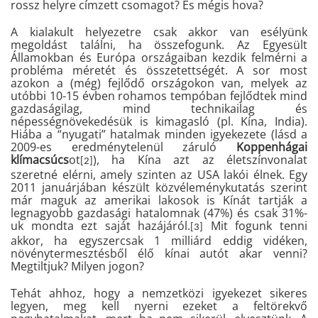
rossz helyre címzett csomagot? És mégis hova?
A kialakult helyezetre csak akkor van esélyünk
megoldást találni, ha összefogunk. Az Egyesült
Államokban és Európa országaiban kezdik felmérni a
probléma méretét és összetettségét. A sor most
azokon a (még) fejlődő országokon van, melyek az
utóbbi 10-15 évben rohamos tempóban fejlődtek mind
gazdaságilag, mind technikailag és
népességnövekedésük is kimagasló (pl. Kína, India).
Hiába a “nyugati” hatalmak minden igyekezete (lásd a
2009-es eredménytelenül záruló
Koppenhágai
klímacsúcs
ot
), ha Kína azt az életszínvonalat
[2]
szeretné elérni, amely szinten az USA lakói élnek. Egy
2011 januárjában készült közvéleménykutatás szerint
már maguk az amerikai lakosok is Kínát tartják a
legnagyobb gazdasági hatalomnak (47%) és csak 31%-
uk mondta ezt saját hazájáról.
Mit fogunk tenni
[3]
akkor, ha egyszercsak 1 milliárd eddig vidéken,
növénytermesztésből élő kínai autót akar venni?
Megtiltjuk? Milyen jogon?
Tehát ahhoz, hogy a nemzetközi igyekezet sikeres
legyen, meg kell nyerni ezeket a feltörekvő