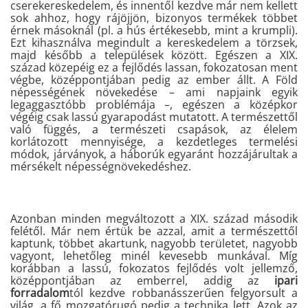
cserekereskedelem, és innentől kezdve már nem kellett
sok ahhoz, hogy rájöjjön, bizonyos termékek többet
érnek másoknál (pl. a hús értékesebb, mint a krumpli).
Ezt kihasználva megindult a kereskedelem a törzsek,
majd később a települések között. Egészen a XIX.
század közepéig ez a fejlődés lassan, fokozatosan ment
végbe, középpontjában pedig az ember állt.
A Föld
népességének növekedése – ami napjaink egyik
legaggasztóbb problémája –, egészen a középkor
végéig csak lassú gyarapodást mutatott. A természettől
való függés, a természeti csapások, az élelem
korlátozott mennyisége, a kezdetleges termelési
módok, járványok, a háborúk egyaránt hozzájárultak a
mérsékelt népességnövekedéshez.
Azonban minden megváltozott a XIX. század második
felétől. Már nem értük be azzal, amit a természettől
kaptunk, többet akartunk, nagyobb területet, nagyobb
vagyont, lehetőleg minél kevesebb munkával. Míg
korábban a lassú, fokozatos fejlődés volt jellemző,
középpontjában az emberrel, addig az
ipari
forradalom
tól kezdve robbanásszerűen felgyorsult a
világ, a fő mozgatórugó pedig a technika lett. Azok az