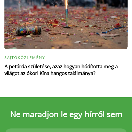
SAJTÓKÖZLEMÉNY
A petárda születése, azaz hogyan hódította meg a
világot az ókori Kína hangos találmánya?
Ne maradjon le
egy hírről sem