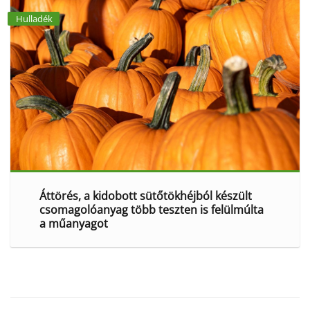
Hulladék
Áttörés, a kidobott sütőtökhéjból készült
csomagolóanyag több teszten is felülmúlta
a műanyagot