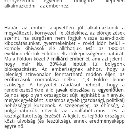
környezetünk egyetlen “dologhoz” képtelen
alkalmazkodni – az emberhez.
Habár az ember alapvetően jól alkalmazkodik a
megváltozott környezeti feltételekhez, az előrejelzések
szerint, ha sürgősen nem fogjuk vissza szén-dioxid
kibocsátásunkat, gyermekeinket – rövid időn belül –
komoly kihívások elé állíthatjuk. Már az 1980-as
években elértük Földünk eltartóképességének határát.
Ma a Földön közel
7 milliárd ember
él, ami azt jelenti,
hogy már kb. 30%-kal léptük túl bolygónk
biokapacitását. Az emberiségnek ahhoz, hogy
a
jelenlegi színvonalon fenntartható módon éljen, az
erőforrások rombolása nélkül, 1,3 Földre lenne
szüksége.
A helyzetet ráadásul nehezíti, hogy a
rendelkezésünkre álló
javak eloszlása
is
egyenlőtlen
.
Sajnos épp olyan országokat sújt leginkább a hiányuk,
melyek egyébként is számos egyéb (gazdasági, politikai)
nehézséggel küzdenek. A szegénység, az éhínség, a
polgárháborúk növelik az analfabétizmust és a
kiszolgáltatottság érzését. A fejlett és fejlődő országok
közti távolság (és feszültség), ennek eredményeképp
egyre nő.