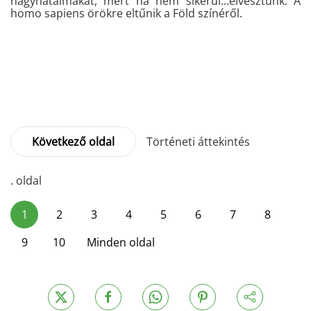
nagyhatalmakat, mert ha nem sikerül…elvesztünk. A
homo sapiens örökre eltűnik a Föld színéről.
Következő oldal
Történeti áttekintés
. oldal
1
2
3
4
5
6
7
8
9
10
Minden oldal