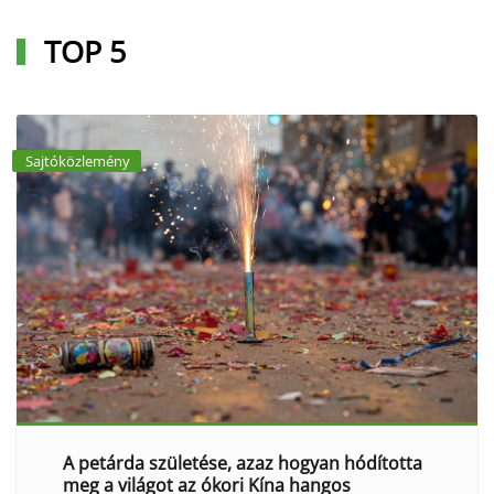
TOP 5
Sajtóközlemény
A petárda születése, azaz hogyan hódította
meg a világot az ókori Kína hangos