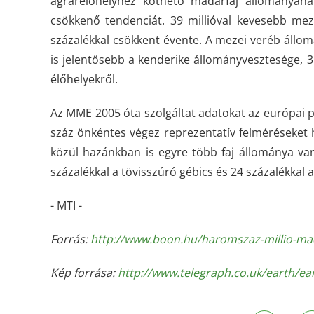
agrárélőhelyhez köthető madárfaj állományána
csökkenő tendenciát. 39 millióval kevesebb mez
százalékkal csökkent évente. A mezei veréb állom
is jelentősebb a kenderike állományvesztesége, 3
élőhelyekről.
Az MME 2005 óta szolgáltat adatokat az európai
száz önkéntes végez reprezentatív felméréseket 
közül hazánkban is egyre több faj állománya van
százalékkal a tövisszúró gébics és 24 százalékkal
- MTI -
Forrás:
http://www.boon.hu/haromszaz-millio-mad
Kép forrása:
http://www.telegraph.co.uk/earth/ea