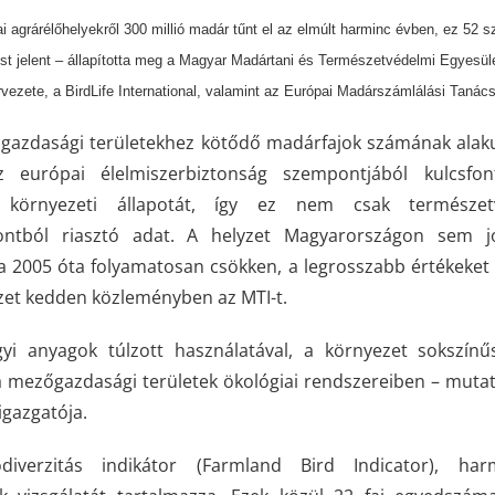
i agrárélőhelyekről 300 millió madár tűnt el az elmúlt harminc évben, ez 52 
t jelent – állapította meg a Magyar Madártani és Természetvédelmi Egyesü
vezete, a BirdLife International, valamint az Európai Madárszámlálási Tanács
gazdasági területekhez kötődő madárfajok számának alaku
az európai élelmiszerbiztonság szempontjából kulcsfon
 környezeti állapotát, így ez nem csak természet
ntból riasztó adat. A helyzet Magyarországon sem j
a 2005 óta folyamatosan csökken, a legrosszabb értékeket
ezet kedden közleményben az MTI-t.
gyi anyagok túlzott használatával, a környezet sokszín
 mezőgazdasági területek ökológiai rendszereiben – mutat
gazgatója.
iverzitás indikátor (Farmland Bird Indicator), harm