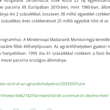
k vizsgálatát tartalmazza. Ezek közül 22 faj egyedszám
ei pacsirta élt Európában 2010-ben, mint 1980-ban, áll
ánya évi 2 százalékkal, összesen 38 millió egyeddel csökken
 százalékos éves csökkenéssel 25 millió egyedük tűnt el az
 programhoz. A Mindennapi Madaraink Monitoringja kereté
hazánk főbb élőhelytípusain. Az agrárélőhelyeken gyakori
 hanyatlóban. 1999 óta 61 százalékkal csökkent a füsti fe
 a mezei pacsirta országos állománya.
ar-tunt-el-az-agrarelohelyekrol/2033593?utm
rthnews/6462742/Farmland-birds-continue-to-decline.html