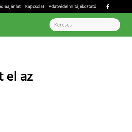
diaajánlat
Kapcsolat
Adatvédelmi tájékoztató
 el az