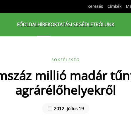
Keresés
Címkék
Mé
FŐOLDAL
HÍREK
OKTATÁSI SEGÉDLET
RÓLUNK
SOKFÉLESÉG
száz millió madár tűnt
agrárélőhelyekről
2012. július 19