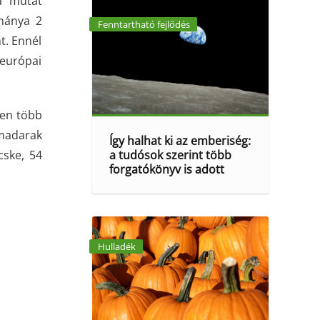
a mutat
ománya 2
Fenntartható fejlődés
t. Ennél
 európai
ben több
 madarak
Így halhat ki az emberiség:
cske, 54
a tudósok szerint több
forgatókönyv is adott
Hulladék