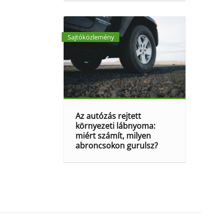
Sajtóközlemény
Az autózás rejtett
környezeti lábnyoma:
miért számít, milyen
abroncsokon gurulsz?