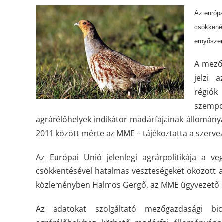
Az európa
csökkenés
ernyőszer
A mező
jelzi 
régiók
szempo
agrárélőhelyek indikátor madárfajainak állomány
2011 között mérte az MME – tájékoztatta a szerv
Az Európai Unió jelenlegi agrárpolitikája a ve
csökkentésével hatalmas veszteségeket okozott a
közleményben Halmos Gergő, az MME ügyvezető i
Az adatokat szolgáltató mezőgazdasági biod