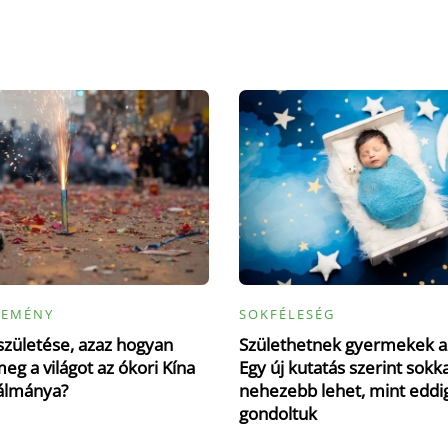
LEMÉNY
SOKFÉLESÉG
születése, azaz hogyan
Születhetnek gyermekek a
eg a világot az ókori Kína
Egy új kutatás szerint sokka
álmánya?
nehezebb lehet, mint eddi
gondoltuk