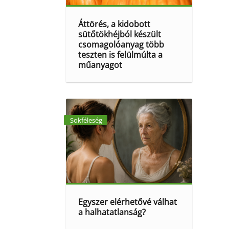
Áttörés, a kidobott
sütőtökhéjból készült
csomagolóanyag több
teszten is felülmúlta a
műanyagot
Sokféleség
Egyszer elérhetővé válhat
a halhatatlanság?