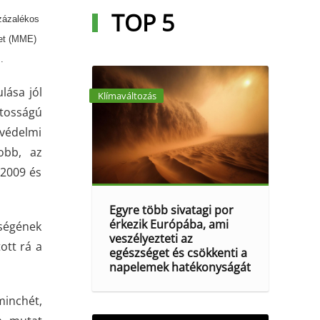
TOP 5
százalékos
let (MME)
.
lása jól
Klímaváltozás
tosságú
védelmi
obb, az
 2009 és
Egyre több sivatagi por
érkezik Európába, ami
űségének
veszélyezteti az
ott rá a
egészséget és csökkenti a
napelemek hatékonyságát
inchét,