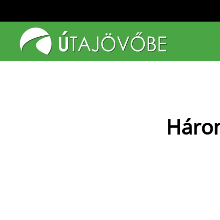
Fő tartalom átugrása
Három