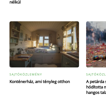
nélkül
SAJTÓKÖZLEMÉNY
SAJTÓKÖZ
Konténerház, ami tényleg otthon
A petárda 
hódította m
hangos tal