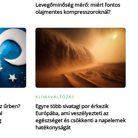
Levegőminőség mérő: miért fontos
olajmentes kompresszoroknál?
KLÍMAVÁLTOZÁS
z űrben?
Egyre több sivatagi por érkezik
l
Európába, ami veszélyezteti az
g
egészséget és csökkenti a napelemek
hatékonyságát