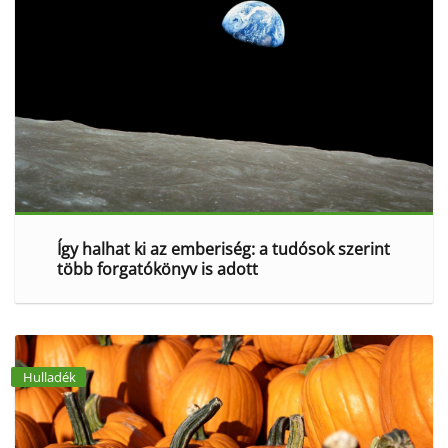
Így halhat ki az emberiség: a tudósok szerint
több forgatókönyv is adott
Hulladék