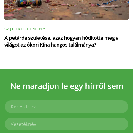
SAJTÓKÖZLEMÉNY
A petárda születése, azaz hogyan hódította meg a
világot az ókori Kína hangos találmánya?
Ne maradjon le
egy hírről sem