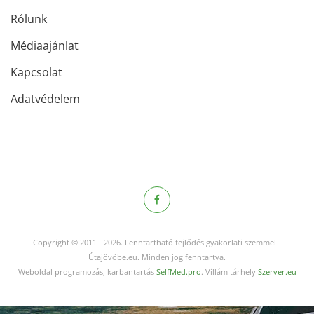
Rólunk
Médiaajánlat
Kapcsolat
Adatvédelem
Copyright © 2011
-
2026.
Fenntartható fejlődés gyakorlati szemmel -
Útajövőbe.eu. Minden jog fenntartva.
Weboldal programozás, karbantartás
SelfMed.pro
. Villám tárhely
Szerver.eu