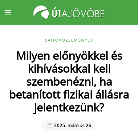
Fő tartalom átugrása
SAJTÓKÖZLEMÉNYEK
Milyen előnyökkel és
kihívásokkal kell
szembenézni, ha
betanított fizikai állásra
jelentkezünk?
2025. március 26