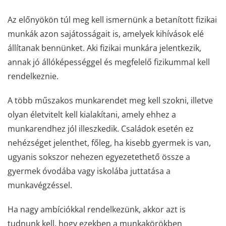
Az előnyökön túl meg kell ismernünk a betanított fizikai
munkák azon sajátosságait is, amelyek kihívások elé
állítanak bennünket. Aki fizikai munkára jelentkezik,
annak jó állóképességgel és megfelelő fizikummal kell
rendelkeznie.
A több műszakos munkarendet meg kell szokni, illetve
olyan életvitelt kell kialakítani, amely ehhez a
munkarendhez jól illeszkedik. Családok esetén ez
nehézséget jelenthet, főleg, ha kisebb gyermek is van,
ugyanis sokszor nehezen egyezetethető össze a
gyermek óvodába vagy iskolába juttatása a
munkavégzéssel.
Ha nagy ambíciókkal rendelkezünk, akkor azt is
tudnunk kell, hogy ezekben a munkakörökben