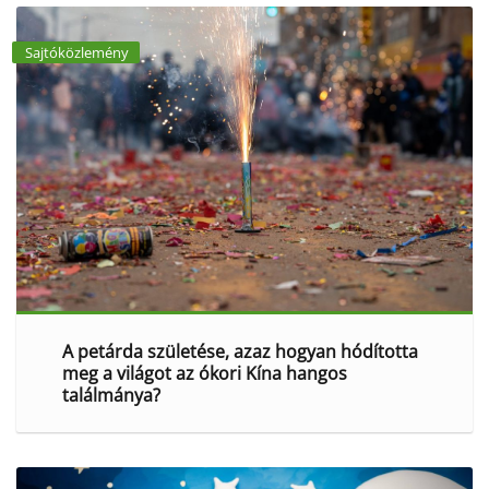
Sajtóközlemény
A petárda születése, azaz hogyan hódította
meg a világot az ókori Kína hangos
találmánya?