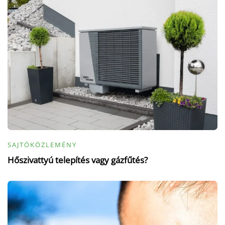
SAJTÓKÖZLEMÉNY
Hőszivattyú telepítés vagy gázfűtés?