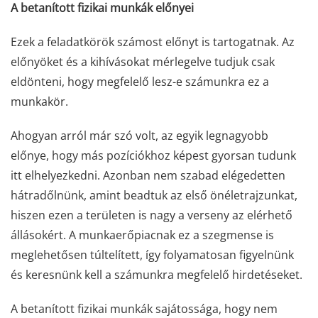
A betanított fizikai munkák előnyei
Ezek a feladatkörök számost előnyt is tartogatnak. Az
előnyöket és a kihívásokat mérlegelve tudjuk csak
eldönteni, hogy megfelelő lesz-e számunkra ez a
munkakör.
Ahogyan arról már szó volt, az egyik legnagyobb
előnye, hogy más pozíciókhoz képest gyorsan tudunk
itt elhelyezkedni. Azonban nem szabad elégedetten
hátradőlnünk, amint beadtuk az első önéletrajzunkat,
hiszen ezen a területen is nagy a verseny az elérhető
állásokért. A munkaerőpiacnak ez a szegmense is
meglehetősen túltelített, így folyamatosan figyelnünk
és keresnünk kell a számunkra megfelelő hirdetéseket.
A betanított fizikai munkák sajátossága, hogy nem