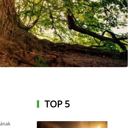
TOP 5
yának