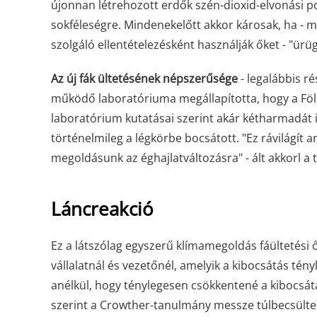
újonnan létrehozott erdők szén-dioxid-elvonási pot
sokféleségre. Mindenekelőtt akkor károsak, ha - m
szolgáló ellentételezésként használják őket - "ür
Az új fák ültetésének népszerűsége
- legalábbis r
működő laboratóriuma megállapította, hogy a Földö
laboratórium kutatásai szerint akár kétharmadát
történelmileg a légkörbe bocsátott. "Ez rávilágít a
megoldásunk az éghajlatváltozásra" - ált akkorl a
Láncreakció
Ez a látszólag egyszerű klímamegoldás fáültetési ő
vállalatnál és vezetőnél, amelyik a kibocsátás tény
anélkül, hogy ténylegesen csökkentené a kibocsátás
szerint a Crowther-tanulmány messze túlbecsülte a