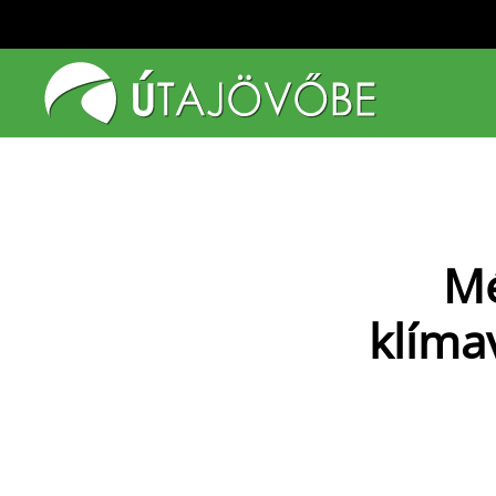
Fő tartalom átugrása
Mé
klíma