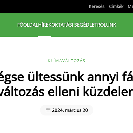
Keresés
Címkék
Mé
FŐOLDAL
HÍREK
OKTATÁSI SEGÉDLET
RÓLUNK
KLÍMAVÁLTOZÁS
gse ültessünk annyi fá
változás elleni küzdel
2024. március 20