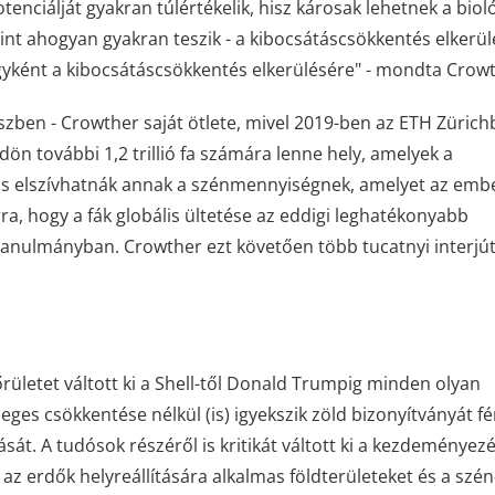
enciálját gyakran túlértékelik, hisz károsak lehetnek a bioló
int ahogyan gyakran teszik - a kibocsátáscsökkentés elkerü
ügyként a kibocsátáscsökkentés elkerülésére" - mondta Crow
észben - Crowther saját ötlete, mivel 2019-ben az ETH Züric
n további 1,2 trillió fa számára lenne hely, amelyek a
 is elszívhatnák annak a szénmennyiségnek, amelyet az emb
rra, hogy a fák globális ültetése az eddigi leghatékonyabb
 tanulmányban. Crowther ezt követően több tucatnyi interjút
rületet váltott ki a Shell-től Donald Trumpig minden olyan
leges csökkentése nélkül (is) igyekszik zöld bizonyítványát fé
át. A tudósok részéről is kritikát váltott ki a kezdeményezé
z erdők helyreállítására alkalmas földterületeket és a szén