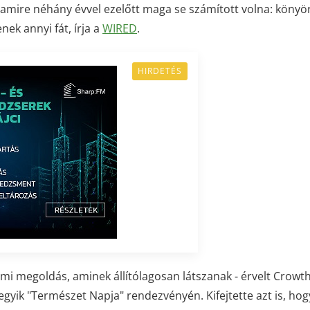
amire néhány évvel ezelőtt maga se számított volna: könyö
ek annyi fát, írja a
WIRED
.
HIRDETÉS
i megoldás, aminek állítólagosan látszanak - érvelt Crowth
egyik "Természet Napja" rendezvényén. Kifejtette azt is, hog