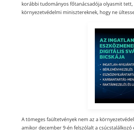
korábbi tudományos főtanácsadója olyasmit tett, 
környezetvédelmi minisztereknek, hogy ne ültessen
A tömeges faültetvények nem az a környezetvédelm
amikor december 9-én felszólalt a csúcstalálkozó 