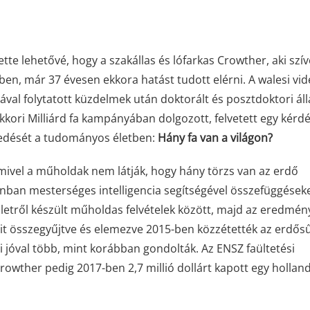
tette lehetővé, hogy a szakállas és lófarkas Crowther, aki szí
ben, már 37 évesen ekkora hatást tudott elérni. A walesi vid
iával folytatott küzdelmek után doktorált és posztdoktori áll
akkori Milliárd fa kampányában dolgozott, felvetett egy kérdé
kedését a tudományos életben:
Hány fa van a világon?
mivel a műholdak nem látják, hogy hány törzs van az erdő
onban mesterséges intelligencia segítségével összefüggések
rületről készült műholdas felvételek között, majd az eredmén
ait összegyűjtve és elemezve 2015-ben közzétették az erdős
mi jóval több, mint korábban gondolták. Az ENSZ faültetési
 Crowther pedig 2017-ben 2,7 millió dollárt kapott egy hollan