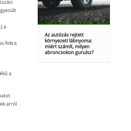
tozási
Egyesült
) a
Az autózás rejtett
környezeti lábnyoma:
us-fokra
miért számít, milyen
abroncsokon gurulsz?
tékű a
matot
ek arról