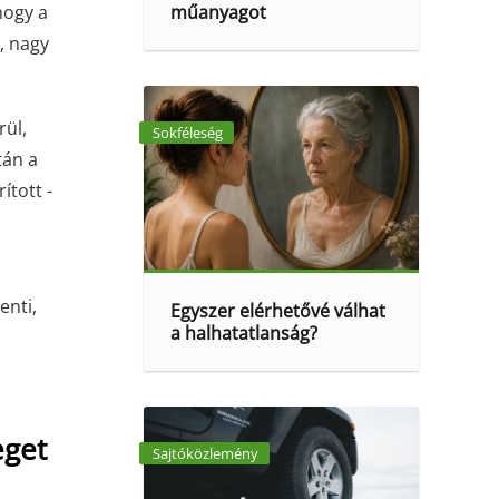
műanyagot
hogy a
, nagy
rül,
Sokféleség
tán a
ított -
enti,
Egyszer elérhetővé válhat
a halhatatlanság?
eget
Sajtóközlemény