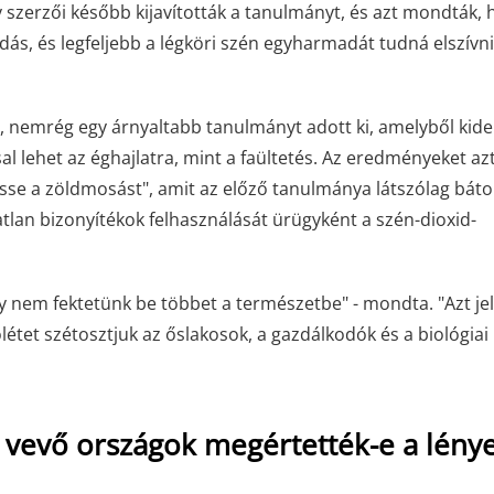
zerzői később kijavították a tanulmányt, és azt mondták, 
dás, és legfeljebb a légköri szén egyharmadát tudná elszívni
, nemrég egy árnyaltabb tanulmányt adott ki, amelyből kide
lehet az éghajlatra, mint a faültetés. Az eredményeket az
e a zöldmosást", amit az előző tanulmánya látszólag bátor
tlan bizonyítékok felhasználását ürügyként a szén-dioxid-
 nem fektetünk be többet a természetbe" - mondta. "Azt jel
jólétet szétosztjuk az őslakosok, a gazdálkodók és a biológiai
 vevő országok megértették-e a lény