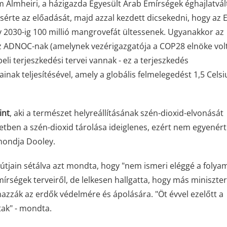
 Almheiri, a házigazda Egyesült Arab Emírségek éghajlatvál
sérte az előadását, majd azzal kezdett dicsekedni, hogy az 
2030-ig 100 millió mangrovefát ültessenek. Ugyanakkor az
 az ADNOC-nak (amelynek vezérigazgatója a COP28 elnöke volt
beli terjeszkedési tervei vannak - ez a terjeszkedés
inak teljesítésével, amely a globális felmelegedést 1,5 Celsi
int
, aki a természet helyreállításának szén-dioxid-elvonását
etben a szén-dioxid tárolása ideiglenes, ezért nem egyenér
 mondja Dooley.
útjain sétálva azt mondta, hogy "nem ismeri eléggé a folya
írségek terveiről, de lelkesen hallgatta, hogy más miniszter
azzák az erdők védelmére és ápolására. "Öt évvel ezelőtt a
tak" - mondta.