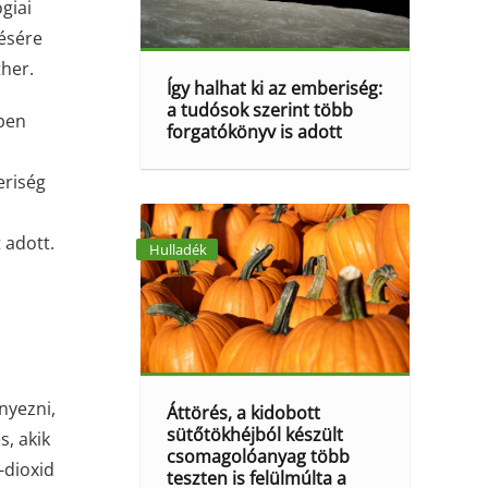
giai
lésére
ther.
Így halhat ki az emberiség:
a tudósok szerint több
hben
forgatókönyv is adott
eriség
 adott.
Hulladék
nyezni,
Áttörés, a kidobott
sütőtökhéjból készült
s, akik
csomagolóanyag több
-dioxid
teszten is felülmúlta a