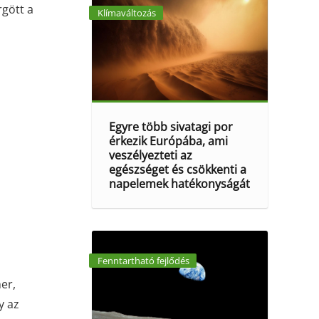
rgött a
Klímaváltozás
Egyre több sivatagi por
érkezik Európába, ami
veszélyezteti az
egészséget és csökkenti a
napelemek hatékonyságát
Fenntartható fejlődés
er,
y az