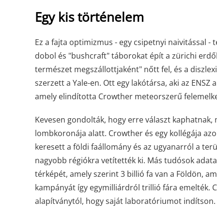
Egy kis történelem
Ez a fajta optimizmus - egy csipetnyi naivitással - 
dobol és "bushcraft" táborokat épít a zürichi erdő
természet megszállottjaként" nőtt fel, és a diszlex
szerzett a Yale-en. Ott egy lakótársa, aki az ENSZ 
amely elindította Crowther meteorszerű felemel
Kevesen gondolták, hogy erre választ kaphatnak, 
lombkoronája alatt. Crowther és egy kollégája az
keresett a földi faállomány és az ugyanarról a te
nagyobb régiókra vetítették ki. Más tudósok adat
térképét, amely szerint 3 billió fa van a Földön, a
kampányát így egymilliárdról trillió fára emelték.
alapítványtól, hogy saját laboratóriumot indítson.