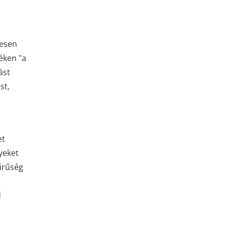
vesen
éken "a
ást
st,
et
yeket
űrűség
d