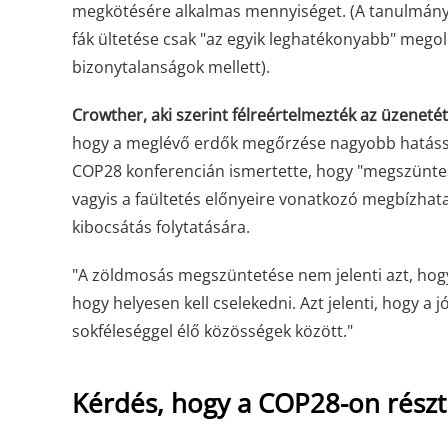
megkötésére alkalmas mennyiséget. (A tanulmány s
fák ültetése csak "az egyik leghatékonyabb" megol
bizonytalanságok mellett).
Crowther, aki szerint félreértelmezték az üzenetét
hogy a meglévő erdők megőrzése nagyobb hatással 
COP28 konferencián ismertette, hogy "megszüntess
vagyis a faültetés előnyeire vonatkozó megbízhata
kibocsátás folytatására.
"A zöldmosás megszüntetése nem jelenti azt, hogy
hogy helyesen kell cselekedni. Azt jelenti, hogy a 
sokféleséggel élő közösségek között."
Kérdés, hogy a COP28-on részt