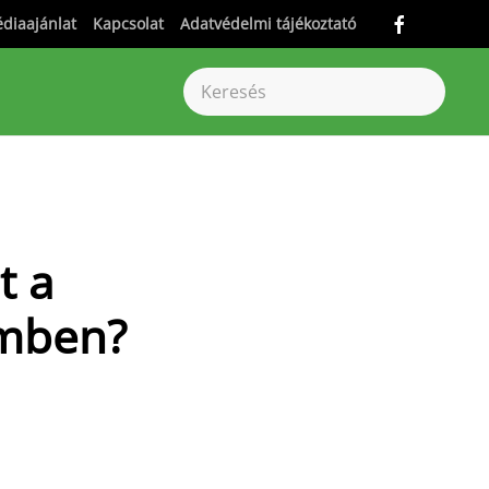
diaajánlat
Kapcsolat
Adatvédelmi tájékoztató
t a
emben?