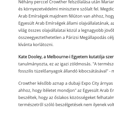
Néhány perccel Crowther felszólalása után Mariam
és környezetvédelmi minisztere szólalt fel. Megdic
Arab Emírségek majdnem félúton van ahhoz, hogy 
Egyesült Arab Emírségek állami olajvállalatának,
világ összes olajvállalatai közül a legnagyobb jövő
összeegyeztethetetlen a Párizsi Megállapodás célja
kívánta korlátozni.
Kate Dooley, a Melbourne-i Egyetem kutatója szer
tanulmányozta, ez az igazi zöldmosás. "A termész
fosszilis tüzelőanyagok állandó kibocsátásával" -
Crowther később aznap a dubaji Expo City árnyas 
ahhoz, hogy ítéletet mondjon" az Egyesült Arab Em
beszéltek, hogy az őslakos közösségeket felhatalm
természetről szóló beszélgetések nem ilyenek vol