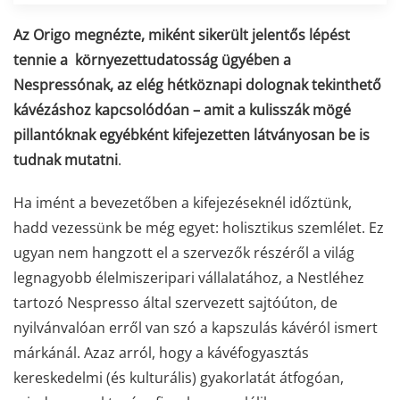
Az Origo megnézte, miként sikerült jelentős lépést
tennie a környezettudatosság ügyében a
Nespressónak, az elég hétköznapi dolognak tekinthető
kávézáshoz kapcsolódóan – amit a kulisszák mögé
pillantóknak egyébként kifejezetten látványosan be is
tudnak mutatni
.
Ha imént a bevezetőben a kifejezéseknél időztünk,
hadd vezessünk be még egyet: holisztikus szemlélet. Ez
ugyan nem hangzott el a szervezők részéről a világ
legnagyobb élelmiszeripari vállalatához, a Nestléhez
tartozó Nespresso által szervezett sajtóúton, de
nyilvánvalóan erről van szó a kapszulás kávéról ismert
márkánál. Azaz arról, hogy a kávéfogyasztás
kereskedelmi (és kulturális) gyakorlatát átfogóan,