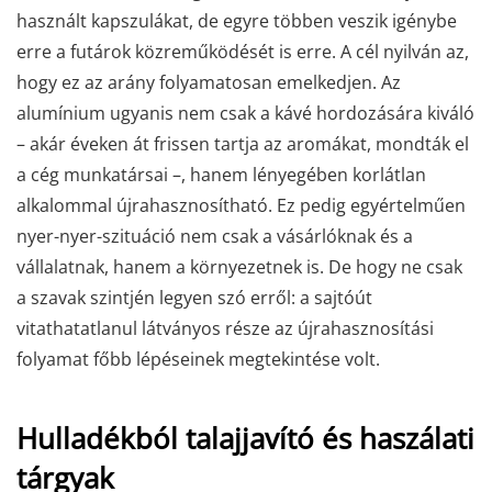
használt kapszulákat, de egyre többen veszik igénybe
erre a futárok közreműködését is erre. A cél nyilván az,
hogy ez az arány folyamatosan emelkedjen. Az
alumínium ugyanis nem csak a kávé hordozására kiváló
– akár éveken át frissen tartja az aromákat, mondták el
a cég munkatársai –, hanem lényegében korlátlan
alkalommal újrahasznosítható. Ez pedig egyértelműen
nyer-nyer-szituáció nem csak a vásárlóknak és a
vállalatnak, hanem a környezetnek is. De hogy ne csak
a szavak szintjén legyen szó erről: a sajtóút
vitathatatlanul látványos része az újrahasznosítási
folyamat főbb lépéseinek megtekintése volt.
Hulladékból talajjavító és haszálati
tárgyak