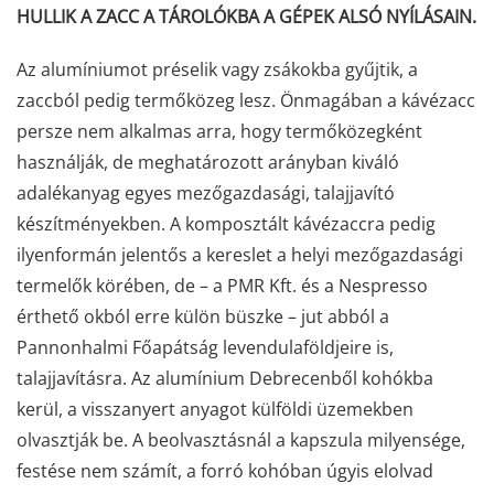
HULLIK A ZACC A TÁROLÓKBA A GÉPEK ALSÓ NYÍLÁSAIN.
Az alumíniumot préselik vagy zsákokba gyűjtik, a
zaccból pedig termőközeg lesz. Önmagában a kávézacc
persze nem alkalmas arra, hogy termőközegként
használják, de meghatározott arányban kiváló
adalékanyag egyes mezőgazdasági, talajjavító
készítményekben. A komposztált kávézaccra pedig
ilyenformán jelentős a kereslet a helyi mezőgazdasági
termelők körében, de – a PMR Kft. és a Nespresso
érthető okból erre külön büszke – jut abból a
Pannonhalmi Főapátság levendulaföldjeire is,
talajjavításra. Az alumínium Debrecenből kohókba
kerül, a visszanyert anyagot külföldi üzemekben
olvasztják be. A beolvasztásnál a kapszula milyensége,
festése nem számít, a forró kohóban úgyis elolvad