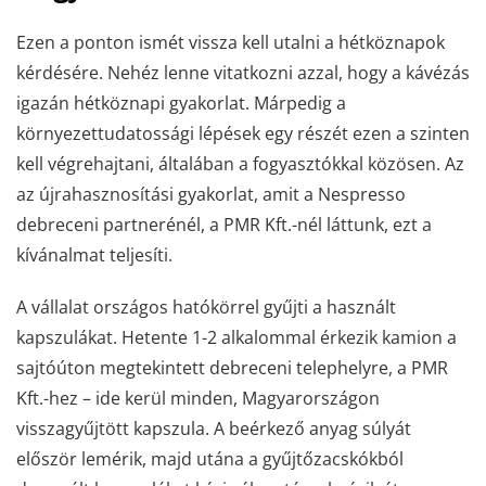
Ezen a ponton ismét vissza kell utalni a hétköznapok
kérdésére. Nehéz lenne vitatkozni azzal, hogy a kávézás
igazán hétköznapi gyakorlat. Márpedig a
környezettudatossági lépések egy részét ezen a szinten
kell végrehajtani, általában a fogyasztókkal közösen. Az
az újrahasznosítási gyakorlat, amit a Nespresso
debreceni partnerénél, a PMR Kft.-nél láttunk, ezt a
kívánalmat teljesíti.
A vállalat országos hatókörrel gyűjti a használt
kapszulákat. Hetente 1-2 alkalommal érkezik kamion a
sajtóúton megtekintett debreceni telephelyre, a PMR
Kft.-hez – ide kerül minden, Magyarországon
visszagyűjtött kapszula. A beérkező anyag súlyát
először lemérik, majd utána a gyűjtőzacskókból