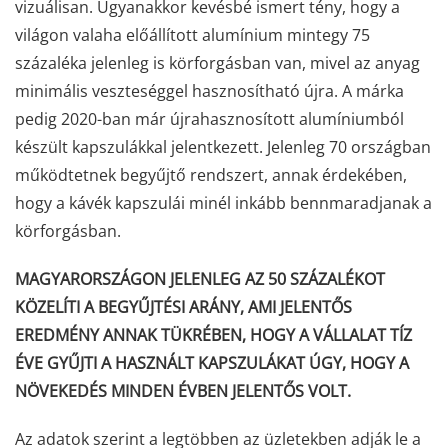
vizuálisan. Ugyanakkor kevésbé ismert tény, hogy a
világon valaha előállított alumínium mintegy 75
százaléka jelenleg is körforgásban van, mivel az anyag
minimális veszteséggel hasznosítható újra. A márka
pedig 2020-ban már újrahasznosított alumíniumból
készült kapszulákkal jelentkezett. Jelenleg 70 országban
működtetnek begyűjtő rendszert, annak érdekében,
hogy a kávék kapszulái minél inkább bennmaradjanak a
körforgásban.
MAGYARORSZÁGON JELENLEG AZ 50 SZÁZALÉKOT
KÖZELÍTI A BEGYŰJTÉSI ARÁNY, AMI JELENTŐS
EREDMÉNY ANNAK TÜKRÉBEN, HOGY A VÁLLALAT TÍZ
ÉVE GYŰJTI A HASZNÁLT KAPSZULÁKAT ÚGY, HOGY A
NÖVEKEDÉS MINDEN ÉVBEN JELENTŐS VOLT.
Az adatok szerint a legtöbben az üzletekben adják le a