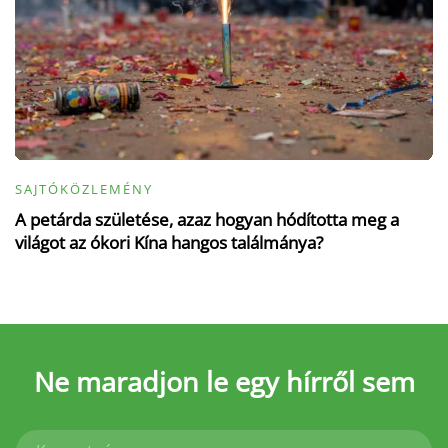
SAJTÓKÖZLEMÉNY
A petárda születése, azaz hogyan hódította meg a
világot az ókori Kína hangos találmánya?
Ne maradjon le
egy hírről sem