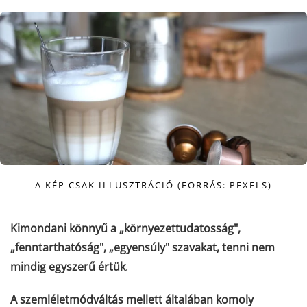
A KÉP CSAK ILLUSZTRÁCIÓ (FORRÁS: PEXELS)
Kimondani könnyű a „környezettudatosság",
„fenntarthatóság", „egyensúly" szavakat, tenni nem
mindig egyszerű értük
.
A szemléletmódváltás mellett általában komoly