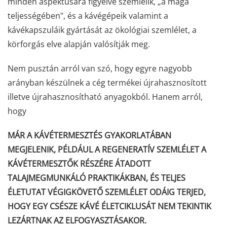
minden aspektusára figyelve szemlélik, „a maga
teljességében", és a kávégépeik valamint a
kávékapszuláik gyártását az ökológiai szemlélet, a
körforgás elve alapján valósítják meg.
Nem pusztán arról van szó, hogy egyre nagyobb
arányban készülnek a cég termékei újrahasznosított
illetve újrahasznosítható anyagokból. Hanem arról,
hogy
MÁR A KÁVÉTERMESZTÉS GYAKORLATÁBAN
MEGJELENIK, PÉLDÁUL A REGENERATÍV SZEMLÉLET A
KÁVÉTERMESZTŐK RÉSZÉRE ÁTADOTT
TALAJMEGMUNKÁLÓ PRAKTIKÁKBAN, ÉS TELJES
ÉLETUTAT VÉGIGKÖVETŐ SZEMLÉLET ODÁIG TERJED,
HOGY EGY CSÉSZE KÁVÉ ÉLETCIKLUSÁT NEM TEKINTIK
LEZÁRTNAK AZ ELFOGYASZTÁSAKOR.