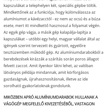
kapszulákat a telephelyen két, speciális gépbe töltik.
Mindkettőnek az a funkciója, hogy különválassza az
alumíniumot a kávézacctól - ez nem az ocsú és a búza
esete, mert itt mindkettő hasznosul a folyamat végén.
Az egyik gép vágja, a másik gép kalapálja-lapítja a
kapszulákat – utóbbi egy helyi, magyar vállalat által az
igények szerint tervezett és gyártott, egyelőre
tesztüzemben működő gép. Az alumíniumdarabokból a
berebdezések kirázzák a szárítás során poros állagot
felvett zaccot. Amit ilyenkor látni lehet, az valóban
látványos példája mindannak, amit körforgásos
gazdaságnak, újrahasznosításnak, illetve az ide
sorolható gyakorlatoknak gondolunk.
MIKÖZBEN APRÓ ALUMÍNIUMDARABOK HULLANAK A
VÁGÓGÉP MEGFELELŐ KIVEZETÉSÉBŐL, VASTAGON