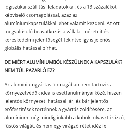
logisztikai-szállítási feladatokkal, és a 13 százalékot
képviselő csomagolással, azaz az
alumíniumkapszulákkal lehet valamit kezdeni. Az ott
megvalósuló beavatkozás a vállalat méreteit és
kereskedelmi jelentőségét tekintve így is jelenős
globális hatással bírhat.
DE MIÉRT ALUMÍNIUMBÓL KÉSZÜLNEK A KAPSZULÁK?
NEM TÚL PAZARLÓ EZ?
Az alumíniumgyártás önmagában nem tartozik a
környezetvédők ideális esettanulmányai közé, hiszen
jelentős környezeti hatással jár, és bár jelentős
erőfeszítések történnek a gyártás zöldítésére, az
alumínium még mindig inkább a kohók, olvasztók izzó,
füstös világát, és nem egy virágzó rétet idéz fel