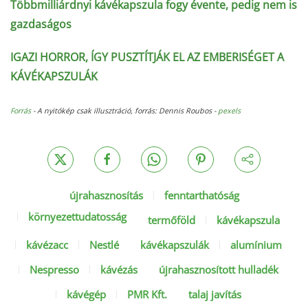
Többmilliárdnyi kávékapszula fogy évente, pedig nem is
gazdaságos
IGAZI HORROR, ÍGY PUSZTÍTJÁK EL AZ EMBERISÉGET A
KÁVÉKAPSZULÁK
Forrás
- A nyitókép csak illusztráció, forrás: Dennis Roubos -
pexels
újrahasznosítás
fenntarthatóság
környezettudatosság
termőföld
kávékapszula
kávézacc
Nestlé
kávékapszulák
alumínium
Nespresso
kávézás
újrahasznosított hulladék
kávégép
PMR Kft.
talaj javítás