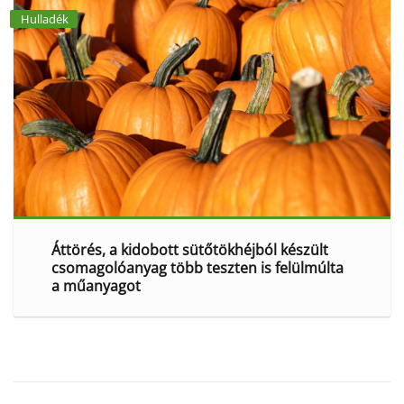
Hulladék
Áttörés, a kidobott sütőtökhéjból készült
csomagolóanyag több teszten is felülmúlta
a műanyagot