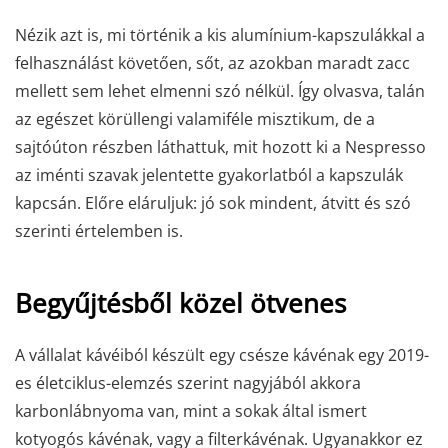
Nézik azt is, mi történik a kis alumínium-kapszulákkal a
felhasználást követően, sőt, az azokban maradt zacc
mellett sem lehet elmenni szó nélkül. Így olvasva, talán
az egészet körüllengi valamiféle misztikum, de a
sajtóúton részben láthattuk, mit hozott ki a Nespresso
az iménti szavak jelentette gyakorlatból a kapszulák
kapcsán. Előre eláruljuk: jó sok mindent, átvitt és szó
szerinti értelemben is.
Begyűjtésből közel ötvenes
A vállalat kávéiból készült egy csésze kávénak egy 2019-
es életciklus-elemzés szerint nagyjából akkora
karbonlábnyoma van, mint a sokak által ismert
kotyogós kávénak, vagy a filterkávénak. Ugyanakkor ez