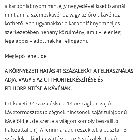
a karbonlábnyom mintegy negyedével kisebb annál,
mint ami a szemeskávéhoz vagy az őrölt kávéhoz
köthető. Van ugyanakkor a karbonlábnyom teljes
szerkezetében néhány körülmény, amit – jelenleg
legalábbis – adottnak kell elfogadni.
Meglepő lehet, de
A KÖRNYEZETI HATÁS 41 SZÁZALÉKÁT A FELHASZNÁLÁS
ADJA, VAGYIS AZ OTTHONI ELKÉSZÍTÉSE ÉS
FELHÖRPINTÉSE A KÁVÉNAK.
Ezt követi 32 százalékkal a 14 országban zajló
kávétermesztés (a cégnek nincsenek saját tulajdonú
kávéföldjei, de szerte a világon komoly beszállítói
hálózattal bír). A fennmaradó részekkel, a pusztán 3
százalékot kiadó gyártással, az 5 százalékot adó