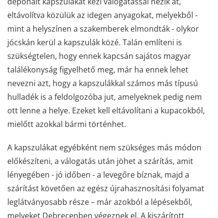
deponált kapszulákat kézi válogatással nézik át,
eltávolítva közülük az idegen anyagokat, melyekből -
mint a helyszínen a szakemberek elmondták - olykor
jócskán kerül a kapszulák közé. Talán említeni is
szükségtelen, hogy ennek kapcsán sajátos magyar
találékonyság figyelhető meg, már ha ennek lehet
nevezni azt, hogy a kapszulákkal számos más típusú
hulladék is a feldolgozóba jut, amelyeknek pedig nem
ott lenne a helye. Ezeket kell eltávolítani a kupacokból,
mielőtt azokkal bármi történhet.
A kapszulákat egyébként nem szükséges más módon
előkészíteni, a válogatás után jöhet a szárítás, amit
lényegében - jó időben - a levegőre bíznak, majd a
szárítást követően az egész újrahasznosítási folyamat
leglátványosabb része – már azokból a lépésekből,
melyeket Debrecenben végeznek el. A kiszárított