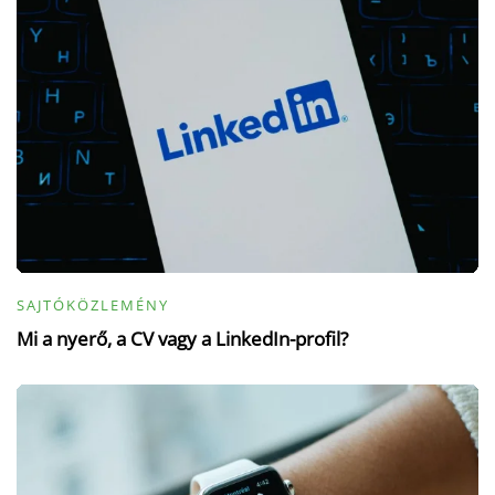
SAJTÓKÖZLEMÉNY
Mi a nyerő, a CV vagy a LinkedIn-profil?