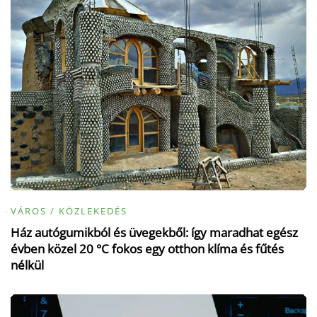
VÁROS / KÖZLEKEDÉS
Ház autógumikból és üvegekből: így maradhat egész
évben közel 20 °C fokos egy otthon klíma és fűtés
nélkül