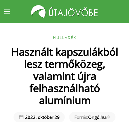
Fő tartalom átugrása
HULLADÉK
Használt kapszulákból
lesz termőközeg,
valamint újra
felhasználható
alumínium
2022. október 29
Forrás:
Origó.hu