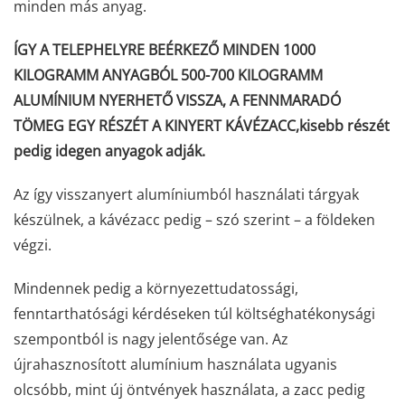
minden más anyag.
ÍGY A TELEPHELYRE BEÉRKEZŐ MINDEN 1000
KILOGRAMM ANYAGBÓL 500-700 KILOGRAMM
ALUMÍNIUM NYERHETŐ VISSZA, A FENNMARADÓ
TÖMEG EGY RÉSZÉT A KINYERT KÁVÉZACC,
kisebb részét
pedig idegen anyagok adják.
Az így visszanyert alumíniumból használati tárgyak
készülnek, a kávézacc pedig – szó szerint – a földeken
végzi.
Mindennek pedig a környezettudatossági,
fenntarthatósági kérdéseken túl költséghatékonysági
szempontból is nagy jelentősége van. Az
újrahasznosított alumínium használata ugyanis
olcsóbb, mint új öntvények használata, a zacc pedig