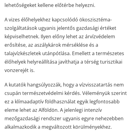
lehetőségeket kellene előtérbe helyezni.
A vizes élőhelyekhez kapcsolódó ökoszisztéma-
szolgáltatások ugyanis jelentős gazdasági értéket
képviselhetnek. Ilyen előny lehet az árvízvédelem
erősítése, az aszálykárok mérséklése és a
talajvízkészletek utánpótlása. Emellett a természetes
élőhelyek helyreállítása javíthatja a térség turisztikai
vonzerejét is.
A kutatók hangsúlyozzák, hogy a vízvisszatartás nem
csupán természetvédelmi kérdés. Véleményük szerint
ez a klímaadaptív földhasználat egyik legfontosabb
eleme lehet az Alföldön. A jelenlegi intenzív
mezőgazdasági rendszer ugyanis egyre nehezebben
alkalmazkodik a megváltozott körülményekhez.