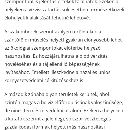
szempontból is jelentős értékek találhatók. Ezeken a
helyeken a vízvisszatartás sok esetben természetközeli
élőhelyek kialakítását tehetné lehetővé.
A szakemberek szerint az ilyen területeken a
szántóföldi művelés helyett gyakran előnyösebb lehet
az ökológiai szempontokat előtérbe helyező
hasznosítás. Ez hozzájárulhatna a biodiverzitás
növeléséhez és a táj ellenálló képességének
javításához. Emellett illeszkedne a hazai és uniós
környezetvédelmi célkitűzésekhez is.
A második zónába olyan területek kerültek, ahol
szintén magas a belvíz előfordulásának valószínűsége,
de nincs természetvédelmi oltalom. Ezeken a helyeken
a kutatók szerint a jelenlegi, sokszor veszteséges
gazdálkodási formák helyett más hasznosítási