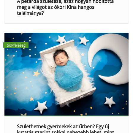
A petárda születése, azaz hogyan hódította
meg a világot az ókori Kína hangos
találmánya?
Sokféleség
Születhetnek gyermekek az űrben? Egy új
kutatás szerint sokkal nehezebb lehet, mint