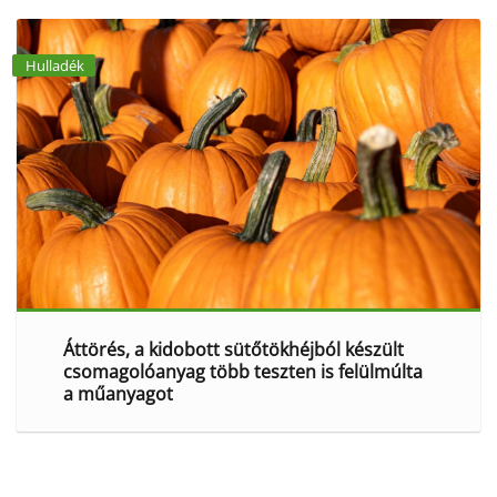
Hulladék
Áttörés, a kidobott sütőtökhéjból készült
csomagolóanyag több teszten is felülmúlta
a műanyagot