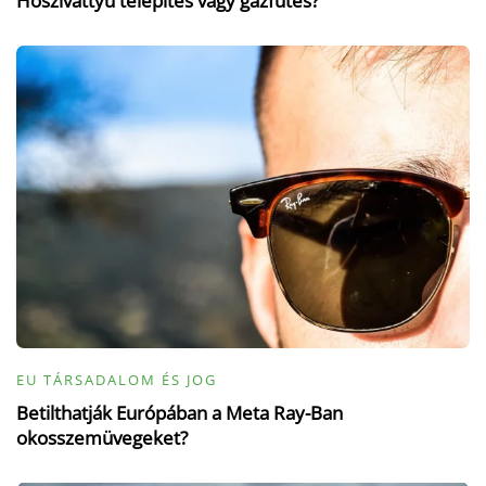
Hőszivattyú telepítés vagy gázfűtés?
EU TÁRSADALOM ÉS JOG
Betilthatják Európában a Meta Ray-Ban
okosszemüvegeket?