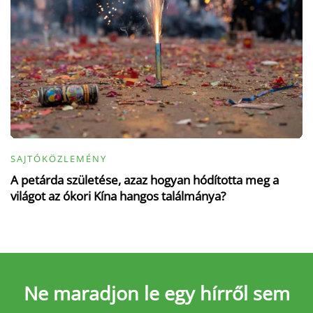
SAJTÓKÖZLEMÉNY
A petárda születése, azaz hogyan hódította meg a
világot az ókori Kína hangos találmánya?
Ne maradjon le
egy hírről sem