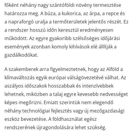
főként néhány nagy szántóföldi növény termesztése
határozza meg. A búza, a kukorica, az árpa, a repce és
a napraforgó uralja a termőterületek jelentős részét. Ez
a rendszer hosszú időn keresztül eredményesen
működött. Az egyre gyakoribb szélsőséges időjárási
események azonban komoly kihívások elé állítják a
gazdálkodókat.
A szakemberek arra figyelmeztetnek, hogy az Alföld a
klímaváltozás egyik európai válságövezetévé válhat. Az
aszályos időszakok hosszabbak és intenzívebbek
lehetnek, miközben a talaj egyre kevesebb nedvességet
képes megőrizni. Emiatt szerintük nem elegendő
néhány technológiai fejlesztés vagy új mezőgazdasági
eszköz bevezetése. A földhasználat egész
rendszerének újragondolására lehet szükség.