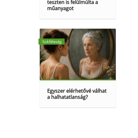
teszten is felülmúlta a
műanyagot
Sokféleség
Egyszer elérhetővé válhat
a halhatatlanság?