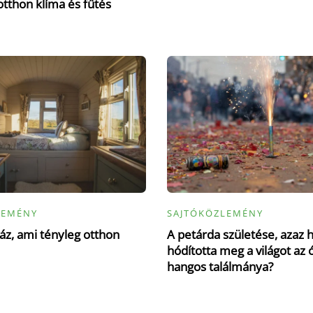
otthon klíma és fűtés
LEMÉNY
SAJTÓKÖZLEMÉNY
z, ami tényleg otthon
A petárda születése, azaz 
hódította meg a világot az 
hangos találmánya?