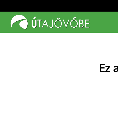
Fő tartalom átugrása
Ez 