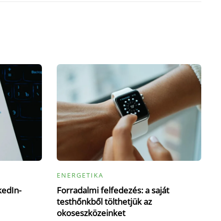
ENERGETIKA
kedIn-
Forradalmi felfedezés: a saját
testhőnkből tölthetjük az
okoseszközeinket