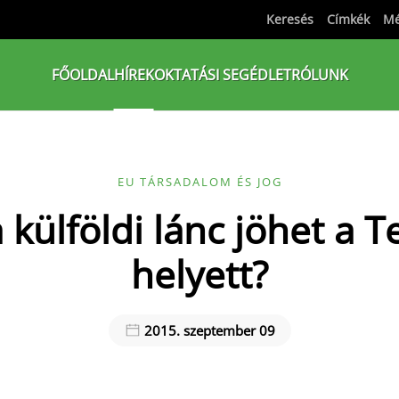
Keresés
Címkék
Mé
FŐOLDAL
HÍREK
OKTATÁSI SEGÉDLET
RÓLUNK
EU TÁRSADALOM ÉS JOG
a külföldi lánc jöhet a T
helyett?
2015. szeptember 09