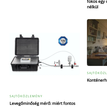
fokos egy 
nélkül
SAJTÓKÖZ
Konténerhá
SAJTÓKÖZLEMÉNY
Levegőminőség mérő: miért fontos