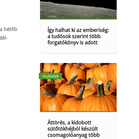
a hétfői
Így halhat ki az emberiség:
a tudósok szerint több
dél-
forgatókönyv is adott
Hulladék
Áttörés, a kidobott
sütőtökhéjból készült
csomagolóanyag több