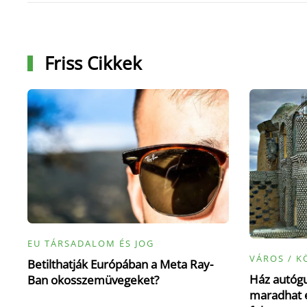
Friss Cikkek
EU TÁRSADALOM ÉS JOG
VÁROS / K
Betilthatják Európában a Meta Ray-
Ház autógu
Ban okosszemüvegeket?
maradhat e