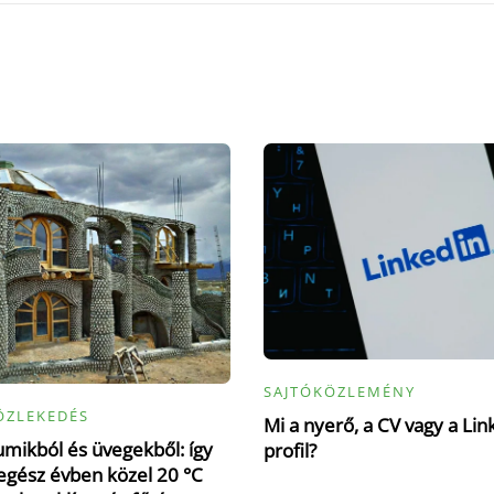
SAJTÓKÖZLEMÉNY
ÖZLEKEDÉS
Mi a nyerő, a CV vagy a Lin
mikból és üvegekből: így
profil?
gész évben közel 20 °C