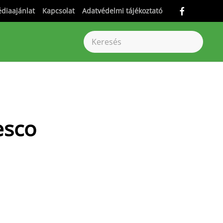
diaajánlat
Kapcsolat
Adatvédelmi tájékoztató
esco