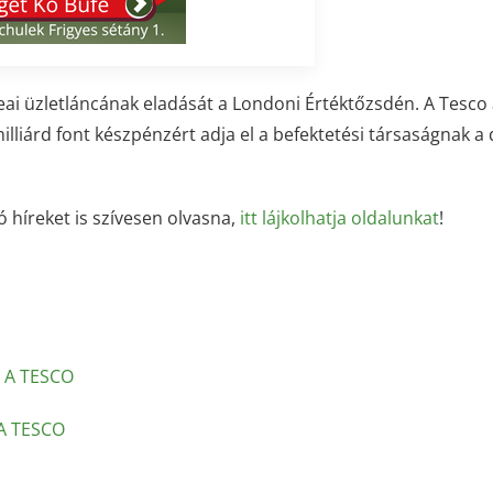
reai üzletláncának eladását a Londoni Értéktőzsdén. A Tesco 
illiárd font készpénzért adja el a befektetési társaságnak a 
ó híreket is szívesen olvasna,
itt lájkolhatja oldalunkat
!
A A TESCO
A TESCO