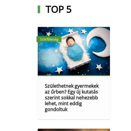
TOP 5
Sokféleség
Születhetnek gyermekek
az űrben? Egy új kutatás
szerint sokkal nehezebb
lehet, mint eddig
gondoltuk