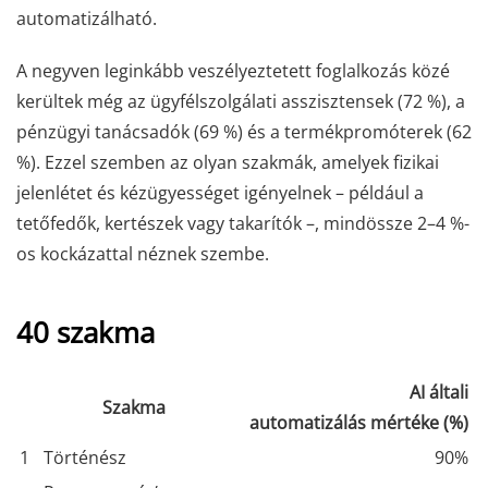
automatizálható.
A negyven leginkább veszélyeztetett foglalkozás közé
kerültek még az ügyfélszolgálati asszisztensek (72 %), a
pénzügyi tanácsadók (69 %) és a termékpromóterek (62
%). Ezzel szemben az olyan szakmák, amelyek fizikai
jelenlétet és kézügyességet igényelnek – például a
tetőfedők, kertészek vagy takarítók –, mindössze 2–4 %-
os kockázattal néznek szembe.
40 szakma
AI általi
Szakma
automatizálás mértéke (%)
1
Történész
90%