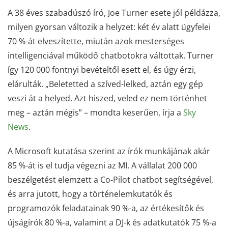
A 38 éves szabadúszó író, Joe Turner esete jól példázza,
milyen gyorsan változik a helyzet: két év alatt ügyfelei
70 %-át elveszítette, miután azok mesterséges
intelligenciával működő chatbotokra váltottak. Turner
így 120 000 fontnyi bevételtől esett el, és úgy érzi,
elárulták. „Beletetted a szíved-lelked, aztán egy gép
veszi át a helyed. Azt hiszed, veled ez nem történhet
meg – aztán mégis” – mondta keserűen, írja a
Sky
News
.
A Microsoft kutatása szerint az írók munkájának akár
85 %-át is el tudja végezni az MI. A vállalat 200 000
beszélgetést elemzett a Co-Pilot chatbot segítségével,
és arra jutott, hogy a történelemkutatók és
programozók feladatainak 90 %-a, az értékesítők és
újságírók 80 %-a, valamint a DJ-k és adatkutatók 75 %-a