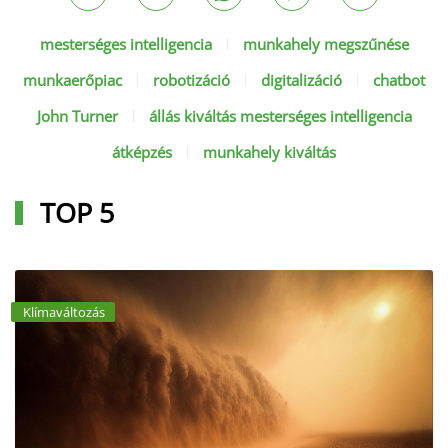
mesterséges intelligencia
munkahely megszűnése
munkaerőpiac
robotizáció
digitalizáció
chatbot
John Turner
állás kiváltás mesterséges intelligencia
átképzés
munkahely kiváltás
TOP 5
Klímaváltozás