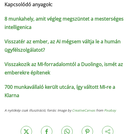
Kapcsolódó anyagok:
8 munkahely, amit végleg megszüntet a mesterséges
intelligenica
Visszatér az ember, az AI mégsem váltja le a humán
ügyfélszolgálatot?
Visszakozik az MI-forradalomtól a Duolingo, ismét az
emberekre építenek
700 munkavállaló került utcára, így váltott MI-re a
Klarna
A nyitókép csak illusztráció, forrás: Image by
CreativeCanvas
from
Pixabay