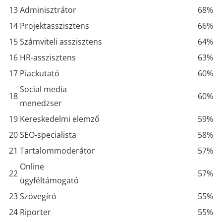
13
Adminisztrátor
68%
14
Projektasszisztens
66%
15
Számviteli asszisztens
64%
16
HR-asszisztens
63%
17
Piackutató
60%
Social media
18
60%
menedzser
19
Kereskedelmi elemző
59%
20
SEO-specialista
58%
21
Tartalommoderátor
57%
Online
22
57%
ügyféltámogató
23
Szövegíró
55%
24
Riporter
55%