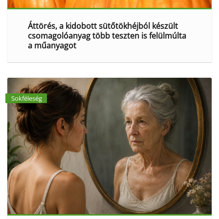
Áttörés, a kidobott sütőtökhéjból készült
csomagolóanyag több teszten is felülmúlta
a műanyagot
Sokféleség