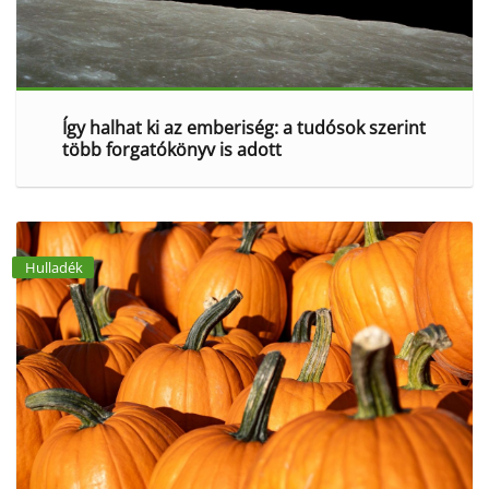
Így halhat ki az emberiség: a tudósok szerint
több forgatókönyv is adott
Hulladék