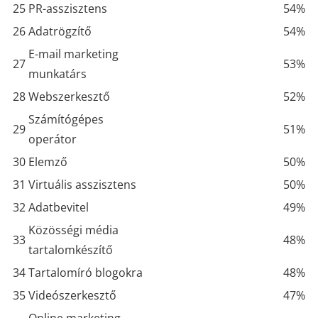
25
PR-asszisztens
54%
26
Adatrögzítő
54%
E-mail marketing
27
53%
munkatárs
28
Webszerkesztő
52%
Számítógépes
29
51%
operátor
30
Elemző
50%
31
Virtuális asszisztens
50%
32
Adatbevitel
49%
Közösségi média
33
48%
tartalomkészítő
34
Tartalomíró blogokra
48%
35
Videószerkesztő
47%