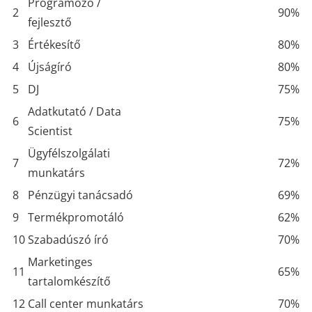
Programozó /
2
90%
fejlesztő
3
Értékesítő
80%
4
Újságíró
80%
5
DJ
75%
Adatkutató / Data
6
75%
Scientist
Ügyfélszolgálati
7
72%
munkatárs
8
Pénzügyi tanácsadó
69%
9
Termékpromotáló
62%
10
Szabadúszó író
70%
Marketinges
11
65%
tartalomkészítő
12
Call center munkatárs
70%