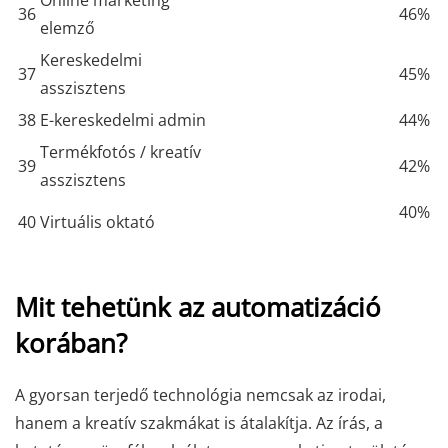
Online marketing
36
46%
elemző
Kereskedelmi
37
45%
asszisztens
38
E-kereskedelmi admin
44%
Termékfotós / kreatív
39
42%
asszisztens
40%
40
Virtuális oktató
Mit tehetünk az automatizáció
korában?
A gyorsan terjedő technológia nemcsak az irodai,
hanem a kreatív szakmákat is átalakítja. Az írás, a