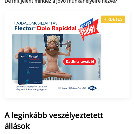
De mit jelent mindez a jövő munkahelyeire nézve?
HIRDETÉS
A leginkább veszélyeztetett
állások