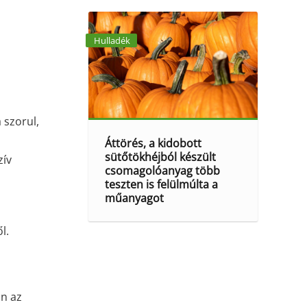
Hulladék
 szorul,
Áttörés, a kidobott
sütőtökhéjból készült
zív
csomagolóanyag több
teszten is felülmúlta a
műanyagot
l.
n az