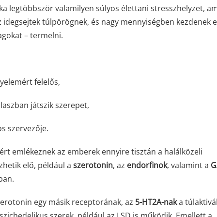
ka legtöbbször valamilyen súlyos élettani stresszhelyzet, a
z idegsejtek túlpörögnek, és nagy mennyiségben kezdenek e
gokat – termelni.
yelemért felelős,
laszban játszik szerepet,
s szervezője.
rt emlékeznek az emberek ennyire tisztán a halálközeli
hetik elő, például a
szerotonin
, az
endorfinok
, valamint a
G
ban.
szerotonin egy másik receptorának, az
5-HT2A-nak
a túlaktiv
szichedelikus szerek, például az LSD is működik. Emellett a