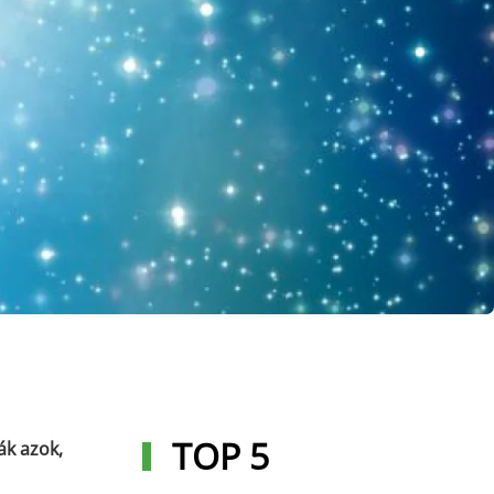
TOP 5
ák azok,