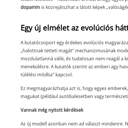
dopamin
is közrejátszhat a látott képek „valóságé
Egy új elmélet az evolúciós hát
A kutatócsoport egy érdekes evolúciós magyarázatt
„halottnak tetteti magát” mechanizmusának modern
mozdulatlanná válik, és tudatosan nem reagál a kü
menekülésre. A kutatók szerint az emberi agy haso
túlélési módba” kapcsol.
Ez megmagyarázhatja azt is, hogy egyes emberek, a
magukat (például autóbalesetben vagy természeti 
Vannak még nyitott kérdések
Az új modell azonban nem ad választ mindenre. 