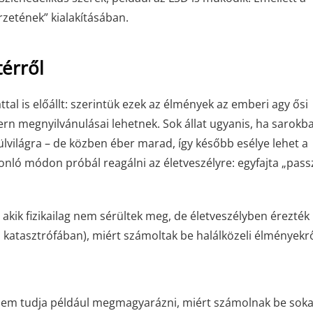
rzetének” kialakításában.
térről
al is előállt: szerintük ezek az élmények az emberi agy ősi
 megnyilvánulásai lehetnek. Sok állat ugyanis, ha sarokba
lvilágra – de közben éber marad, így később esélye lehet a
nló módon próbál reagálni az életveszélyre: egyfajta „pass
kik fizikailag nem sérültek meg, de életveszélyben érezték
katasztrófában), miért számoltak be halálközeli élményekrő
Nem tudja például megmagyarázni, miért számolnak be soka