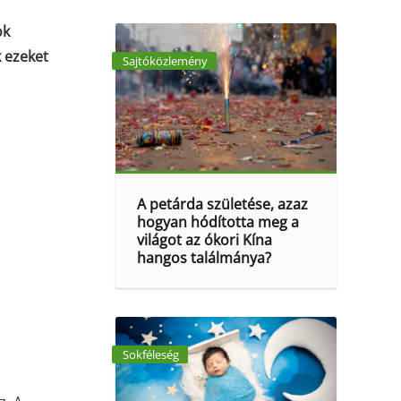
ok
k ezeket
Sajtóközlemény
A petárda születése, azaz
hogyan hódította meg a
világot az ókori Kína
hangos találmánya?
Sokféleség