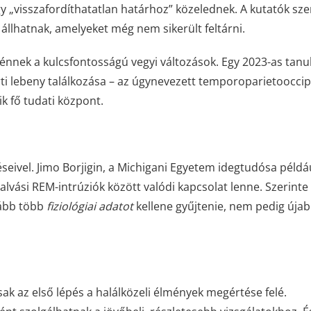
egy „visszafordíthatatlan határhoz” közelednek. A kutatók sze
állhatnak, amelyeket még nem sikerült feltárni.
rténnek a kulcsfontosságú vegyi változások. Egy 2023-as tan
irti lebeny találkozása – az úgynevezett temporoparietooccipi
ik fő tudati központ.
eivel. Jimo Borjigin, a Michigani Egyetem idegtudósa példá
alvási REM-intrúziók között valódi kapcsolat lenne. Szerinte
kább több
fiziológiai adatot
kellene gyűjtenie, nem pedig úja
ak az első lépés a halálközeli élmények megértése felé.