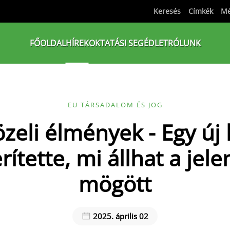
Keresés
Címkék
Mé
FŐOLDAL
HÍREK
OKTATÁSI SEGÉDLET
RÓLUNK
EU TÁRSADALOM ÉS JOG
özeli élmények - Egy új 
rítette, mi állhat a jel
mögött
2025. április 02