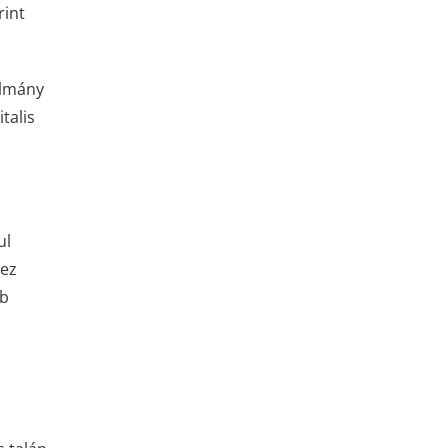
rint
ulmány
talis
ul
 ez
bb