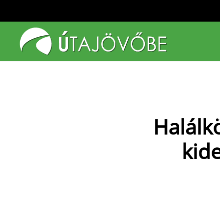
Fő tartalom átugrása
Halálk
kide