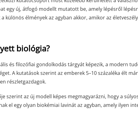
tközi kutatócsoport most közelebb kerülhetett a válaszho
at egy új, átfogó modellt mutatott be, amely lépésről lépés
 a különös élmények az agyban akkor, amikor az életveszél
yett biológia?
uális és filozófiai gondolkodás tárgyát képezik, a modern t
éget. A kutatások szerint az emberek 5–10 százaléka élt már
en részletgazdagok.
ője szerint az új modell képes megmagyarázni, hogy a súlyo
anak el egy olyan biokémiai lavinát az agyban, amely ilyen int