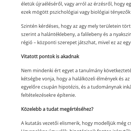
életük újraéléséről, vagy arról az érzésről, hogy 
ezek mögött pszichológiai vagy biológiai tényezők 
Szintén kérdéses, hogy az agy mely területein tö
szerint a halántéklebeny, a falilebeny és a nyaksz
régió – központi szerepet játszhat, mivel ez az egy
Vitatott pontok is akadnak
Nem mindenki ért egyet a tanulmány következtetés
kétségbe vonja, hogy a halálközeli élmények és az 
egyelőre csupán hipotézis, és a tudománynak in
feltételezésekre építenie.
Közelebb a tudat megértéséhez?
A kutatás vezetői elismerik, hogy modelljük még cs