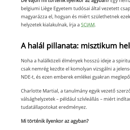
De vajon mi történik ilyenkor az agyban?
Egy nemze
belgiumi Liège Egyetem tudósai által vezetett csap
magyarázza el, hogyan és miért születhetnek ezek
helyzetek kialakulnak, írja a
SCIAM
.
A halál pillanata: misztikum hel
Noha a halálközeli élmények hosszú ideje a spirit
csak nemrég kezdte el komolyan vizsgálni a jelens
NDE-t, és ezen emberek emlékei gyakran meglepő
Charlotte Martial, a tanulmány egyik vezető szerz
válsághelyzetek – például szívleállás – miért indít
tudatállapotokat eredményez.
Mi történik ilyenkor az agyban?