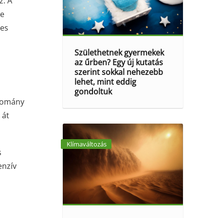
z. A
re
yes
Születhetnek gyermekek
az űrben? Egy új kutatás
szerint sokkal nehezebb
lehet, mint eddig
gondoltuk
udomány
 át
Klímaváltozás
s
enzív