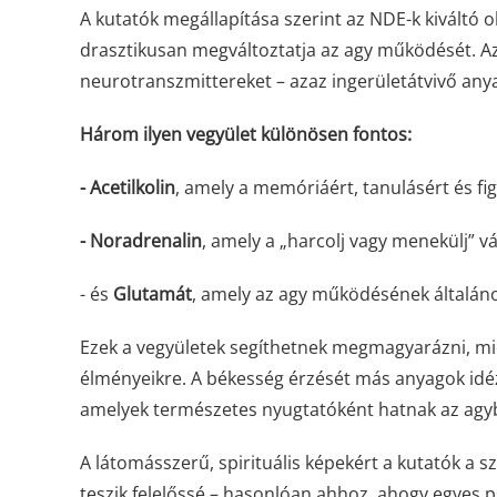
A kutatók megállapítása szerint az NDE-k kiváltó o
drasztikusan megváltoztatja az agy működését. A
neurotranszmittereket – azaz ingerületátvivő anya
Három ilyen vegyület különösen fontos:
- Acetilkolin
, amely a memóriáért, tanulásért és fig
- Noradrenalin
, amely a „harcolj vagy menekülj” vá
- és
Glutamát
, amely az agy működésének általáno
Ezek a vegyületek segíthetnek megmagyarázni, mié
élményeikre. A békesség érzését más anyagok idéz
amelyek természetes nyugtatóként hatnak az agy
A látomásszerű, spirituális képekért a kutatók a 
teszik felelőssé – hasonlóan ahhoz, ahogy egyes p