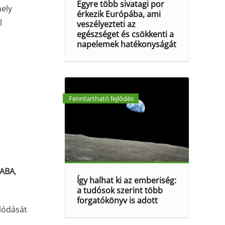
Egyre több sivatagi por
mely
érkezik Európába, ami
l
veszélyezteti az
egészséget és csökkenti a
napelemek hatékonyságát
Fenntartható fejlődés
ABA
,
Így halhat ki az emberiség:
a tudósok szerint több
forgatókönyv is adott
álódását