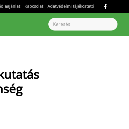
diaajánlat
Kapcsolat
Adatvédelmi tájékoztató
kutatás
enség