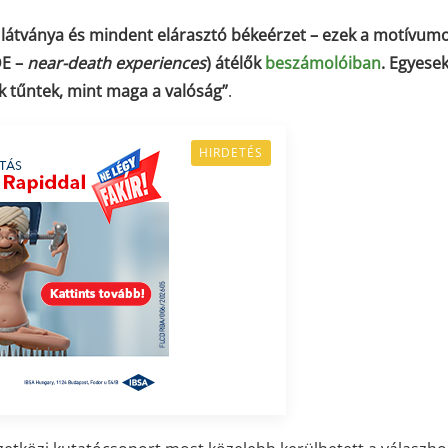
ek látványa és mindent elárasztó békeérzet – ezek a motívum
DE –
near-death experiences
) átélők
beszámolóiban
. Egyese
k tűntek, mint maga a valóság”
.
HIRDETÉS