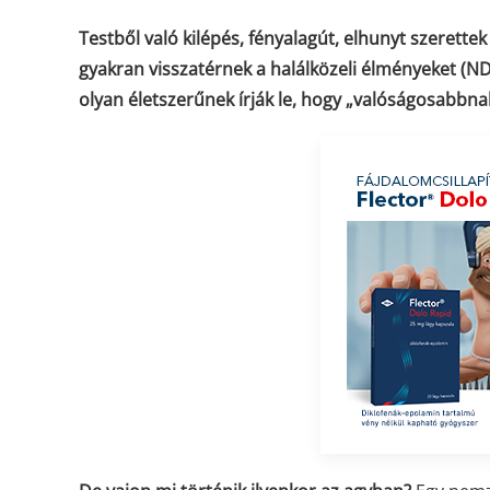
Testből való kilépés, fényalagút, elhunyt szerett
gyakran visszatérnek a halálközeli élményeket (N
olyan életszerűnek írják le, hogy „valóságosabbna