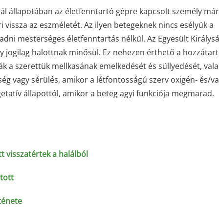
halál állapotában az életfenntartó gépre kapcsolt személy m
ri vissza az eszméletét. Az ilyen betegeknek nincs esélyük a
adni mesterséges életfenntartás nélkül. Az Egyesült Király
ély jogilag halottnak minősül. Ez nehezen érthető a hozzátar
ják a szerettük mellkasának emelkedését és süllyedését, val
ég vagy sérülés, amikor a létfontosságú szerv oxigén- és/v
getatív állapottól, amikor a beteg agyi funkciója megmarad.
tt visszatértek a halálból
átott
ténete