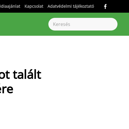
diaajánlat
Kapcsolat
Adatvédelmi tájékoztató
t talált
ére