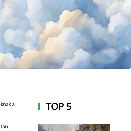
TOP 5
oknak a
után