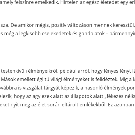
 amely felszínre emelkedik. Hirtelen az egész életedet egy er
sza. De amikor mégis, pozitív változáson mennek keresztül
 és még a legkisebb cselekedetek és gondolatok – bármennyir
tenkívüli élményeikről, például arról, hogy fényes fényt l
Mások emellett égi túlvilági élményeket is felidéztek. Míg a k
 továbbra is vizsgálat tárgyát képezik, a hasonló élmények po
lezik, hogy az agy ezek alatt az állapotok alatt „fékezés nélk
yeket nyit meg az élet során eltárolt emlékekből. Ez azonban