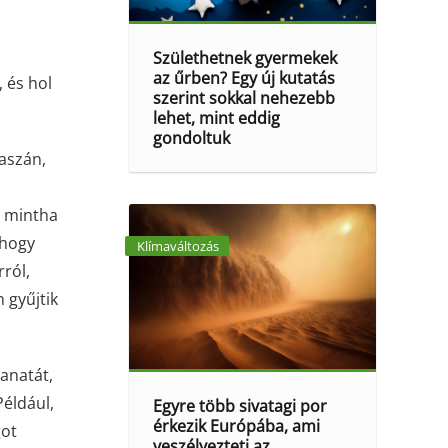
Születhetnek gyermekek
az űrben? Egy új kutatás
, és hol
szerint sokkal nehezebb
lehet, mint eddig
gondoltuk
kaszán,
, mintha
 hogy
Klímaváltozás
rról,
 gyűjtik
lanatát,
éldául,
Egyre több sivatagi por
érkezik Európába, ami
got
veszélyezteti az