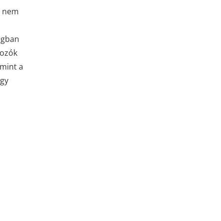
ár nem
ságban
tozók
amint a
agy