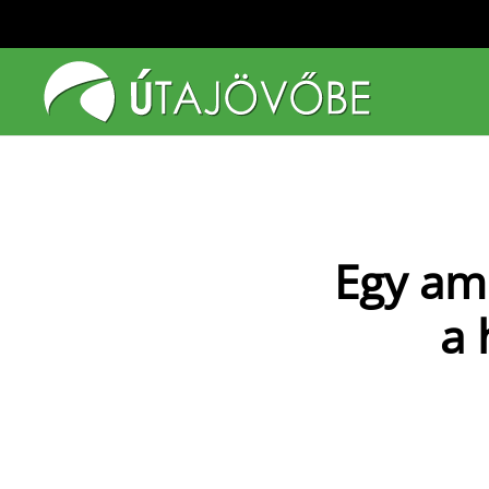
Fő tartalom átugrása
Egy ame
a 