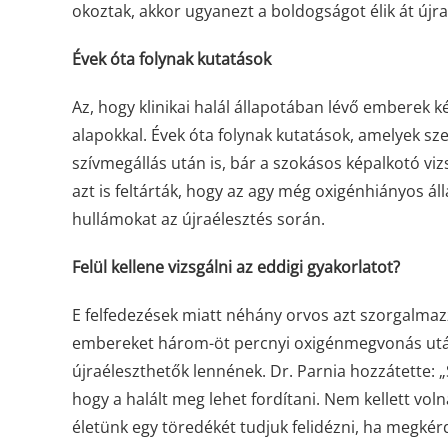
okoztak, akkor ugyanezt a boldogságot élik át újra
Évek óta folynak kutatások
Az, hogy klinikai halál állapotában lévő emberek 
alapokkal. Évek óta folynak kutatások, amelyek sz
szívmegállás után is, bár a szokásos képalkotó vi
azt is feltárták, hogy az agy még oxigénhiányos ál
hullámokat az újraélesztés során.
Felül kellene vizsgálni az eddigi gyakorlatot?
E felfedezések miatt néhány orvos azt szorgalmazza
embereket három-öt percnyi oxigénmegvonás után 
újraéleszthetők lennének. Dr. Parnia hozzátette:
hogy a halált meg lehet fordítani. Nem kellett vol
életünk egy töredékét tudjuk felidézni, ha megkér