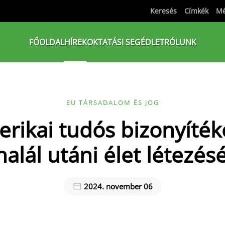
Keresés
Címkék
Mé
FŐOLDAL
HÍREK
OKTATÁSI SEGÉDLET
RÓLUNK
EU TÁRSADALOM ÉS JOG
rikai tudós bizonyítéko
halál utáni élet létezés
2024. november 06