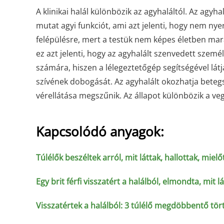
A klinikai halál különbözik az agyhaláltól. Az agy
mutat agyi funkciót, ami azt jelenti, hogy nem nye
felépülésre, mert a testük nem képes életben mar
ez azt jelenti, hogy az agyhalált szenvedett szem
számára, hiszen a lélegeztetőgép segítségével lát
szívének dobogását. Az agyhalált okozhatja betegs
vérellátása megszűnik. Az állapot különbözik a ve
Kapcsolódó anyagok:
Túlélők beszéltek arról, mit láttak, hallottak, mielő
Egy brit férfi visszatért a halálból, elmondta, mit l
Visszatértek a halálból: 3 túlélő megdöbbentő tör