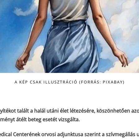
A KÉP CSAK ILLUSZTRÁCIÓ (FORRÁS: PIXABAY)
nyítékot talált a halál utáni élet létezésére, köszönhetően az
ményt átélt beteg esetét vizsgálta.
ical Centerének orvosi adjunktusa szerint a szívmegállás 