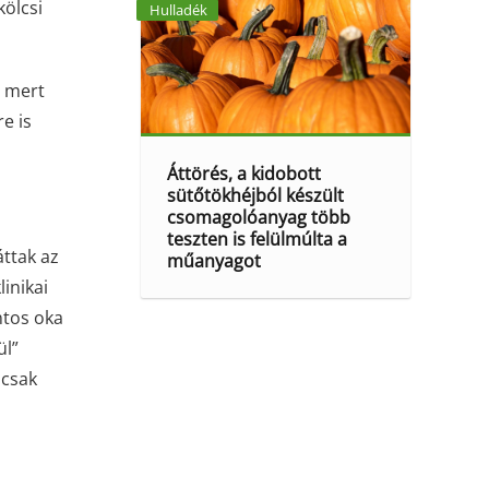
kölcsi
Hulladék
, mert
e is
Áttörés, a kidobott
sütőtökhéjból készült
csomagolóanyag több
teszten is felülmúlta a
áttak az
műanyagot
linikai
ntos oka
ül”
 csak