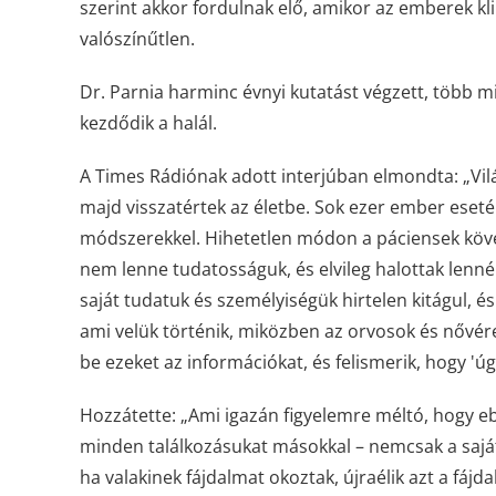
szerint akkor fordulnak elő, amikor az emberek kl
valószínűtlen.
Dr. Parnia harminc évnyi kutatást végzett, több mi
kezdődik a halál.
A Times Rádiónak adott interjúban elmondta: „Vilá
majd visszatértek az életbe. Sok ezer ember ese
módszerekkel. Hihetetlen módon a páciensek követ
nem lenne tudatosságuk, és elvileg halottak lenné
saját tudatuk és személyiségük hirtelen kitágul, és
ami velük történik, miközben az orvosok és nővére
be ezeket az információkat, és felismerik, hogy 'ú
Hozzátette: „Ami igazán figyelemre méltó, hogy eb
minden találkozásukat másokkal – nemcsak a sajá
ha valakinek fájdalmat okoztak, újraélik azt a fáj