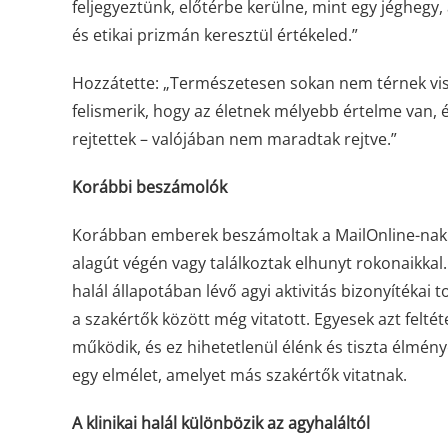
feljegyeztünk, előtérbe kerülne, mint egy jéghegy,
és etikai prizmán keresztül értékeled.”
Hozzátette: „Természetesen sokan nem térnek vis
felismerik, hogy az életnek mélyebb értelme van,
rejtettek – valójában nem maradtak rejtve.”
Korábbi beszámolók
Korábban emberek beszámoltak a MailOnline-nak tes
alagút végén vagy találkoztak elhunyt rokonaikkal. 
halál állapotában lévő agyi aktivitás bizonyítékai
a szakértők között még vitatott. Egyesek azt feltéte
működik, és ez hihetetlenül élénk és tiszta élmén
egy elmélet, amelyet más szakértők vitatnak.
A klinikai halál különbözik az agyhaláltól