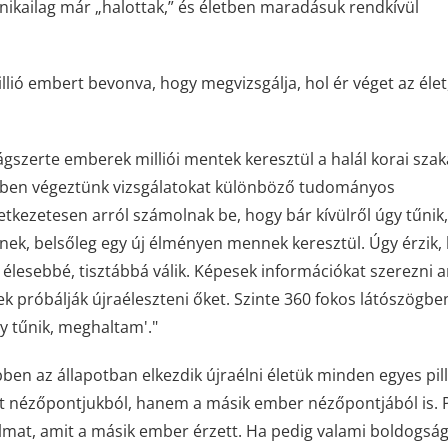
inikailag már „halottak,” és életben maradásuk rendkívül
llió embert bevonva, hogy megvizsgálja, hol ér véget az élet
gszerte emberek milliói mentek keresztül a halál korai sza
tében végeztünk vizsgálatokat különböző tudományos
kezetesen arról számolnak be, hogy bár kívülről úgy tűnik
nek, belsőleg egy új élményen mennek keresztül. Úgy érzik,
 élesebbé, tisztábbá válik. Képesek információkat szerezni a
k próbálják újraéleszteni őket. Szinte 360 fokos látószögben
gy tűnik, meghaltam'."
ben az állapotban elkezdik újraélni életük minden egyes pil
t nézőpontjukból, hanem a másik ember nézőpontjából is. P
dalmat, amit a másik ember érzett. Ha pedig valami boldogsá