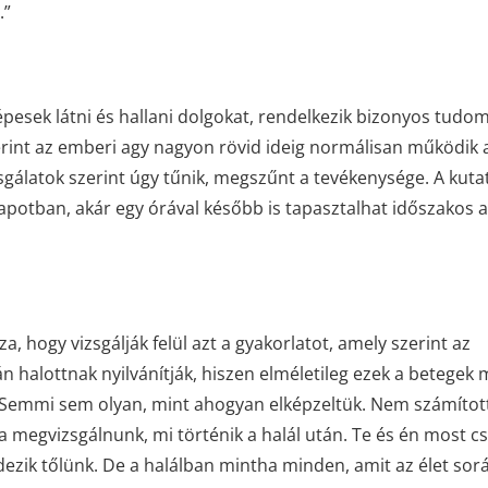
.”
képesek látni és hallani dolgokat, rendelkezik bizonyos tud
erint az emberi agy nagyon rövid ideig normálisan működik 
zsgálatok szerint úgy tűnik, megszűnt a tevékenysége. A kut
lapotban, akár egy órával később is tapasztalhat időszakos ak
, hogy vizsgálják felül azt a gyakorlatot, amely szerint az
halottnak nyilvánítják, hiszen elméletileg ezek a betegek
 „Semmi sem olyan, mint ahogyan elképzeltük. Nem számítot
na megvizsgálnunk, mi történik a halál után. Te és én most c
dezik tőlünk. De a halálban mintha minden, amit az élet sor