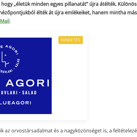
 hogy „életük minden egyes pillanatát” újra átélték. Különö
 nézőpontjukból élték át újra emlékeiket, hanem mintha más
 Mail
.
HIRDETÉS
ik az orvostársadalmat és a nagyközönséget is, a feltételez