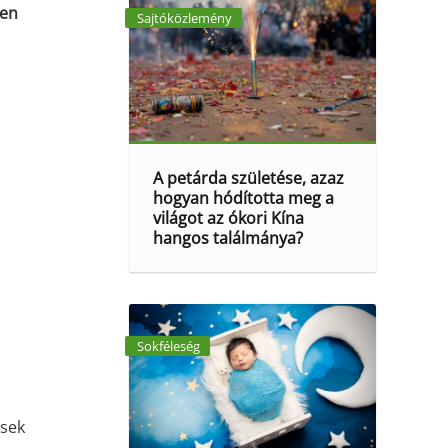
sen
Sajtóközlemény
A petárda születése, azaz
hogyan hódította meg a
világot az ókori Kína
hangos találmánya?
Sokféleség
ések