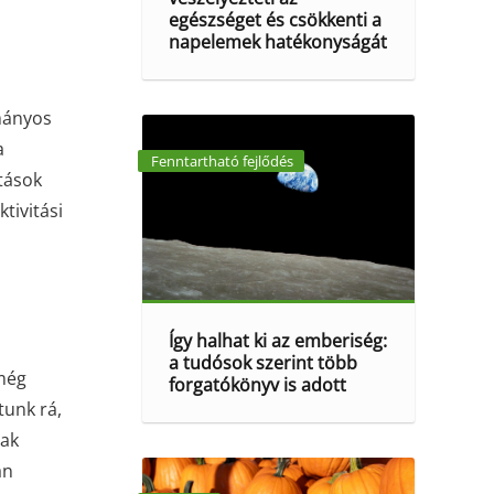
egészséget és csökkenti a
napelemek hatékonyságát
ományos
a
Fenntartható fejlődés
atások
tivitási
Így halhat ki az emberiség:
a tudósok szerint több
 még
forgatókönyv is adott
tunk rá,
sak
án