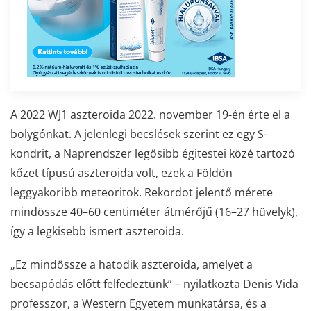
A 2022 WJ1 aszteroida 2022. november 19-én érte el a
bolygónkat. A jelenlegi becslések szerint ez egy S-
kondrit, a Naprendszer legősibb égitestei közé tartozó
kőzet típusú aszteroida volt, ezek a Földön
leggyakoribb meteoritok. Rekordot jelentő mérete
mindössze 40–60 centiméter átmérőjű (16–27 hüvelyk),
így a legkisebb ismert aszteroida.
„Ez mindössze a hatodik aszteroida, amelyet a
becsapódás előtt felfedeztünk” – nyilatkozta Denis Vida
professzor, a Western Egyetem munkatársa, és a