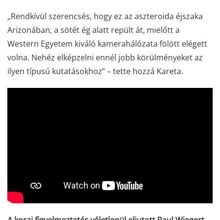
„Rendkívül szerencsés, hogy ez az aszteroida éjszaka
Arizonában, a sötét ég alatt repült át, mielőtt a
Western Egyetem kiváló kamerahálózata fölött elégett
volna. Nehéz elképzelni ennél jobb körülményeket az
ilyen típusú kutatásokhoz” – tette hozzá Kareta.