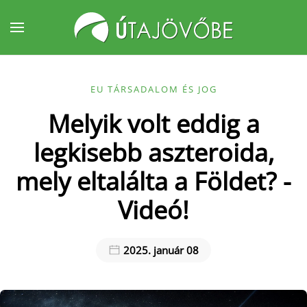
Fő tartalom átugrása
EU TÁRSADALOM ÉS JOG
Melyik volt eddig a
legkisebb aszteroida,
mely eltalálta a Földet? -
Videó!
2025. január 08