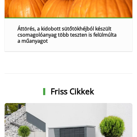
Áttörés, a kidobott sütőtökhéjból készült
csomagolóanyag több teszten is felülmúlta
a műanyagot
Friss Cikkek