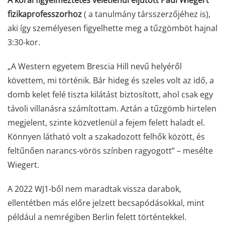
A korai figyelmeztetés véletlenül eljutott Paul Wiegert
fizikaprofesszorhoz
( a tanulmány társszerzőjéhez is),
aki így személyesen figyelhette meg a tűzgömböt hajnal
3:30-kor.
„A Western egyetem Brescia Hill nevű helyéről
követtem, mi történik. Bár hideg és szeles volt az idő, a
domb kelet felé tiszta kilátást biztosított, ahol csak egy
távoli villanásra számítottam. Aztán a tűzgömb hirtelen
megjelent, szinte közvetlenül a fejem felett haladt el.
Könnyen látható volt a szakadozott felhők között, és
feltűnően narancs-vörös színben ragyogott” – mesélte
Wiegert.
A 2022 WJ1-ből nem maradtak vissza darabok,
ellentétben más előre jelzett becsapódásokkal, mint
például a nemrégiben Berlin felett történtekkel.