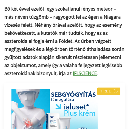
Bő két évvel ezelőt, egy szokatlanul fényes meteor –
más néven tűzgömb – ragyogott fel az égen a Niagara
vízesés felett. Néhány órával azelőtt, hogy az esemény
bekövetkezett, a kutatók már tudták, hogy ez az
aszteroida el fogja érni a Földet. Az űrben végzett
megfigyelések és a légkörben történő áthaladása során
gyűjtött adatok alapján sikerült részletesen jellemezni
az objektumot, amely így a valaha feljegyzett legkisebb
aszteroidának bizonyult, írja az
IFLSCIENCE
.
HIRDETÉS