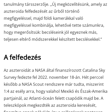
tanulmány társszerzője. „Új megközelítésünk, amely az
aszteroida felfedezését az űrből történő
megfigyeléssel, majd földi kamerákkal való
megfigyeléssel kombinálja, lehetővé tette számunkra,
hogy megerősítsük: becsléseink jól egyeznek más,
teljesen eltérő módszerekkel készített becslésekkel.”
A felfedezés
Az aszteroidát a NASA által finanszírozott Catalina Sky
Survey fedezte fel 2022. november 18-án. Hét perccel
később a NASA Scout rendszere már tudta, miszerint
1:4 az esély arra, hogy valahol Mexikó és Észak-Amerika
partjainál, az Atlanti-óceán felett csapódik majd be. A
teleszkópok megkezdték az aszteroida keresését,