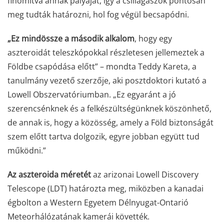
finomítva annak pályáját, így a csillagászok pontosan
meg tudták határozni, hol fog végül becsapódni.
„Ez mindössze a második alkalom
, hogy egy
aszteroidát teleszkópokkal részletesen jellemeztek a
Földbe csapódása előtt” – mondta Teddy Kareta, a
tanulmány vezető szerzője, aki posztdoktori kutató a
Lowell Obszervatóriumban. „Ez egyaránt a jó
szerencsénknek és a felkészültségünknek köszönhető,
de annak is, hogy a közösség, amely a Föld biztonságát
szem előtt tartva dolgozik, egyre jobban együtt tud
működni.”
Az aszteroida méretét
az arizonai Lowell Discovery
Telescope (LDT) határozta meg, miközben a kanadai
égbolton a Western Egyetem Délnyugat-Ontarió
Meteorhálózatának kamerái követték.