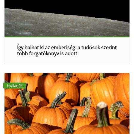
Így halhat ki az emberiség: a tudósok szerint
több forgatókönyv is adott
Hulladék