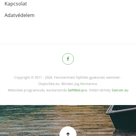
Kapcsolat
Adatvédelem
Copyright © 2011
-
2026.
Fenntartható fejlődés gyakorlati szemmel -
Útajövőbe.eu. Minden jog fenntartva.
Weboldal programozás, karbantartás
SelfMed.pro
. Villám tárhely
Szerver.eu