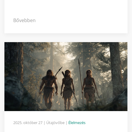
Bővebben
2025. október 27
| Útajövőbe |
Élelmezés