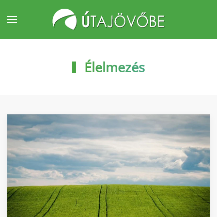
Fő tartalom átugrása
Élelmezés