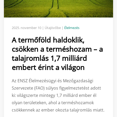
2025. november 10
| Útajövőbe |
Élelmezés
A termőföld haldoklik,
csökken a terméshozam – a
talajromlás 1,7 milliárd
embert érint a világon
Az ENSZ Élelmezésügyi és Mezőgazdasági
Szervezete (FAO) súlyos figyelmeztetést adott
ki: világszerte mintegy 1,7 milliárd ember él
olyan területeken, ahol a terméshozamok
csökkennek az ember okozta talajromlás miatt.