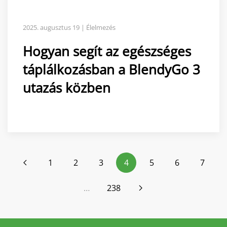
2025. augusztus 19 | Élelmezés
Hogyan segít az egészséges
táplálkozásban a BlendyGo 3
utazás közben
1
2
3
4
5
6
7
…
238