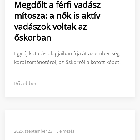
Megdőlt a férfi vadász
mítosza: a nők is aktív
vadászok voltak az
őskorban
Egy új kutatás alapjaiban írja át az emberiség
korai történetéről, az őskorról alkotott képet.
Bővebben
2025. szeptember 23 | Élelmezés