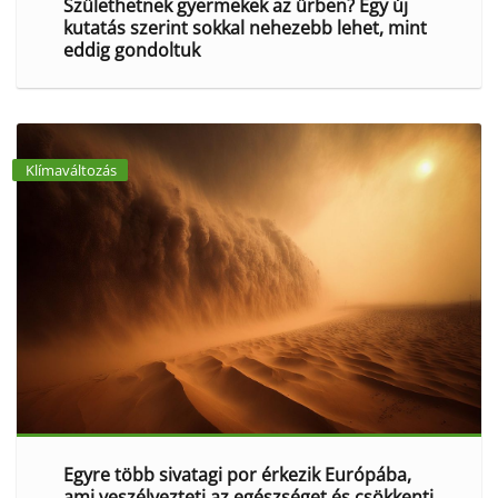
Születhetnek gyermekek az űrben? Egy új
kutatás szerint sokkal nehezebb lehet, mint
eddig gondoltuk
Klímaváltozás
Egyre több sivatagi por érkezik Európába,
ami veszélyezteti az egészséget és csökkenti