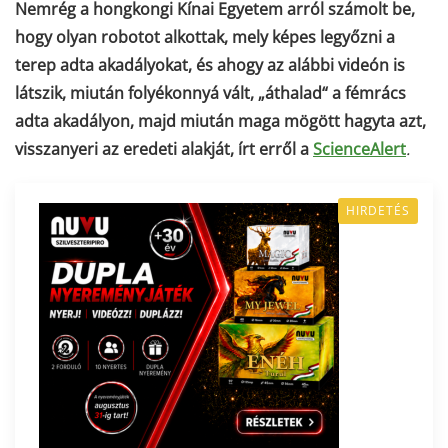
Nemrég a hongkongi Kínai Egyetem arról számolt be,
hogy olyan robotot alkottak, mely képes legyőzni a
terep adta akadályokat, és ahogy az alábbi videón is
látszik, miután folyékonnyá vált, „áthalad“ a fémrács
adta akadályon, majd miután maga mögött hagyta azt,
visszanyeri az eredeti alakját, írt erről a
ScienceAlert
.
HIRDETÉS