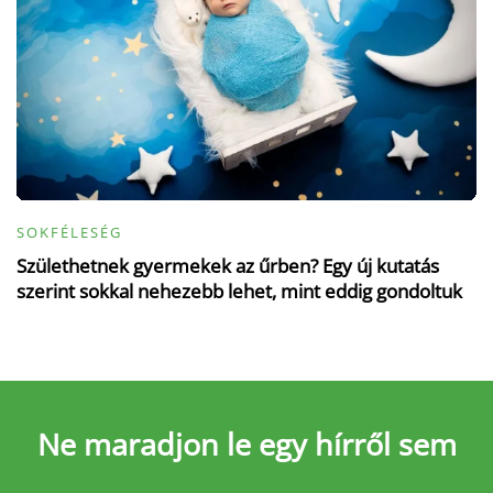
SOKFÉLESÉG
Születhetnek gyermekek az űrben? Egy új kutatás
szerint sokkal nehezebb lehet, mint eddig gondoltuk
Ne maradjon le
egy hírről sem