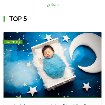
gallium
TOP 5
Sokféleség