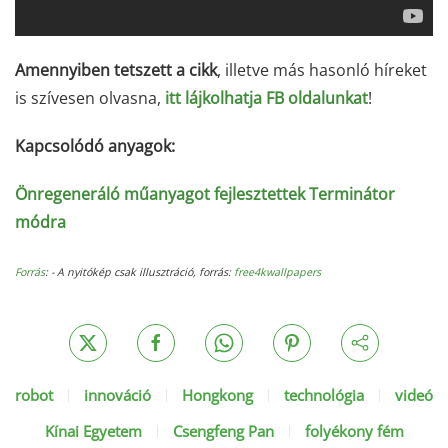
Amennyiben tetszett a cikk
, illetve más hasonló híreket
is szívesen olvasna,
itt lájkolhatja FB oldalunkat
!
Kapcsolódó anyagok:
Önregeneráló műanyagot fejlesztettek Terminátor
módra
Forrás
: - A nyitókép csak illusztráció, forrás:
free4kwallpapers
robot
innováció
Hongkong
technológia
videó
Kínai Egyetem
Csengfeng Pan
folyékony fém