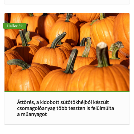
Hulladék
Áttörés, a kidobott sütőtökhéjból készült
csomagolóanyag több teszten is felülmúlta
a műanyagot