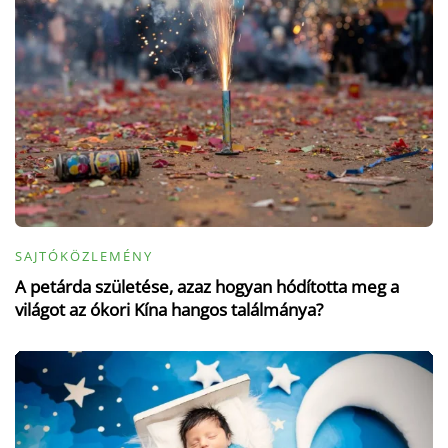
SAJTÓKÖZLEMÉNY
A petárda születése, azaz hogyan hódította meg a
világot az ókori Kína hangos találmánya?