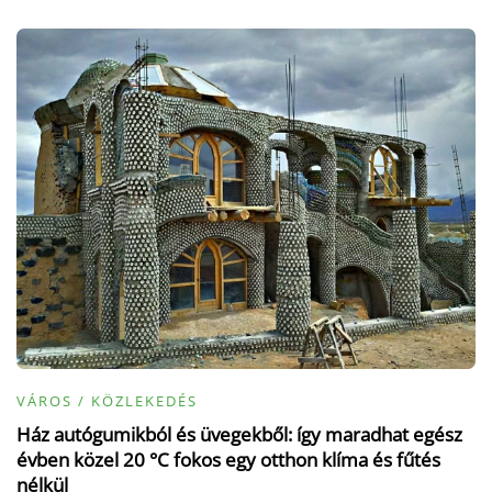
VÁROS / KÖZLEKEDÉS
Ház autógumikból és üvegekből: így maradhat egész
évben közel 20 °C fokos egy otthon klíma és fűtés
nélkül