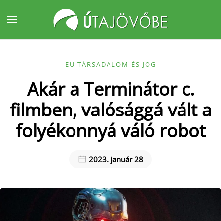
Fő tartalom átugrása
EU TÁRSADALOM ÉS JOG
Akár a Terminátor c.
filmben, valósággá vált a
folyékonnyá váló robot
2023. január 28