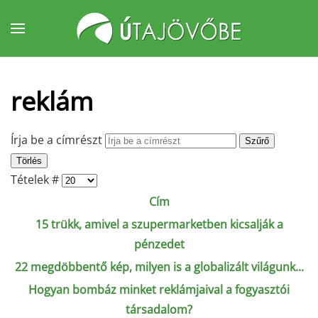
Fő tartalom átugrása
reklám
Írja be a címrészt
Szűrő
Törlés
Tételek #
Cím
15 trükk, amivel a szupermarketben kicsalják a
pénzedet
22 megdöbbentő kép, milyen is a globalizált világunk...
Hogyan bombáz minket reklámjaival a fogyasztói
társadalom?