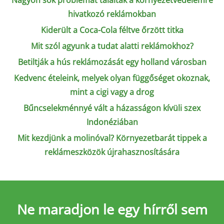
Nagyon sok problémát találtak a környezetvédelemre
hivatkozó reklámokban
Kiderült a Coca-Cola féltve őrzött titka
Mit szól agyunk a tudat alatti reklámokhoz?
Betiltják a hús reklámozását egy holland városban
Kedvenc ételeink, melyek olyan függőséget okoznak,
mint a cigi vagy a drog
Bűncselekménnyé vált a házasságon kívüli szex
Indonéziában
Mit kezdjünk a molinóval? Környezetbarát tippek a
reklámeszközök újrahasznosítására
Ne maradjon le
egy hírről sem