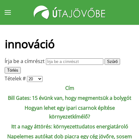
Fő tartalom átugrása
innováció
Írja be a címrészt
Szűrő
Törlés
Tételek #
Cím
Bill Gates: 15 évünk van, hogy megmentsük a bolygót
Hogyan lehet egy ipari csarnok építése
környezetkímélő?
Itt a nagy áttörés: környezettudatos energiatároló
Napelemes autókat dob piacra egy cég jövőre, sosem