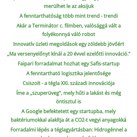
merülhet le az aksijuk
A fenntarthatóság több mint trend - trendi
Akár a Terminátor c. filmben, valósággá vált a
folyékonnyá váló robot
Innovatív üzleti megoldások egy zöldebb jövőért
„Ma versenyelőnyt kínál a 20 évvel ezelőtti innováció.”
Faipari forradalmat hozhat egy Safis-startup
A fenntartható logisztika jelentősége
Csiszolt - a tégla XXI. századi innovációja
Íme a „szuperüveg“, mely hűti a lakást és még
öntisztul is
A Google befektetett egy startupba, mely
baktériumokkal alakítja át a CO2-t vegyi anyagokká
Forradalmi lépés a téglagyártásban: Hidrogénnel a