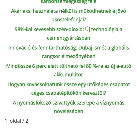
karbonsemlegesség felé
Akár aksi használata nélkül is működhetnek a jövő
okostelefonjai?
98%-kal kevesebb szén-dioxid: Új technológia a
cementgyártásban
Innováció és fenntarthatóság: Dubaj ismét a globális
rangsor élmezőnyében
Mindössze 6 perc alatt tölthető fel 80 %-ra az új e-autó
akkumulátor
Hogyan kovácsolhatunk össze egy ütőképes csapatot
céges csapatépítőkön keresztül?
A nyomásfokozó szivattyúk szerepe a víznyomás
növelésében
1. oldal / 2