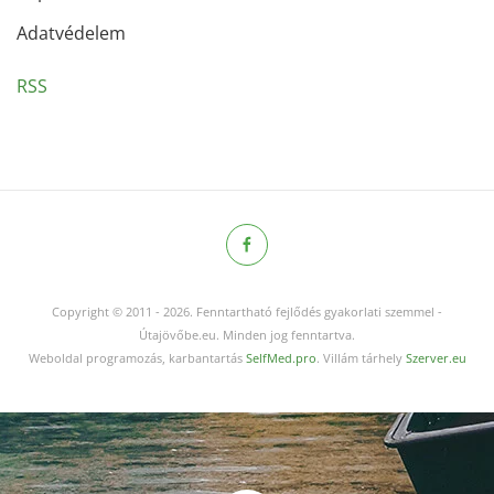
Adatvédelem
RSS
Copyright © 2011
-
2026.
Fenntartható fejlődés gyakorlati szemmel -
Útajövőbe.eu. Minden jog fenntartva.
Weboldal programozás, karbantartás
SelfMed.pro
. Villám tárhely
Szerver.eu