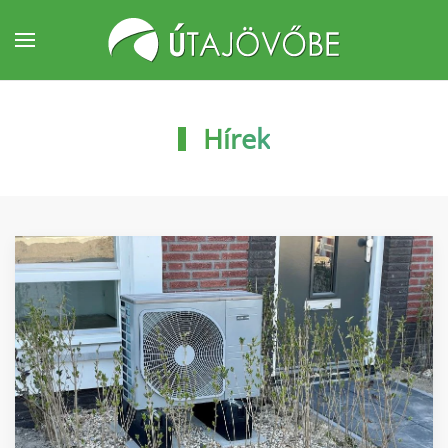
Fő tartalom átugrása
Hírek