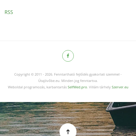
RSS
Copyright © 2011
-
2026.
Fenntartható fejlődés gyakorlati szemmel -
Útajövőbe.eu. Minden jog fenntartva.
Weboldal programozás, karbantartás
SelfMed.pro
. Villám tárhely
Szerver.eu