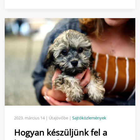
2023. március 14
| Útajövőbe |
Sajtóközlemények
Hogyan készüljünk fel a