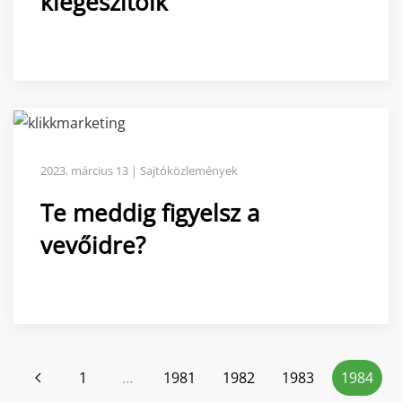
kiegészítőik
2023. március 13 | Sajtóközlemények
Te meddig figyelsz a
vevőidre?
1
…
1981
1982
1983
1984