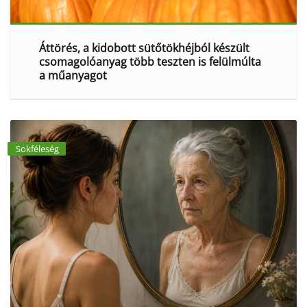
Áttörés, a kidobott sütőtökhéjból készült
csomagolóanyag több teszten is felülmúlta
a műanyagot
Sokféleség