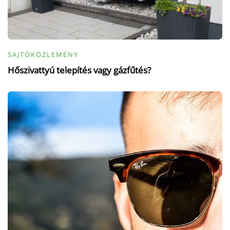
SAJTÓKÖZLEMÉNY
Hőszivattyú telepítés vagy gázfűtés?