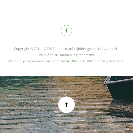
Copyright © 2011
-
2026.
Fenntartható fejlődés gyakorlati szemmel -
Útajövőbe.eu. Minden jog fenntartva.
Weboldal programozás, karbantartás
SelfMed.pro
. Villám tárhely
Szerver.eu