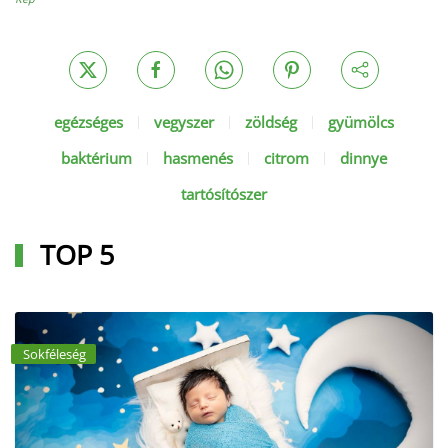
egézséges
vegyszer
zöldség
gyümölcs
baktérium
hasmenés
citrom
dinnye
tartósítószer
TOP 5
Sokféleség