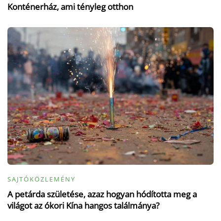
Konténerház, ami tényleg otthon
SAJTÓKÖZLEMÉNY
A petárda születése, azaz hogyan hódította meg a
világot az ókori Kína hangos találmánya?