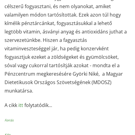
célszerű fogyasztani, és nem olyanokat, amiket
valamilyen módon tartósítottak. Ezek azon túl hogy
kímélik pénztárcánkat, fogyasztásukkal a lehető
legtöbb vitamin, ásványi anyag és antioxidáns juthat a
szervezetünkbe. Hiszen a fagyasztás
vitaminveszteséggel jár, ha pedig konzervként
fogyasztjuk ezeket a zöldségeket és gyümölcsöket,
sóval vagy cukorral tartósítják azokat - mondta el a
Pénzcentrum megkeresésére Györki Niké, a Magyar
Dietetikusok Országos Szövetségének (MDOSZ)
munkatársa.
A cikk
itt
folytatódik...
Forrás
Kép