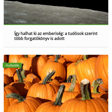
Így halhat ki az emberiség: a tudósok szerint
több forgatókönyv is adott
Hulladék